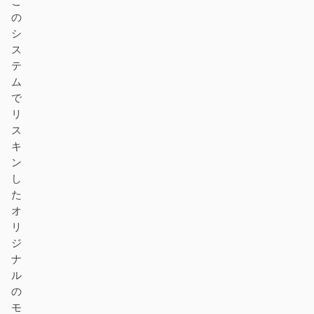
こ
の
シ
ス
テ
ム
で
リ
ス
キ
ン
し
た
オ
リ
ジ
ナ
ル
の
モ