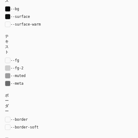
ス
--bg
#07080a
--surface
#101111
--surface-warm
var(--surface)
テ
キ
ス
ト
--fg
#f9f9f9
--fg-2
#cecece
--muted
#9c9c9d
--meta
#6a6b6c
ボ
ー
ダ
ー
--border
rgba(255, 255, 255, 0.06)
--border-soft
rgba(255, 255, 255, 0.04)