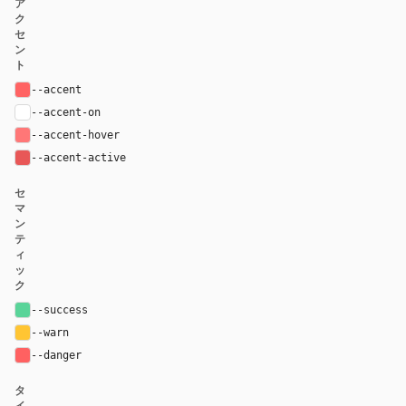
ア
ク
セ
ン
ト
--accent
#FF6363
--accent-on
#ffffff
--accent-hover
#ff7777
--accent-active
#e85757
セ
マ
ン
テ
ィ
ッ
ク
--success
hsl(151, 59%, 59%)
--warn
hsl(43, 100%, 60%)
--danger
hsl(0, 100%, 69%)
タ