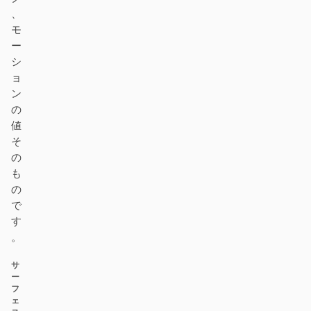
、
モ
ー
シ
ョ
ン
の
値
そ
の
も
の
で
す
。
サ
ー
フ
ェ