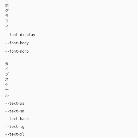
イ
ポ
グ
ラ
フ
ィ
"Inter", "Inter Fallback", "SF Pro Display", -apple-s
--font-display
"Inter", "Inter Fallback", "SF Pro Text", -apple-system,
--font-body
"GeistMono", ui-monospace, "SF Mono", "Robot
--font-mono
タ
イ
プ
ス
ケ
ー
ル
--text-xs
12px
--text-sm
14px
--text-base
16px
--text-lg
18px
--text-xl
20px