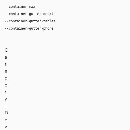
--container-max
1200px
--container-gutter-desktop
24px
--container-gutter-tablet
16px
--container-gutter-phone
12px
C
a
t
e
g
o
r
y
:
D
e
v