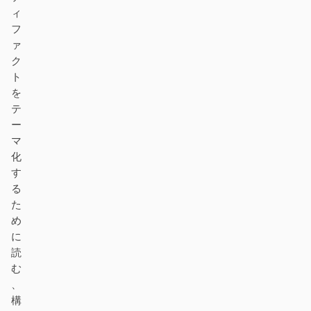
ィ
フ
ァ
ク
ト
を
テ
ー
マ
化
す
る
た
め
に
読
む
、
構