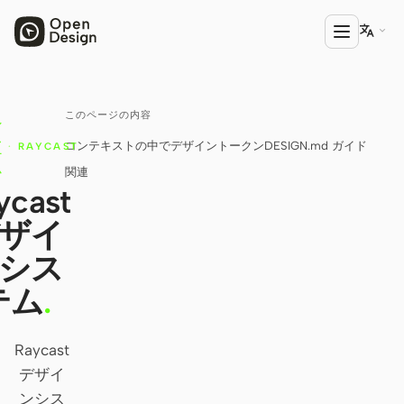

このページの内容
プロダクト
シ
ス
コンテキストの中で
デザイントークン
DESIGN.md ガイド
·
RAYCAST
Open Design
テ
ム
関連
HTML Anything
ycast
ザイ
HTML Video
シス
Codex Slides
テム
.
Open Design Plugin
エージェント
Raycast
Codex
デザイ
ンシス
Cursor Agent