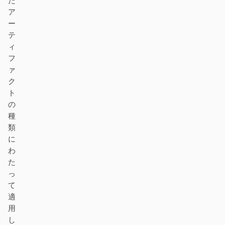
た
ダウンロード
ア
ー
テ
ィ
フ
貢献者
アンバサダー
ァ
ク
モデレーター
Events
ト
Discord
Discussions
の
種
X
類
に
わ
た
っ
て
適
用
し