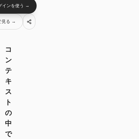
Antigravity
グインを使う →
DeepSeek Reasonix
 で見る →
Hermes
Devin for Terminal
コ
Pi
ン
Kiro CLI
テ
キ
Kilo
ス
Mistral Vibe CLI
ト
Qoder CLI
の
中
で
ユースケース