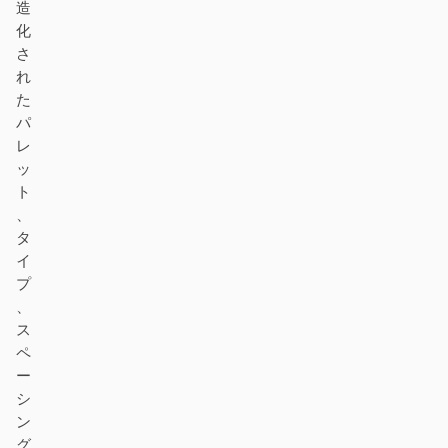
造
化
さ
れ
た
パ
レ
ッ
ト
、
タ
イ
プ
、
ス
ペ
ー
シ
ン
グ