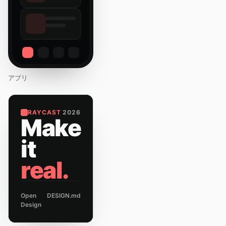
アプリ
RAYCAST
2026
Make
it
real.
Open
DESIGN.md
Design