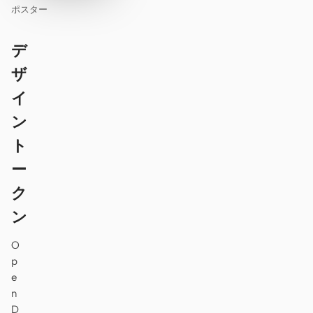
ポスター
デ
ザ
イ
ン
ト
ー
ク
ン
O
p
e
n
D