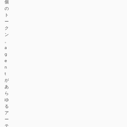
個
の
ト
ー
ク
ン
。
a
g
e
n
t
が
あ
ら
ゆ
る
ア
ー
テ