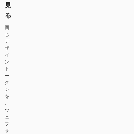
見
プロトタイプ
ダッシュボード
る
スライド
画像
同
動画
デザインシステム
じ
デ
ロール
ザ
ソロビルダー
デザイナー
イ
ン
エンジニアリング
プロダクトマネージャー
ト
ー
マーケティング
ク
ン
ツール
を
AI ワイヤーフレームジェ
AI UI ジェネレーター
、
ネレーター
ウ
ェ
AI プロトタイプジェネレ
AI ランディングページジ
ブ
ーター
ェネレーター
サ