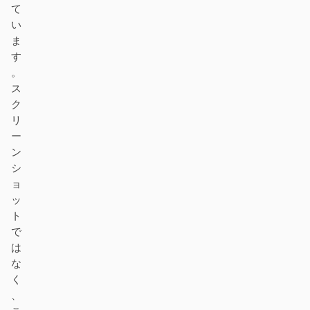
て
い
ま
す
。
ス
ク
リ
ー
ン
シ
ョ
ッ
ト
で
は
な
く
、