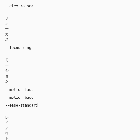
--elev-raised
rgba(255, 255, 255, 0.05) 0px 1px 0px 0px inset,
フ
ォ
ー
カ
ス
--focus-ring
0 0 0 3px hsla(202, 100%, 67%, 0.35)
モ
ー
シ
ョ
ン
--motion-fast
150ms
--motion-base
200ms
--ease-standard
cubic-bezier(0.2, 0, 0, 1)
レ
イ
ア
ウ
ト