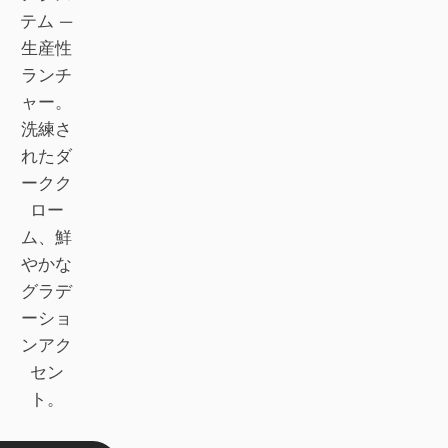
テム —
Claude Code
生産性
ランチ
OpenCode
ャー。
Gemini CLI
洗練さ
れたダ
GitHub Copilot CLI
ークク
Qwen Code
ロー
ム、鮮
Grok Build
やかな
グラデ
Kimi CLI
ーショ
DeepSeek TUI
ンアク
セン
Trae CLI
ト。
Aider