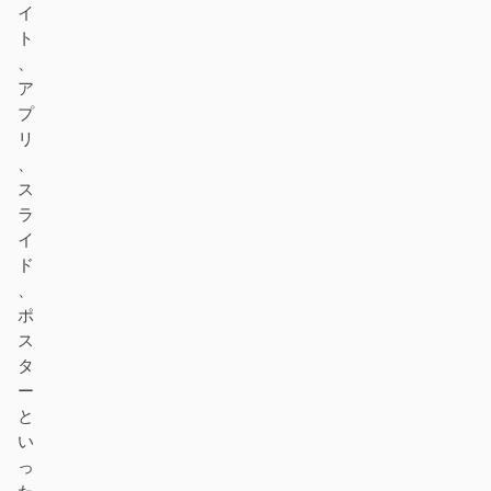
イ
デザイン・トゥ・コード
Figma・トゥ・コード
ト
スクリーンショット・ト
HTML to PPT
、
ゥ・コード
ア
プ
リ
、
ス
テンプレート
スキル
ラ
イ
システム
ド
、
ポ
ス
タ
ー
と
ブログ
導入事例
い
チュートリアル
比較
っ