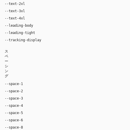
--text-2xl
24px
--text-3xl
40px
--text-4xl
64px
--leading-body
1.6
--leading-tight
1.1
--tracking-display
0px
ス
ペ
ー
シ
ン
グ
--space-1
4px
--space-2
8px
--space-3
12px
--space-4
16px
--space-5
20px
--space-6
24px
--space-8
32px