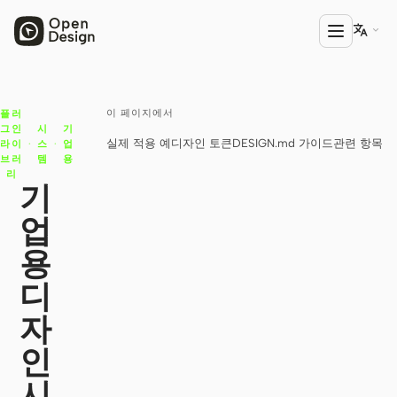

이 페이지에서
플러
제품
그인
시
기
실제 적용 예
디자인 토큰
DESIGN.md 가이드
관련 항목
라이
·
스
·
업
Open Design
브러
템
용
리
HTML Anything
기
업
HTML Video
용
Codex Slides
디
Open Design Plugin
자
에이전트
인
Codex
시
Cursor Agent