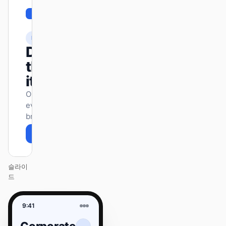
01
Corporate
/
12
KEYNOTE
Design
that ships
itself.
One DESIGN.md —
every surface on-
brand.
Next
Agenda
슬라이
드
9:41