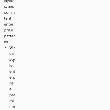
layout
s, and
consis
tent
enter
prise
patter
ns.
Vis
ual
sty
le:
ent
erp
ris
e,
pre
mi
um