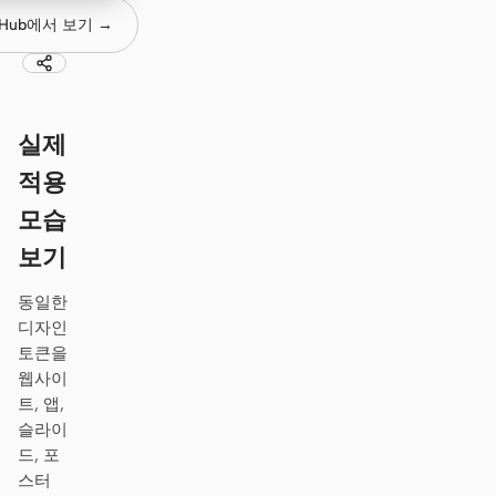
tHub에서 보기 →
프로토타입
대시보드
슬라이드
이미지
영상
디자인 시스템
실제
역할
적용
솔로 빌더
디자이너
모습
엔지니어링
프로덕트 매니저
보기
마케팅
동일한
디자인
도구
토큰을
AI 와이어프레임 생성기
AI UI 생성기
웹사이
트, 앱,
AI 프로토타입 생성기
AI 랜딩 페이지 생성기
슬라이
드, 포
디자인에서 코드로
Figma에서 코드로
스터