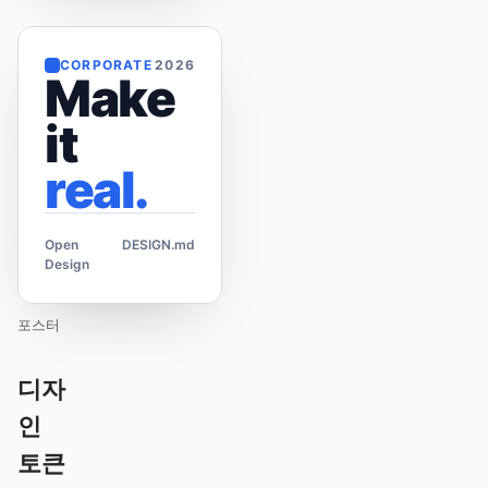
CORPORATE
2026
Make
it
real.
Open
DESIGN.md
Design
포스터
디자
인
토큰