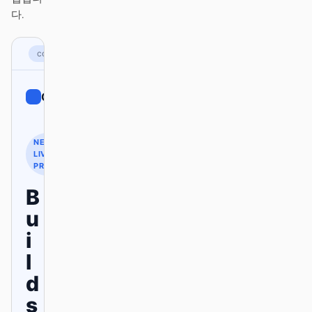
다.
기여자
앰배서더
corporate.com
모더레이터
Events
Discord
Discussions
Corporate
Sign up
X
NEW ·
LIVE
PREVIEW
B
u
i
l
d
s