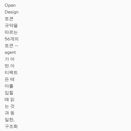
Open
Design
토큰
규약을
따르는
56개의
토큰 —
agent
가 어
떤 아
티팩트
든 테
마를
입힐
때 읽
는 것
과 동
일한,
구조화