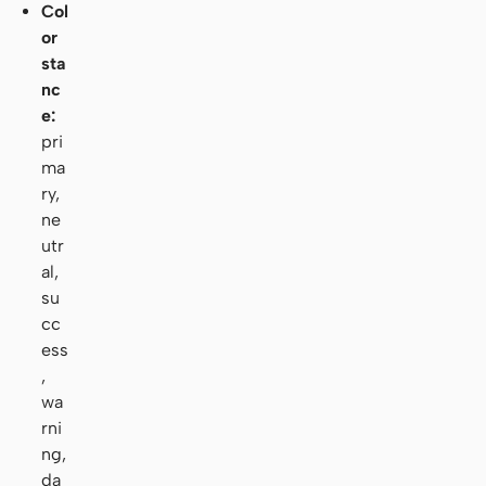
Col
or
sta
nc
e:
pri
ma
ry,
ne
utr
al,
su
cc
ess
,
wa
rni
ng,
da