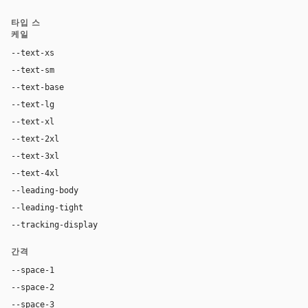
타입 스
케일
--text-xs
12px
--text-sm
14px
--text-base
16px
--text-lg
18px
--text-xl
24px
--text-2xl
36px
--text-3xl
54px
--text-4xl
76px
--leading-body
1.52
--leading-tight
1.06
--tracking-display
-0.025em
간격
--space-1
4px
--space-2
8px
--space-3
12px