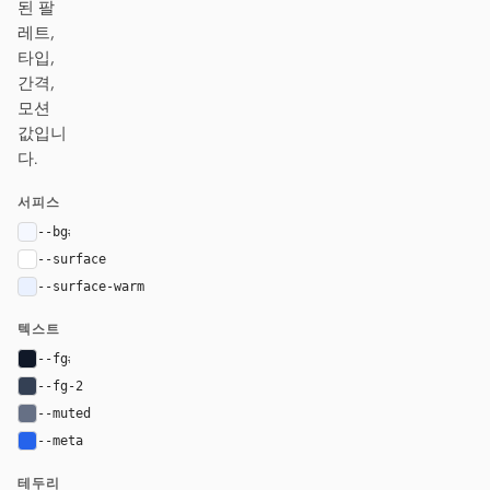
된 팔
레트,
타입,
간격,
모션
값입니
다.
서피스
--bg
#f5f8ff
--surface
#ffffff
--surface-warm
#eaf1ff
텍스트
--fg
#101828
--fg-2
#344054
--muted
#667085
--meta
#2563eb
테두리