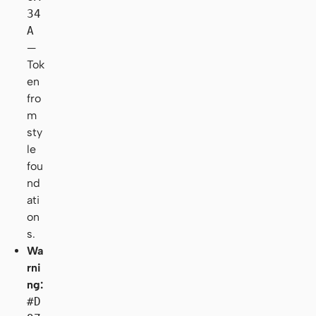
34
A
—
Tok
en
fro
m
sty
le
fou
nd
ati
on
s.
Wa
rni
ng:
#D