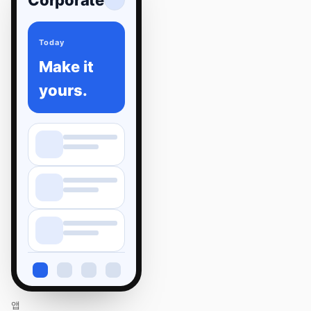
Corporate
Today
Make it
yours.
앱