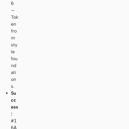
6
—
Tok
en
fro
m
sty
le
fou
nd
ati
on
s.
Su
cc
ess
:
#1
6A