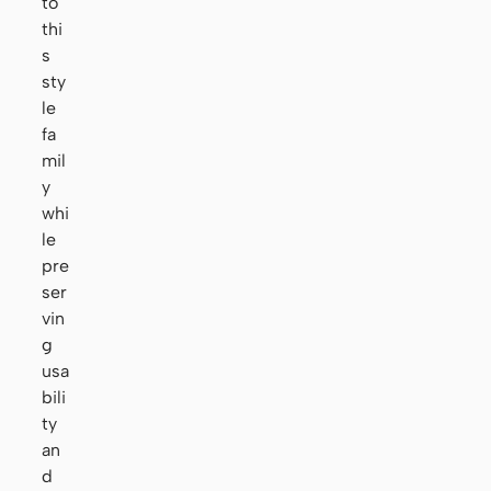
to
thi
s
sty
le
fa
mil
y
whi
le
pre
ser
vin
g
usa
bili
ty
an
d