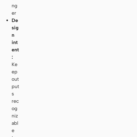
ng
er
De
sig
n
int
ent
:
Ke
ep
out
put
s
rec
og
niz
abl
e