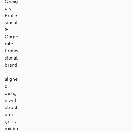
Categ
ory:
Profes
sional
&
Corpo
rate
Profes
sional,
brand
-
aligne
d
desig
n with
struct
ured
grids,
minim