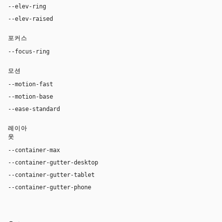
--elev-ring
0 0 0 1px var(--border)
--elev-raised
0 20px 52px rgba(16, 24, 40, 0.11)
포커스
--focus-ring
0 0 0 4px rgba(37, 99, 235, 0.22)
모션
--motion-fast
150ms
--motion-base
240ms
--ease-standard
cubic-bezier(0.2, 0, 0, 1)
레이아
웃
--container-max
1180px
--container-gutter-desktop
36px
--container-gutter-tablet
24px
--container-gutter-phone
16px