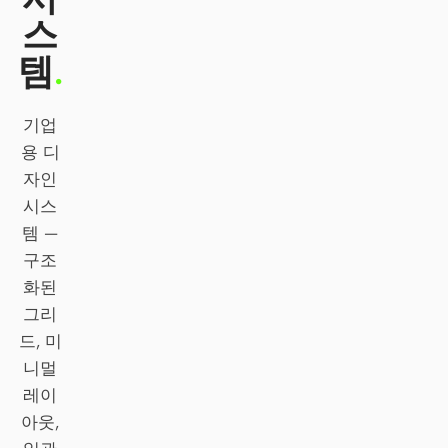
스
Claude Code
템
.
OpenCode
Gemini CLI
기업
용 디
GitHub Copilot CLI
자인
시스
Qwen Code
템 —
Grok Build
구조
화된
Kimi CLI
그리
DeepSeek TUI
드, 미
니멀
Trae CLI
레이
Aider
아웃,