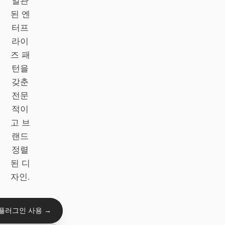
일관
Antigravity
된 엔
DeepSeek Reasonix
터프
라이
Hermes
즈 패
턴을
Devin for Terminal
갖춘
Pi
전문
적이
Kiro CLI
고 브
Kilo
랜드
정렬
Mistral Vibe CLI
된 디
Qoder CLI
자인.
 플러그인 사용 →
활용 사례