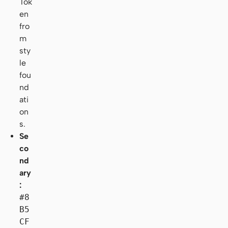
Tok
en
fro
m
sty
le
fou
nd
ati
on
s.
Se
co
nd
ary
:
#8
B5
CF