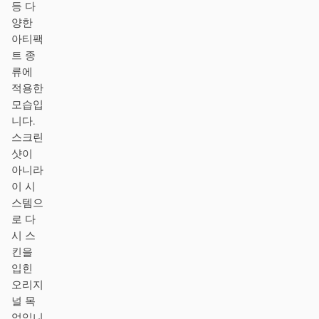
등 다
스크린샷을 코드로
HTML to PPT
양한
아티팩
트 종
류에
템플릿
스킬
적용한
모습입
시스템
니다.
스크린
샷이
아니라
이 시
스템으
로 다
블로그
고객 사례
시 스
킨을
튜토리얼
비교
입힌
다운로드
오리지
널 목
업입니