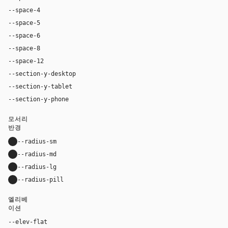
--space-4
16px
--space-5
20px
--space-6
24px
--space-8
32px
--space-12
48px
--section-y-desktop
96px
--section-y-tablet
68px
--section-y-phone
48px
모서리
반경
--radius-sm
10px
--radius-md
16px
--radius-lg
24px
--radius-pill
9999px
엘리베
이션
--elev-flat
none