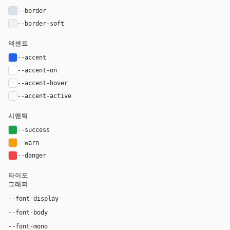
--border
#d7e0ef
--border-soft
#edf2f8
액센트
--accent
#2563eb
--accent-on
#ffffff
--accent-hover
color-mix(in oklab, var(--accent), black 8%)
--accent-active
color-mix(in oklab, var(--accent), black 14%
시맨틱
--success
#16a34a
--warn
#f59e0b
--danger
#ef4444
타이포
그래피
Inter, system-ui, sans-serif
--font-display
Inter, system-ui, sans-serif
--font-body
"SF Mono", ui-monospace, Menlo, monospace
--font-mono