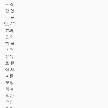
Antigravity
— 질
감 있
DeepSeek Reasonix
는 표
Hermes
면, 3D
효과,
Devin for Terminal
친숙
한 물
Pi
리적
Kiro CLI
은유
로 현
Kilo
실 세
Mistral Vibe CLI
계를
모방
Qoder CLI
하여
직관
적인
활용 사례