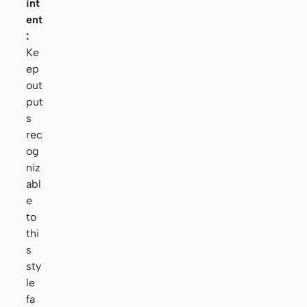
int
ent
:
Ke
ep
out
put
s
rec
og
niz
abl
e
to
thi
s
sty
le
fa