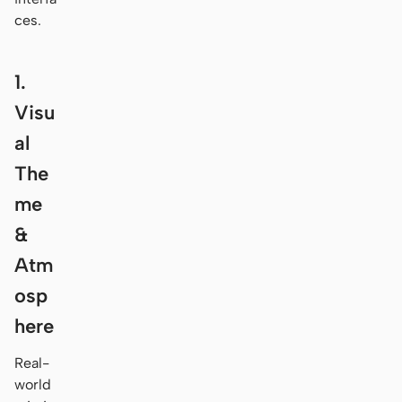
ces.
1.
Visu
al
The
me
&
Atm
osp
here
Real-
world