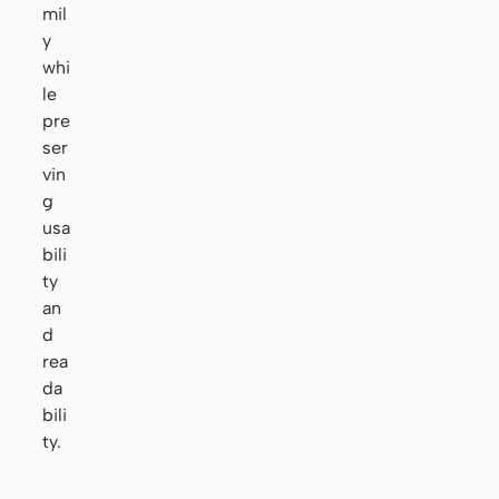
mil
y
whi
le
pre
ser
vin
g
usa
bili
ty
an
d
rea
da
bili
ty.