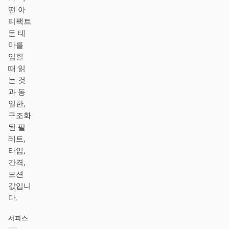
떤 아
티팩트
든 테
마를
입힐
때 읽
는 것
과 동
일한,
구조화
된 팔
레트,
타입,
간격,
모션
값입니
다.
서피스