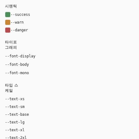
시맨틱
--success
#4d8f5a
--warn
#c88735
--danger
#b84c4c
타이포
그래피
Georgia, "Times New Roman", serif
--font-display
Inter, system-ui, sans-serif
--font-body
"SF Mono", ui-monospace, Menlo, monospace
--font-mono
타입 스
케일
--text-xs
12px
--text-sm
14px
--text-base
16px
--text-lg
18px
--text-xl
24px
--text-2xl
36px