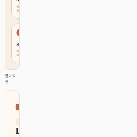
Simple
웹사이
트
01
Skeumorphism
/
12
KEYNOTE
Design that