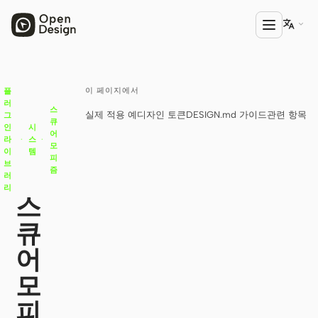

이 페이지에서
플
제품
러
스
실제 적용 예
디자인 토큰
DESIGN.md 가이드
관련 항목
그
Open Design
큐
인
시
어
라
·
스
·
모
HTML Anything
이
템
피
브
즘
러
HTML Video
리
스
Codex Slides
큐
Open Design Plugin
어
에이전트
모
Codex
피
Cursor Agent