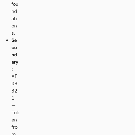
fou
nd
ati
on
s.
Se
co
nd
ary
:
#F
08
32
1
—
Tok
en
fro
m