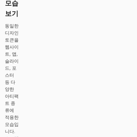
모습
스크린샷을 코드로
HTML to PPT
보기
동일한
디자인
템플릿
스킬
토큰을
웹사이
시스템
트, 앱,
슬라이
드, 포
스터
등 다
양한
블로그
고객 사례
아티팩
트 종
튜토리얼
비교
류에
적용한
다운로드
모습입
니다.