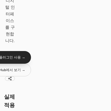
디지
프로토타입
대시보드
털 인
터페
슬라이드
이미지
이스
를 구
영상
디자인 시스템
현합
역할
니다.
솔로 빌더
디자이너
엔지니어링
프로덕트 매니저
 플러그인 사용 →
마케팅
tHub에서 보기 →
도구
AI 와이어프레임 생성기
AI UI 생성기
AI 프로토타입 생성기
AI 랜딩 페이지 생성기
실제
디자인에서 코드로
Figma에서 코드로
적용