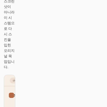
스크린
샷이
아니라
기여자
앰배서더
이 시
모더레이터
Events
스템으
로 다
Discord
Discussions
시 스
킨을
X
입힌
오리지
널 목
업입니
다.
skeumorphism.com
Skeumorphism
Sign up