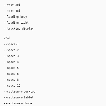
--text-3xl
54px
--text-4xl
76px
--leading-body
1.52
--leading-tight
1.06
--tracking-display
-0.025em
간격
--space-1
4px
--space-2
8px
--space-3
12px
--space-4
16px
--space-5
20px
--space-6
24px
--space-8
32px
--space-12
48px
--section-y-desktop
96px
--section-y-tablet
68px
--section-y-phone
48px