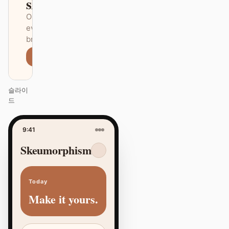
ships itself.
One DESIGN.md —
every surface on-
brand.
Next
Agenda
슬라이
드
9:41
Skeumorphism
Today
Make it yours.