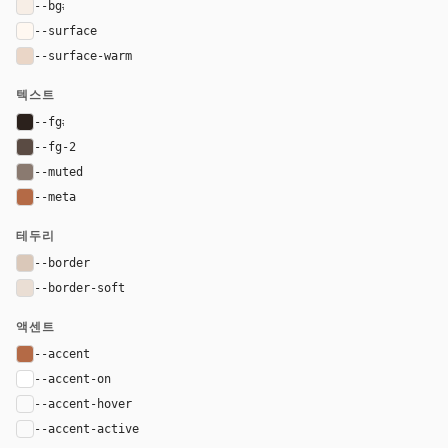
--bg
#f7eee6
--surface
#fff8f1
--surface-warm
#ead6c7
텍스트
--fg
#2b211c
--fg-2
#5a4b43
--muted
#8a7a70
--meta
#b46a46
테두리
--border
#dac8b9
--border-soft
#eaded4
액센트
--accent
#b46a46
--accent-on
#ffffff
--accent-hover
color-mix(in oklab, var(--accent), black 8%)
--accent-active
color-mix(in oklab, var(--accent), black 14%