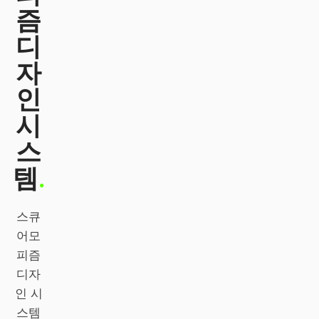
즘
Claude Code
디
OpenCode
자
Gemini CLI
인
시
GitHub Copilot CLI
스
Qwen Code
템
.
Grok Build
Kimi CLI
스큐
어모
DeepSeek TUI
피즘
Trae CLI
디자
인 시
Aider
스템