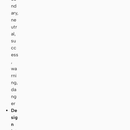
nd
ary,
ne
utr
al,
su
cc
ess
,
wa
rni
ng,
da
ng
er
De
sig
n