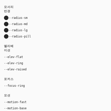
모서리
반경
--radius-sm
14px
--radius-md
22px
--radius-lg
34px
--radius-pill
9999px
엘리베
이션
--elev-flat
none
--elev-ring
0 0 0 1px var(--border)
--elev-raised
8px 10px 24px rgba(128, 92, 70, 0.18), -8px -8px
포커스
--focus-ring
0 0 0 4px rgba(180, 106, 70, 0.24)
모션
--motion-fast
150ms
--motion-base
240ms