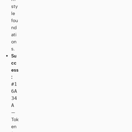
sty
le
fou
nd
ati
on
s.
Su
cc
ess
:
#1
6A
34
A
—
Tok
en