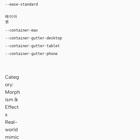
--ease-standard
cubic-bezier(0.2, 0, 0, 1)
레이아
웃
--container-max
1180px
--container-gutter-desktop
36px
--container-gutter-tablet
24px
--container-gutter-phone
16px
Categ
ory:
Morph
ism &
Effect
s
Real-
world
mimic