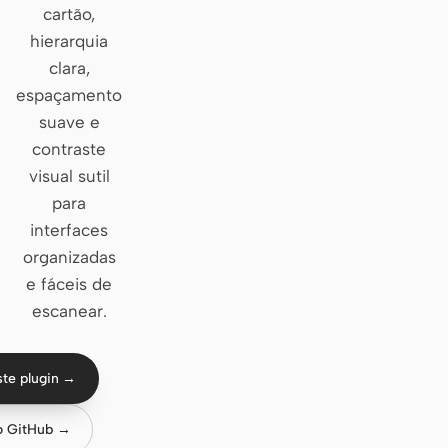
cartão,
Claude Code
hierarquia
clara,
OpenCode
espaçamento
suave e
Gemini CLI
contraste
GitHub Copilot CLI
visual sutil
para
Qwen Code
interfaces
Grok Build
organizadas
e fáceis de
Kimi CLI
escanear.
DeepSeek TUI
Trae CLI
ste plugin →
Aider
o GitHub →