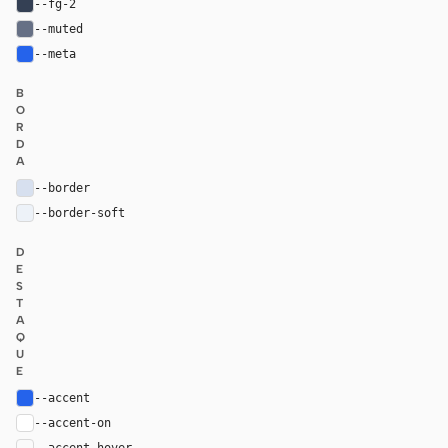
--fg-2
#344054
--muted
#667085
--meta
#2563eb
B
O
R
D
A
--border
#d7e0ef
--border-soft
#edf2f8
D
E
S
T
A
Q
U
E
--accent
#2563eb
--accent-on
#ffffff
--accent-hover
color-mix(in oklab, var(--accent), black 8%)