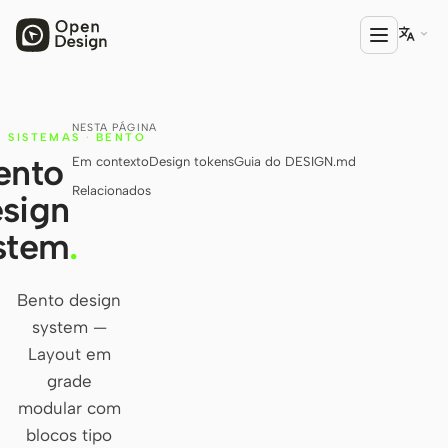

NESTA PÁGINA
PRODUTO
·
SISTEMAS
·
BENTO
ento
Em contexto
Design tokens
Guia do DESIGN.md
Open Design
Relacionados
sign
HTML Anything
stem
.
HTML Video
Codex Slides
Bento design
system —
Open Design Plugin
Layout em
AGENTE
grade
Codex
modular com
blocos tipo
Cursor Agent