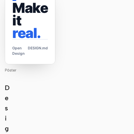
Make
it
real.
Open
DESIGN.md
Design
Pôster
D
e
s
i
g