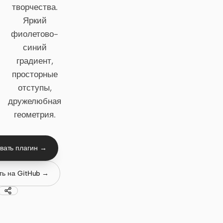
творчества.
Claude Code
Яркий
фиолетово-
OpenCode
синий
градиент,
Gemini CLI
просторные
GitHub Copilot CLI
отступы,
дружелюбная
Qwen Code
геометрия.
Grok Build
Kimi CLI
вать плагин →
DeepSeek TUI
ть на GitHub →
Trae CLI
Aider