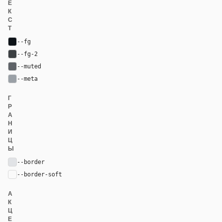
Е
К
С
Т
--fg
#0e1318
--fg-2
#3c4043
--muted
#5f6368
--meta
#9aa0a6
Г
Р
А
Н
И
Ц
Ы
--border
#e1e3e6
--border-soft
var(--border)
А
К
Ц
Е