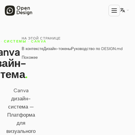

НА ЭТОЙ СТРАНИЦЕ
ПРОДУКТ
·
СИСТЕМЫ
·
CANVA
anva
В контексте
Дизайн-токены
Руководство по DESIGN.md
Open Design
Похожее
зайн-
HTML Anything
стема
.
HTML Video
Codex Slides
Canva
дизайн-
Open Design Plugin
система —
АГЕНТЫ
Платформа
Codex
для
визуального
Cursor Agent