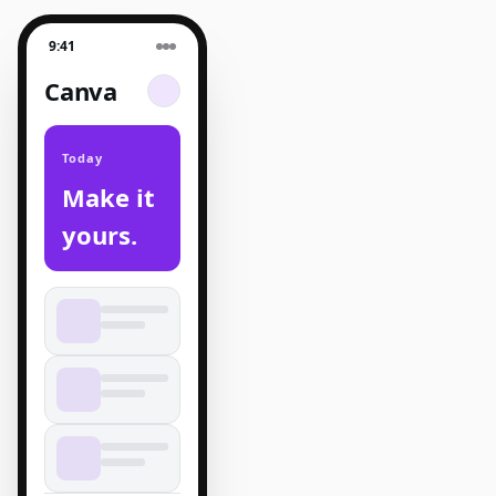
9:41
Canva
Today
Make it
yours.