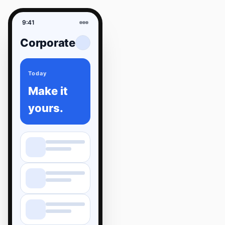
9:41
Corporate
Today
Make it
yours.