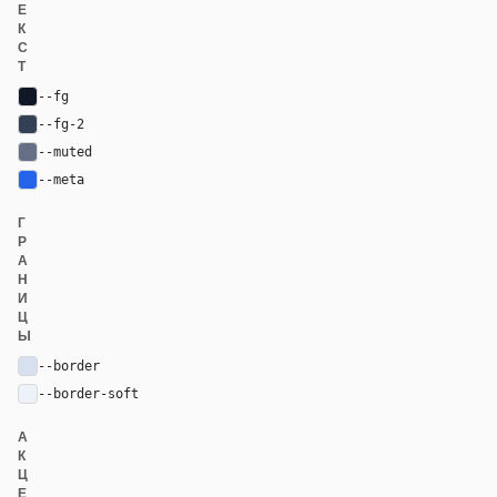
Е
К
С
Т
--fg
#101828
--fg-2
#344054
--muted
#667085
--meta
#2563eb
Г
Р
А
Н
И
Ц
Ы
--border
#d7e0ef
--border-soft
#edf2f8
А
К
Ц
Е