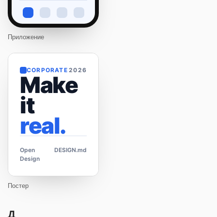
Приложение
CORPORATE
2026
Make
it
real.
Open
DESIGN.md
Design
Постер
Д