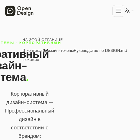

НА ЭТОЙ СТРАНИЦЕ
ПРОДУКТ
СТЕМЫ
·
КОРПОРАТИВНЫЙ
ративный
В контексте
Дизайн-токены
Руководство по DESIGN.md
Open Design
Похожее
зайн-
HTML Anything
стема
.
HTML Video
Codex Slides
Корпоративный
дизайн-система —
Open Design Plugin
Профессиональный
АГЕНТЫ
дизайн в
Codex
соответствии с
брендом:
Cursor Agent