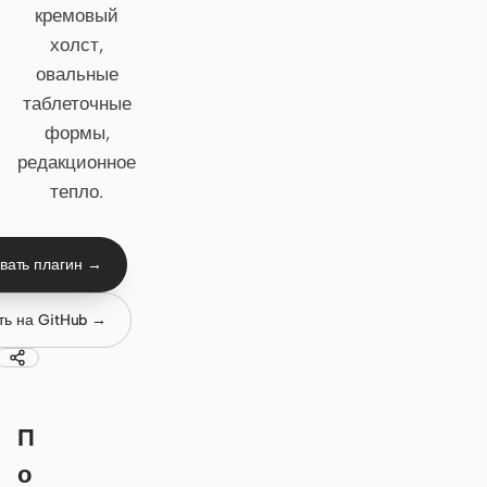
кремовый
Claude Code
холст,
овальные
OpenCode
таблеточные
формы,
Gemini CLI
редакционное
GitHub Copilot CLI
тепло.
Qwen Code
вать плагин →
Grok Build
Kimi CLI
ть на GitHub →
DeepSeek TUI
Trae CLI
П
Aider
о