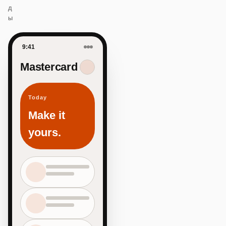
д
ы
9:41
Mastercard
Today
Make it
yours.