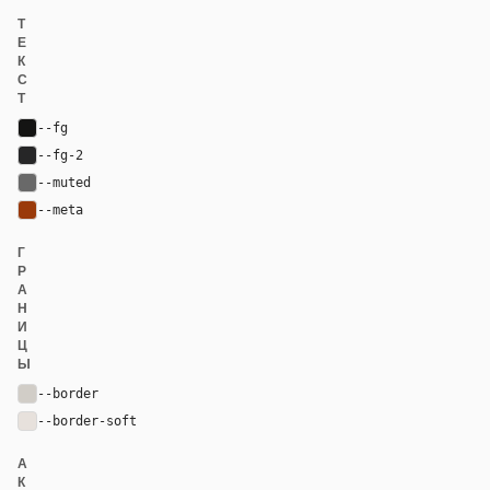
Т
Е
К
С
Т
--fg
#141413
--fg-2
#262627
--muted
#696969
--meta
#9a3a0a
Г
Р
А
Н
И
Ц
Ы
--border
#d1cdc7
--border-soft
#e7e1dc
А
К