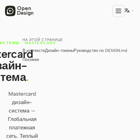

НА ЭТОЙ СТРАНИЦЕ
ПРОДУКТ
ИСТЕМЫ
·
MASTERCARD
ercard
В контексте
Дизайн-токены
Руководство по DESIGN.md
Open Design
Похожее
зайн-
HTML Anything
стема
.
HTML Video
Codex Slides
Mastercard
дизайн-
Open Design Plugin
система —
АГЕНТЫ
Глобальная
Codex
платежная
сеть. Теплый
Cursor Agent