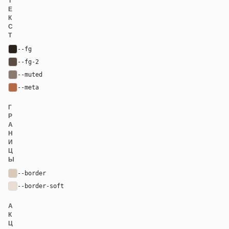
Т
Е
К
С
Т
--fg
#2b211c
--fg-2
#5a4b43
--muted
#8a7a70
--meta
#b46a46
Г
Р
А
Н
И
Ц
Ы
--border
#dac8b9
--border-soft
#eaded4
А
К
Ц