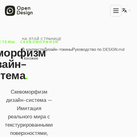

НА ЭТОЙ СТРАНИЦЕ
ПРОДУКТ
СТЕМЫ
·
СКЕВОМОРФИЗМ
морфизм
В контексте
Дизайн-токены
Руководство по DESIGN.md
Open Design
Похожее
зайн-
HTML Anything
стема
.
HTML Video
Codex Slides
Скевоморфизм
дизайн-система —
Open Design Plugin
Имитация
АГЕНТЫ
реального мира с
Codex
текстурированными
поверхностями,
Cursor Agent