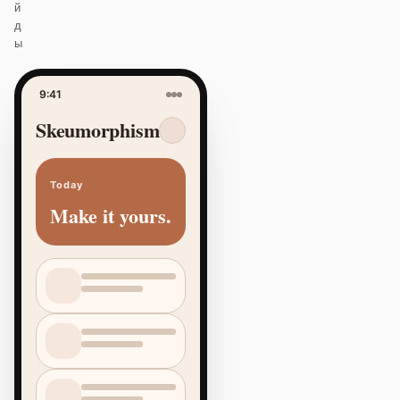
й
д
ы
9:41
Skeumorphism
Today
Make it yours.