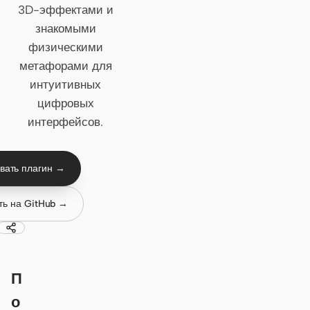
3D-эффектами и
Claude Code
знакомыми
физическими
OpenCode
метафорами для
интуитивных
Gemini CLI
цифровых
GitHub Copilot CLI
интерфейсов.
Qwen Code
вать плагин →
Grok Build
Kimi CLI
ть на GitHub →
DeepSeek TUI
Trae CLI
П
Aider
о