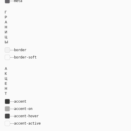
--meta
#666469
Г
Р
А
Н
И
Ц
Ы
--border
rgba(226, 226, 226, 0.35)
--border-soft
var(--border)
А
К
Ц
Е
Н
Т
--accent
#353534
--accent-on
#afaeac
--accent-hover
#454545
--accent-active
color-mix(in oklab, var(--accent), black 14%