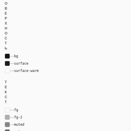
О
В
Е
Р
Х
Н
О
С
Т
Ь
--bg
#161412
--surface
#1f1d1b
--surface-warm
var(--surface)
Т
Е
К
С
Т
--fg
#faf9f6
--fg-2
#afaeac
--muted
#868584