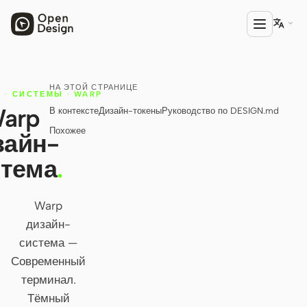

НА ЭТОЙ СТРАНИЦЕ
ПРОДУКТ
·
СИСТЕМЫ
·
WARP
arp
В контексте
Дизайн-токены
Руководство по DESIGN.md
Open Design
Похожее
зайн-
HTML Anything
стема
.
HTML Video
Codex Slides
Warp
дизайн-
Open Design Plugin
система —
АГЕНТЫ
Современный
Codex
терминал.
Тёмный
Cursor Agent