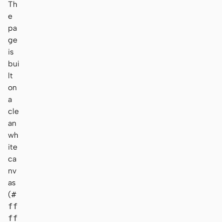
Th
e
pa
ge
is
bui
lt
on
a
cle
an
wh
ite
ca
nv
as
(
#
ff
ff