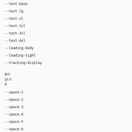
--text-base
14px
--text-lg
16px
--text-xl
18px
--text-2xl
24px
--text-3xl
36px
--text-4xl
64px
--leading-body
1.5
--leading-tight
1.15
--tracking-display
-0.02em
BO
ŞLU
K
--space-1
4px
--space-2
8px
--space-3
12px
--space-4
16px
--space-5
20px
--space-6
24px