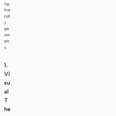
ng,
frie
ndl
y
ge
om
etr
y.
1.
Vi
su
al
T
he