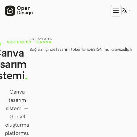

BU SAYFADA
ÜRÜN
·
SISTEMLER
·
CANVA
I
anva
Bağlam içinde
Tasarım token’ları
DESIGN.md kılavuzu
İlgili
Open Design
asarım
HTML Anything
stemi
.
HTML Video
Codex Slides
Canva
tasarım
Open Design Plugin
sistemi —
AGENT
Görsel
Codex
oluşturma
platformu.
Cursor Agent