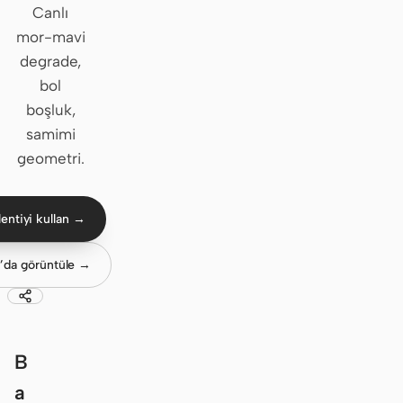
Canlı
Claude Code
mor-mavi
degrade,
OpenCode
bol
boşluk,
Gemini CLI
samimi
GitHub Copilot CLI
geometri.
Qwen Code
entiyi kullan →
Grok Build
Kimi CLI
’da görüntüle →
DeepSeek TUI
Trae CLI
B
Aider
a