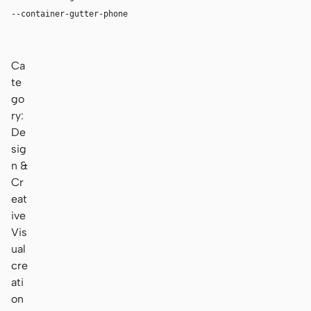
--container-gutter-phone
16px
Ca
te
go
ry:
De
sig
n &
Cr
eat
ive
Vis
ual
cre
ati
on