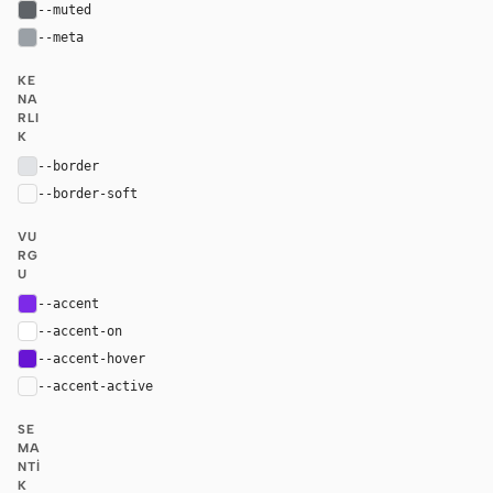
--muted
#5f6368
--meta
#9aa0a6
KE
NA
RLI
K
--border
#e1e3e6
--border-soft
var(--border)
VU
RG
U
--accent
#7d2ae8
--accent-on
#ffffff
--accent-hover
#6815d4
--accent-active
color-mix(in oklab, var(--accent), black 14%
SE
MA
NTI
K