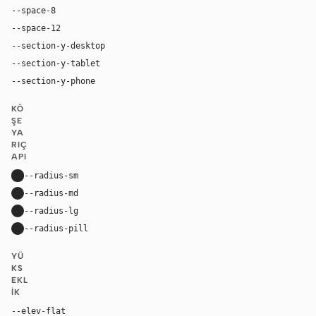
--space-8
32px
--space-12
48px
--section-y-desktop
96px
--section-y-tablet
64px
--section-y-phone
48px
KÖ
ŞE
YA
RIÇ
API
--radius-sm
8px
--radius-md
12px
--radius-lg
16px
--radius-pill
9999px
YÜ
KS
EKL
IK
--elev-flat
none