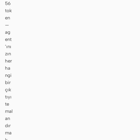
56
tok
en
—
ag
ent
’ını
zın
her
ha
ngi
bir
çık
tıyı
te
mal
an
dır
ma