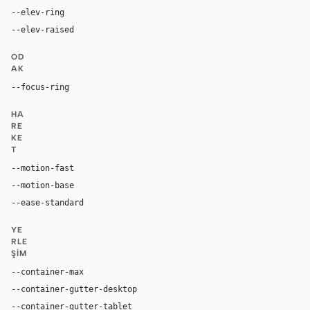
--elev-ring
0 0 0 1px var(--border)
--elev-raised
0 2px 8px rgba(0, 0, 0, 0.06)
OD
AK
--focus-ring
0 0 0 3px rgba(125, 42, 232, 0.16)
HA
RE
KE
T
--motion-fast
180ms
--motion-base
280ms
--ease-standard
cubic-bezier(0.4, 0, 0.2, 1)
YE
RLE
ŞIM
--container-max
1320px
--container-gutter-desktop
32px
--container-gutter-tablet
24px