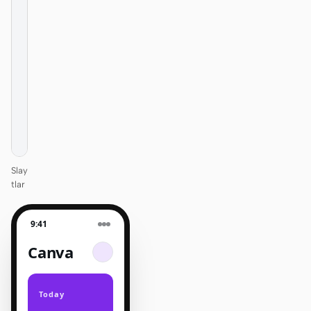
Design
that ships
itself.
One DESIGN.md —
every surface on-
brand.
Next
Agenda
Slay
tlar
9:41
Canva
Today