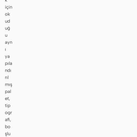
k
için
ok
ud
uğ
u
ayn
ı
ya
pıla
ndı
rıl
mış
pal
et,
tip
ogr
afi,
bo
şlu