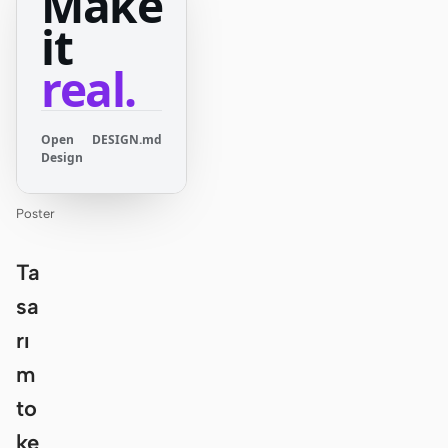
Make
it
real.
Open
DESIGN.md
Design
Poster
Ta
sa
rı
m
to
ke