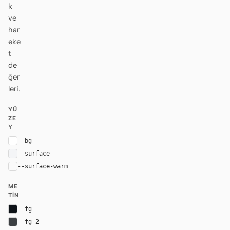
k
ve
har
eke
t
de
ğer
leri.
YÜ
ZE
Y
--bg
#ffffff
--surface
#f4f5f7
--surface-warm
var(--surface)
ME
TIN
--fg
#0e1318
--fg-2
#3c4043