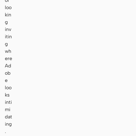
of
loo
kin
g
inv
itin
g
wh
ere
Ad
ob
e
loo
ks
inti
mi
dat
ing
.