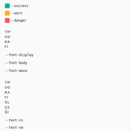
--success
#00b894
--warn
#ffb020
--danger
#ff5757
TIP
OG
RA
FI
"Canva Sans", "YS Text", system-ui, -apple-system, 
--font-display
"Canva Sans", "YS Text", system-ui, -apple-system, san
--font-body
"JetBrains Mono", ui-monospace, Menlo, Conso
--font-mono
TIP
OG
RA
FI
ÖL
ÇE
ĞI
--text-xs
11px
--text-sm
12px