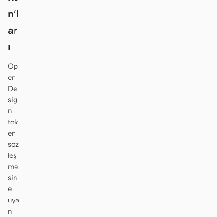
n’l
ar
ı
Op
en
De
sig
n
tok
en
söz
leş
me
sin
e
uya
n