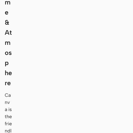
m
e
&
At
m
os
p
he
re
Ca
nv
a is
the
frie
ndl