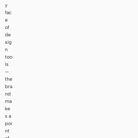
y
fac
e
of
de
sig
n
too
ls
—
the
bra
nd
ma
ke
s a
poi
nt