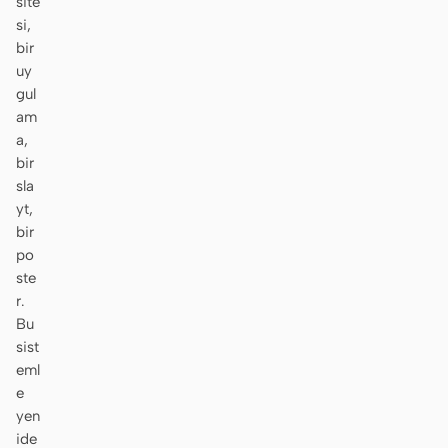
site
si,
Ekran görüntüsünden
HTML to PPT
bir
koda
uy
gul
am
a,
bir
Şablonlar
Skill
sla
Sistemler
yt,
bir
po
ste
r.
Bu
sist
Blog
Müşteri Hikayeleri
eml
e
Eğitimler
Karşılaştır
yen
ide
İndir