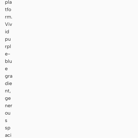
pla
tfo
rm.
Viv
id
pu
rpl
e-
blu
e
gra
die
nt,
ge
ner
ou
s
sp
aci