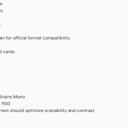
s.
s.
.
.
 for official format compatibility.
d cards.
tBrains Mono
, 900
 text should optimize scanability and contrast.