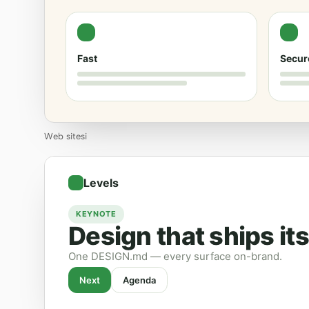
Fast
Secur
Web sitesi
Levels
KEYNOTE
Design that ships its
One DESIGN.md — every surface on-brand.
Next
Agenda