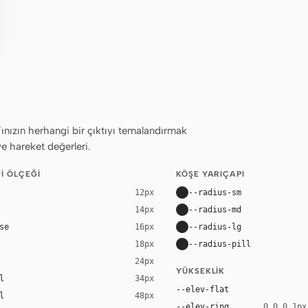
ızın herhangi bir çıktıyı temalandırmak
ve hareket değerleri.
I ÖLÇEĞI
KÖŞE YARIÇAPI
--radius-sm
12px
--radius-md
14px
se
--radius-lg
16px
--radius-pill
18px
24px
YÜKSEKLIK
l
34px
--elev-flat
l
48px
--elev-ring
0 0 0 1px