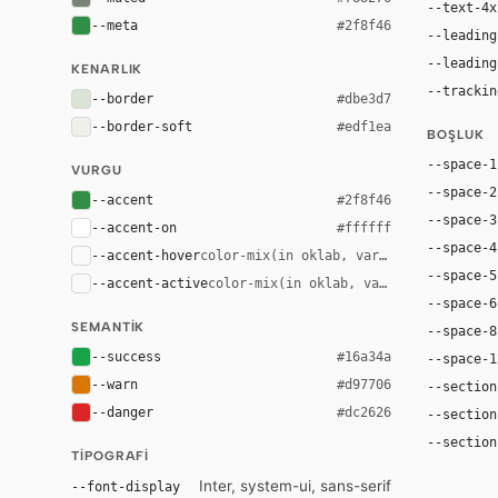
--text-4x
--meta
#2f8f46
--leading
--leading
KENARLIK
--trackin
--border
#dbe3d7
--border-soft
#edf1ea
BOŞLUK
--space-1
VURGU
--space-2
--accent
#2f8f46
--space-3
--accent-on
#ffffff
--space-4
--accent-hover
color-mix(in oklab, var(--accent), bla
--space-5
--accent-active
color-mix(in oklab, var(--accent), bl
--space-6
SEMANTIK
--space-8
--success
#16a34a
--space-1
--warn
#d97706
--section
--danger
#dc2626
--section
--section
TIPOGRAFI
Inter, system-ui, sans-serif
--font-display