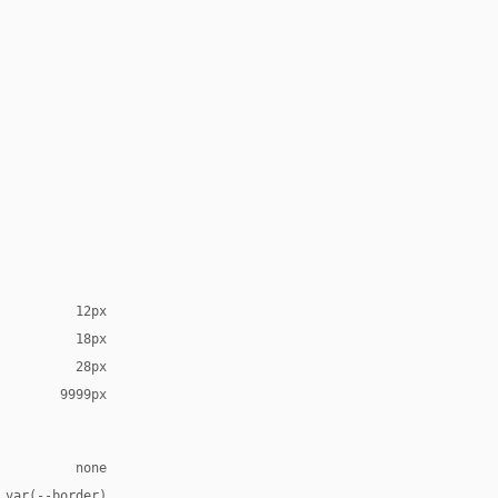
12px
18px
28px
9999px
none
 var(--border)