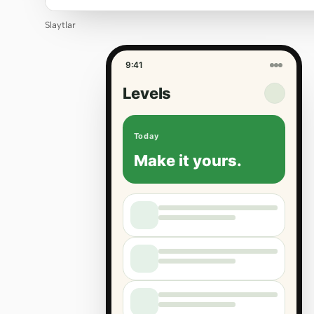
Slaytlar
9:41
Levels
Today
Make it yours.