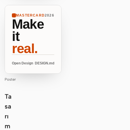
MASTERCARD
2026
Make
it
real.
Open Design
DESIGN.md
Poster
Ta
sa
rı
m