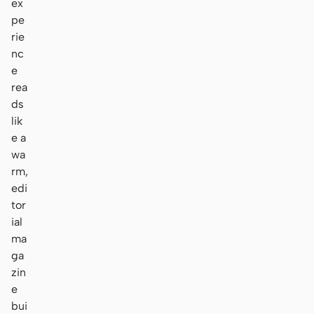
ex
pe
rie
nc
e
rea
ds
lik
e a
wa
rm,
edi
tor
ial
ma
ga
zin
e
bui