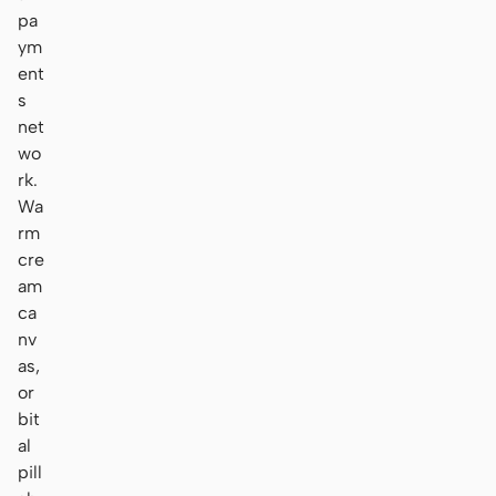
pa
ym
ent
s
net
wo
rk.
Wa
rm
cre
am
ca
nv
as,
or
bit
al
pill