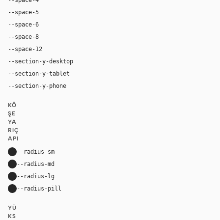
--space-5
20px
--space-6
24px
--space-8
32px
--space-12
48px
--section-y-desktop
104px
--section-y-tablet
72px
--section-y-phone
52px
KÖ
ŞE
YA
RIÇ
API
--radius-sm
20px
--radius-md
40px
--radius-lg
64px
--radius-pill
9999px
YÜ
KS