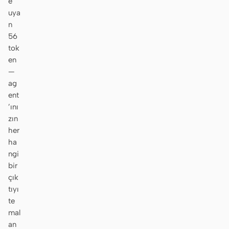
e
uya
n
56
tok
en
—
ag
ent
’ını
zın
her
ha
ngi
bir
çık
tıyı
te
mal
an