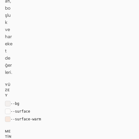
afi,
bo
şlu
k
ve
har
eke
t
de
ğer
leri.
YÜ
ZE
Y
--bg
#f3f0ee
--surface
#fcfbfa
--surface-warm
#f7e8de
ME
TIN