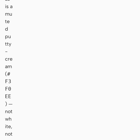
is a
mu
te
d
pu
tty
-
cre
am
(
#
F3
F0
EE
) —
not
wh
ite,
not