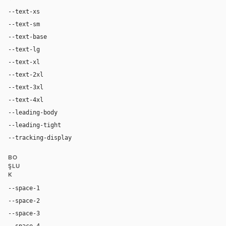
--text-xs
12px
--text-sm
14px
--text-base
16px
--text-lg
18px
--text-xl
24px
--text-2xl
36px
--text-3xl
48px
--text-4xl
64px
--leading-body
1.4
--leading-tight
1
--tracking-display
-0.02em
BO
ŞLU
K
--space-1
4px
--space-2
8px
--space-3
12px
--space-4
16px