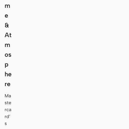
m
e
&
At
m
os
p
he
re
Ma
ste
rca
rd’
s