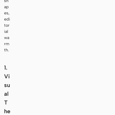
sh
ap
es,
edi
tor
ial
wa
rm
th.
1.
Vi
su
al
T
he