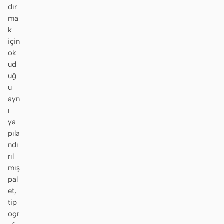
dır
ma
k
için
ok
ud
uğ
u
ayn
ı
ya
pıla
ndı
rıl
mış
pal
et,
tip
ogr