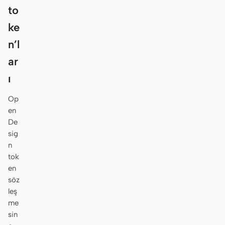
to
ke
n’l
ar
ı
Op
en
De
sig
n
tok
en
söz
leş
me
sin