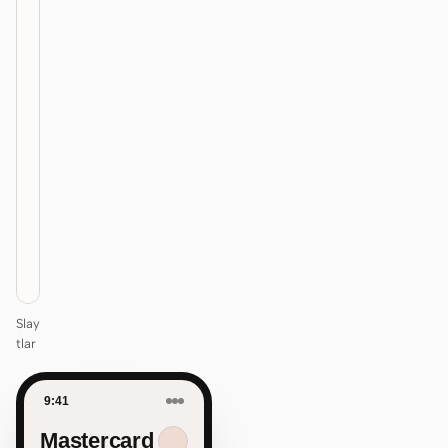
01
Mastercard
/
12
KEYNOTE
Design
that ships
itself.
One DESIGN.md —
every surface on-
brand.
Next
Agenda
Slay
tlar
9:41
Mastercard