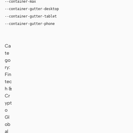
--container-max
1180px
--container-gutter-desktop
36px
--container-gutter-tablet
28px
--container-gutter-phone
20px
Ca
te
go
ry:
Fin
tec
h &
Cr
ypt
o
Gl
ob
al