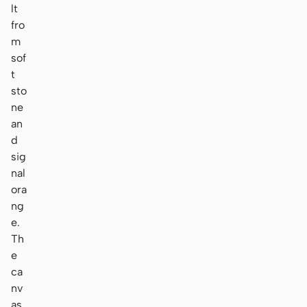
lt
fro
m
sof
t
sto
ne
an
d
sig
nal
ora
ng
e.
Th
e
ca
nv
as