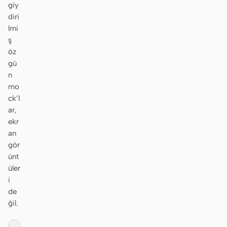
giy
diri
lmi
ş
Katkıda bulunanlar
Elçiler
öz
gü
Moderatörler
Events
n
mo
Discord
Discussions
ck’l
ar,
X
ekr
an
gör
ünt
üler
i
de
ğil.