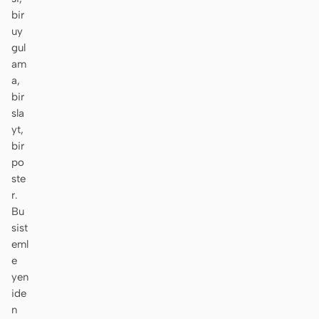
bir
Ekran görüntüsünden
HTML to PPT
uy
koda
gul
am
a,
bir
sla
Şablonlar
Skill
yt,
bir
Sistemler
po
ste
r.
Bu
sist
eml
Blog
Müşteri Hikayeleri
e
yen
Eğitimler
Karşılaştır
ide
n
İndir