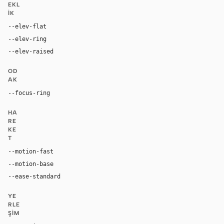
EKL
IK
--elev-flat
none
--elev-ring
0 0 0 1px var(--border)
--elev-raised
0 24px 48px rgba(20, 20, 19, 0.10)
OD
AK
--focus-ring
0 0 0 4px rgba(207, 69, 0, 0.24)
HA
RE
KE
T
--motion-fast
180ms
--motion-base
260ms
--ease-standard
cubic-bezier(0.2, 0, 0, 1)
YE
RLE
ŞIM