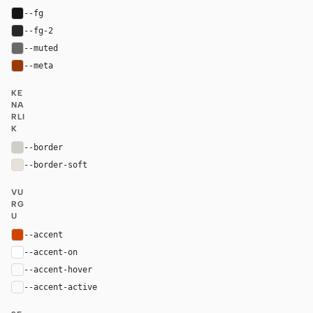
--fg
#141413
--fg-2
#262627
--muted
#696969
--meta
#9a3a0a
KE
NA
RLI
K
--border
#d1cdc7
--border-soft
#e7e1dc
VU
RG
U
--accent
#cf4500
--accent-on
#ffffff
--accent-hover
color-mix(in oklab, var(--accent), black 8%)
--accent-active
color-mix(in oklab, var(--accent), black 14%