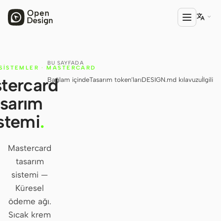

BU SAYFADA
ÜRÜN
SISTEMLER
·
MASTERCARD
tercard
Bağlam içinde
Tasarım token’ları
DESIGN.md kılavuzu
İlgili
Open Design
asarım
HTML Anything
stemi
.
HTML Video
Codex Slides
Mastercard
tasarım
Open Design Plugin
sistemi —
AGENT
Küresel
Codex
ödeme ağı.
Sıcak krem
Cursor Agent