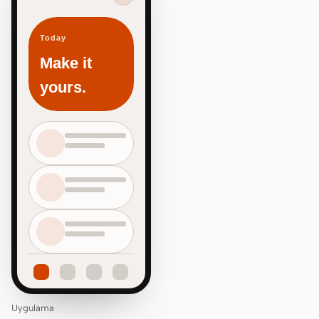
Today
Make it
yours.
Uygulama