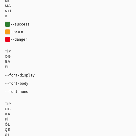
SE
MA
NTI
K
--success
#2e7d32
--warn
#f79e1b
--danger
#eb001b
TIP
OG
RA
FI
--font-display
"MarkForMC", "Sofia Sans", Arial, sans-serif
--font-body
"MarkForMC", "Sofia Sans", Arial, sans-serif
"MarkOffcForMC", ui-monospace, Menlo, monosp
--font-mono
TIP
OG
RA
FI
ÖL
ÇE
ĞI