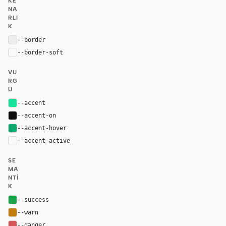
KE
NA
RLI
K
--border
rgba(0, 0, 0, 0.05)
--border-soft
var(--border)
VU
RG
U
--accent
#18E299
--accent-on
#0d0d0d
--accent-hover
#0fa76e
--accent-active
color-mix(in oklab, var(--accent-hover), bla
SE
MA
NTI
K
--success
#16a34a
--warn
#c37d0d
--danger
#d45656