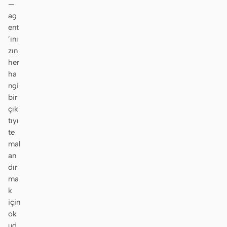
—
ag
ent
’ını
zın
her
ha
ngi
bir
çık
tıyı
te
mal
an
dır
ma
k
için
ok
ud