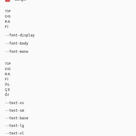
TIP
OG
RA
FI
"Inter", "Inter Fallback", system-ui, -apple-system, "
--font-display
"Inter", "Inter Fallback", system-ui, -apple-system, "Seg
--font-body
"Geist Mono", "Geist Mono Fallback", ui-mono
--font-mono
TIP
OG
RA
FI
ÖL
ÇE
ĞI
--text-xs
12px
--text-sm
14px
--text-base
16px
--text-lg
18px
--text-xl
20px