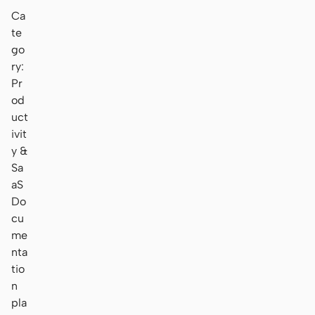
Ca
te
go
ry:
Pr
od
uct
ivit
y &
Sa
aS
Do
cu
me
nta
tio
n
pla