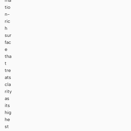
ma
tio
n-
ric
h
sur
fac
e
tha
t
tre
ats
cla
rity
as
its
hig
he
st