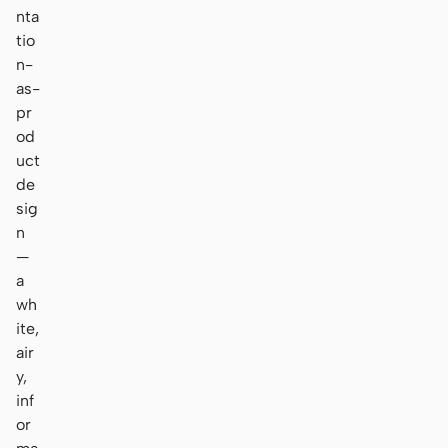
nta
tio
n-
as-
pr
od
uct
de
sig
n
—
a
wh
ite,
air
y,
inf
or