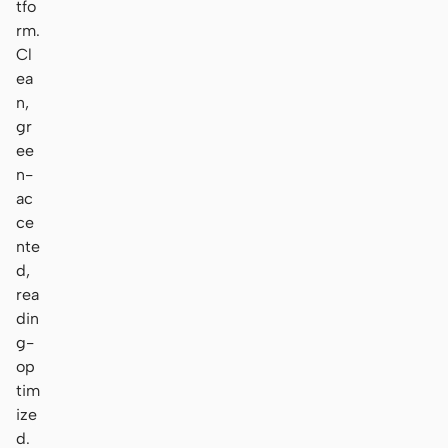
tfo
rm.
Cl
ea
n,
gr
ee
n-
ac
ce
nte
d,
rea
din
g-
op
tim
ize
d.