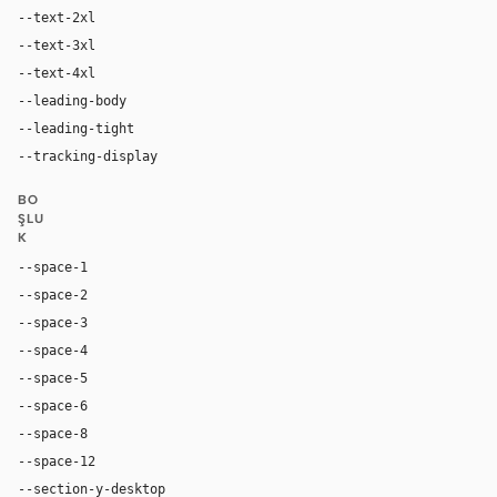
--text-2xl
24px
--text-3xl
40px
--text-4xl
64px
--leading-body
1.5
--leading-tight
1.15
--tracking-display
-0.02em
BO
ŞLU
K
--space-1
4px
--space-2
8px
--space-3
12px
--space-4
16px
--space-5
20px
--space-6
24px
--space-8
32px
--space-12
48px
--section-y-desktop
96px