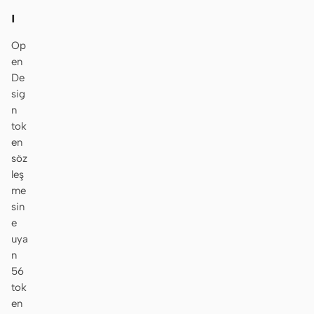
ı
Op
en
De
sig
n
tok
en
söz
leş
me
sin
e
uya
n
56
tok
en