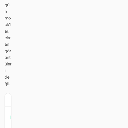
gü
n
mo
ck’l
Katkıda bulunanlar
Elçiler
ar,
ekr
Moderatörler
Events
an
Discord
Discussions
gör
ünt
X
üler
i
de
ğil.
mintlify.com
Mintlify
Sign up