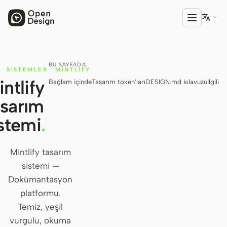

BU SAYFADA
ÜRÜN
·
SISTEMLER
·
MINTLIFY
ntlify
Bağlam içinde
Tasarım token’ları
DESIGN.md kılavuzu
İlgili
Open Design
asarım
HTML Anything
stemi
.
HTML Video
Codex Slides
Mintlify tasarım
sistemi —
Open Design Plugin
Dokümantasyon
AGENT
platformu.
Codex
Temiz, yeşil
vurgulu, okuma
Cursor Agent