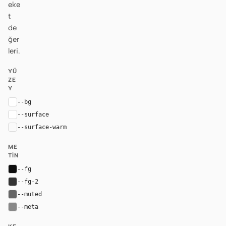
eke
t
de
ğer
leri.
YÜ
ZE
Y
--bg
#ffffff
--surface
#ffffff
--surface-warm
#fafafa
ME
TIN
--fg
#0d0d0d
--fg-2
#333333
--muted
#666666
--meta
#888888