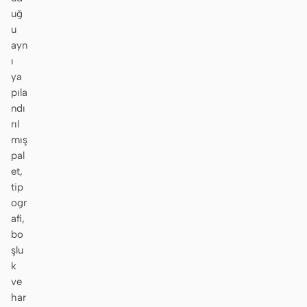
uğ
u
ayn
ı
ya
pıla
ndı
rıl
mış
pal
et,
tip
ogr
afi,
bo
şlu
k
ve
har