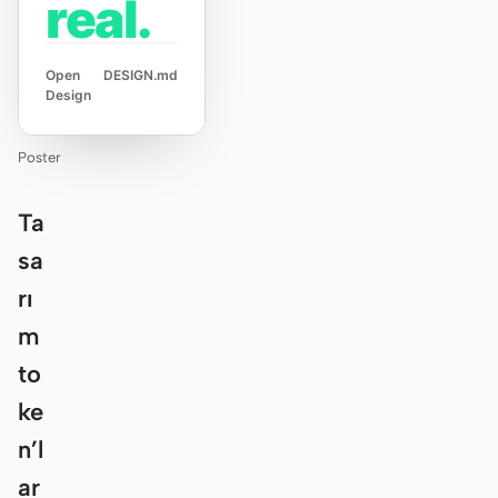
real.
Open
DESIGN.md
Design
Poster
Ta
sa
rı
m
to
ke
n’l
ar