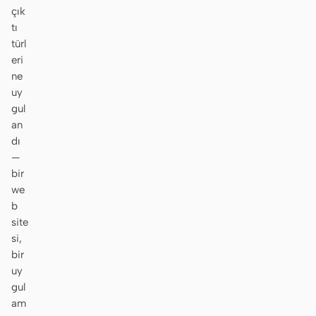
çık
Prototip
Pano
tı
türl
Slaytlar
Görsel
eri
Video
Tasarım Sistemi
ne
uy
ROLLER
gul
an
Tek Kişilik Geliştirici
Tasarımcı
dı
Mühendislik
Ürün Yöneticileri
—
bir
Pazarlama
we
b
ARAÇLAR
site
AI tel kafes oluşturucu
AI UI oluşturucu
si,
bir
AI prototip oluşturucu
AI açılış sayfası
uy
oluşturucu
gul
am
Tasarımdan koda
Figma’dan koda