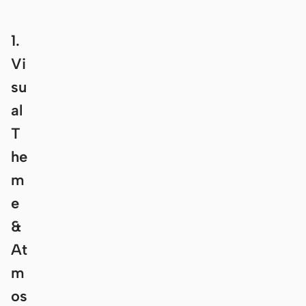
1.
Vi
su
al
T
he
m
e
&
At
m
os