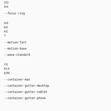
OD
AK
--focus-ring
0 0 0 2px var(--accent)
HA
RE
KE
T
--motion-fast
150ms
--motion-base
200ms
--ease-standard
cubic-bezier(0.2, 0, 0, 1)
YE
RLE
ŞIM
--container-max
1200px
--container-gutter-desktop
32px
--container-gutter-tablet
24px
--container-gutter-phone
24px