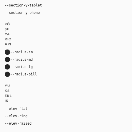
--section-y-tablet
64px
--section-y-phone
48px
KÖ
ŞE
YA
RIÇ
API
--radius-sm
8px
--radius-md
16px
--radius-lg
24px
--radius-pill
9999px
YÜ
KS
EKL
IK
--elev-flat
none
--elev-ring
0 0 0 1px var(--border)
--elev-raised
0 2px 4px rgba(0, 0, 0, 0.03)