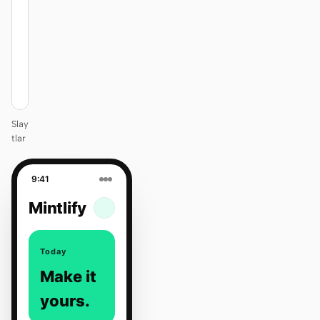
itself.
One DESIGN.md —
every surface on-
brand.
Next
Agenda
Slay
tlar
9:41
Mintlify
Today
Make it
yours.