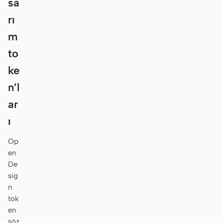
sa
rı
m
to
ke
n’l
ar
ı
Op
en
De
sig
n
tok
en
söz