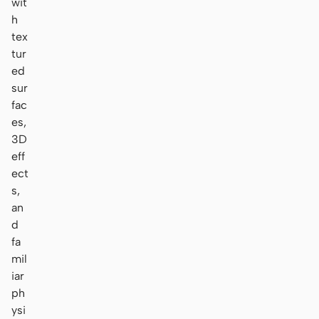
wit
h
tex
tur
ed
sur
fac
es,
3D
eff
ect
s,
an
d
fa
mil
iar
ph
ysi