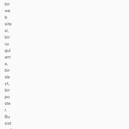
bir
Ekran görüntüsünden
HTML to PPT
we
koda
b
site
si,
bir
uy
Şablonlar
Skill
gul
am
Sistemler
a,
bir
sla
yt,
bir
po
Blog
Müşteri Hikayeleri
ste
r.
Eğitimler
Karşılaştır
Bu
sist
İndir