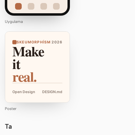
Uygulama
SKEUMORPHISM
2026
Make
it
real.
Open Design
DESIGN.md
Poster
Ta