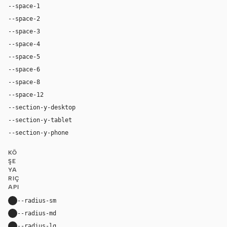
--space-1
4px
--space-2
8px
--space-3
12px
--space-4
16px
--space-5
20px
--space-6
24px
--space-8
32px
--space-12
48px
--section-y-desktop
96px
--section-y-tablet
68px
--section-y-phone
48px
KÖ
ŞE
YA
RIÇ
API
--radius-sm
14px
--radius-md
22px
--radius-lg
34px