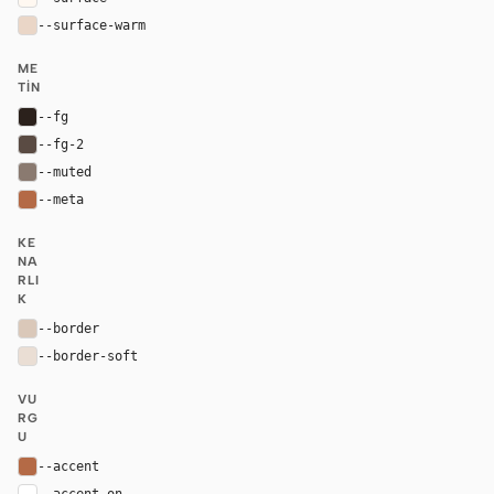
--surface-warm
#ead6c7
ME
TIN
--fg
#2b211c
--fg-2
#5a4b43
--muted
#8a7a70
--meta
#b46a46
KE
NA
RLI
K
--border
#dac8b9
--border-soft
#eaded4
VU
RG
U
--accent
#b46a46
--accent-on
#ffffff