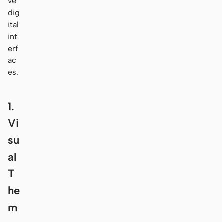
ve
dig
ital
int
erf
ac
es.
1.
Vi
su
al
T
he
m