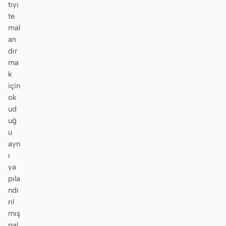
tıyı
te
mal
an
dır
ma
k
için
ok
ud
uğ
u
ayn
ı
ya
pıla
ndı
rıl
mış
pal