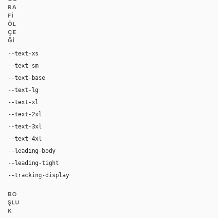
RA
FI
ÖL
ÇE
ĞI
--text-xs
12px
--text-sm
14px
--text-base
16px
--text-lg
18px
--text-xl
24px
--text-2xl
36px
--text-3xl
54px
--text-4xl
76px
--leading-body
1.52
--leading-tight
1.06
--tracking-display
-0.025em
BO
ŞLU
K