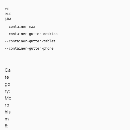
YE
RLE
ŞIM
--container-max
1180px
--container-gutter-desktop
36px
--container-gutter-tablet
24px
--container-gutter-phone
16px
Ca
te
go
ry:
Mo
rp
his
m
&