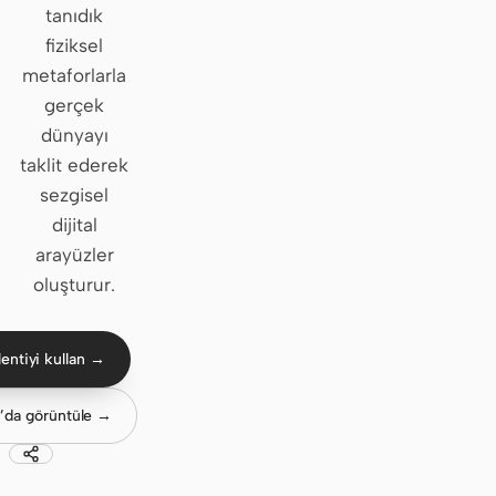
tanıdık
Claude Code
fiziksel
metaforlarla
OpenCode
gerçek
dünyayı
Gemini CLI
taklit ederek
GitHub Copilot CLI
sezgisel
dijital
Qwen Code
arayüzler
Grok Build
oluşturur.
Kimi CLI
entiyi kullan →
DeepSeek TUI
Trae CLI
’da görüntüle →
Aider