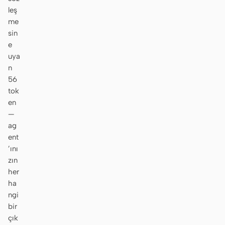
leş
me
sin
e
uya
n
56
tok
en
—
ag
ent
’ını
zın
her
ha
ngi
bir
çık