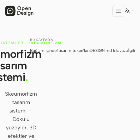

BU SAYFADA
ÜRÜN
SISTEMLER
·
SKEUMORFIZM
morfizm
Bağlam içinde
Tasarım token’ları
DESIGN.md kılavuzu
İlgili
Open Design
asarım
HTML Anything
stemi
.
HTML Video
Codex Slides
Skeumorfizm
tasarım
Open Design Plugin
sistemi —
AGENT
Dokulu
Codex
yüzeyler, 3D
efektler ve
Cursor Agent