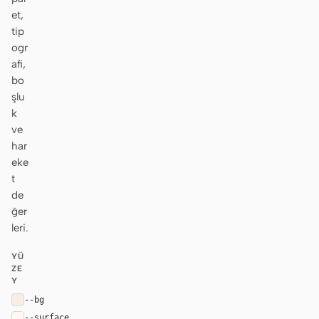
et,
tip
ogr
afi,
bo
şlu
k
ve
har
eke
t
de
ğer
leri.
YÜ
ZE
Y
--bg
#f7eee6
--surface
#fff8f1