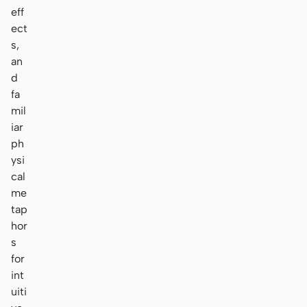
eff
ect
s,
an
d
fa
mil
iar
ph
ysi
cal
me
tap
hor
s
for
int
uiti