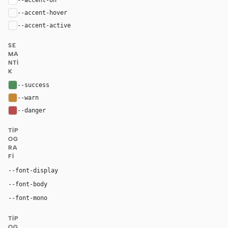
--accent-hover
color-mix(in oklab, var(--accent), black 8%)
--accent-active
color-mix(in oklab, var(--accent), black 14%
SE
MA
NTI
K
--success
#4d8f5a
--warn
#c88735
--danger
#b84c4c
TIP
OG
RA
FI
Georgia, "Times New Roman", serif
--font-display
Inter, system-ui, sans-serif
--font-body
"SF Mono", ui-monospace, Menlo, monospace
--font-mono
TIP
OG