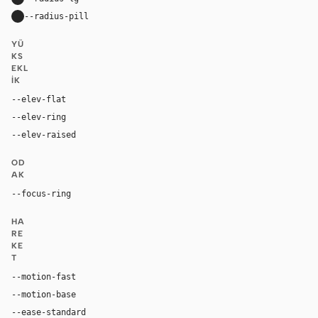
--radius-pill
9999px
YÜ
KS
EKL
IK
--elev-flat
none
--elev-ring
0 0 0 1px var(--border)
--elev-raised
8px 10px 24px rgba(128, 92, 70, 0.18), -8px -8px
OD
AK
--focus-ring
0 0 0 4px rgba(180, 106, 70, 0.24)
HA
RE
KE
T
--motion-fast
150ms
--motion-base
240ms
--ease-standard
cubic-bezier(0.2, 0, 0, 1)