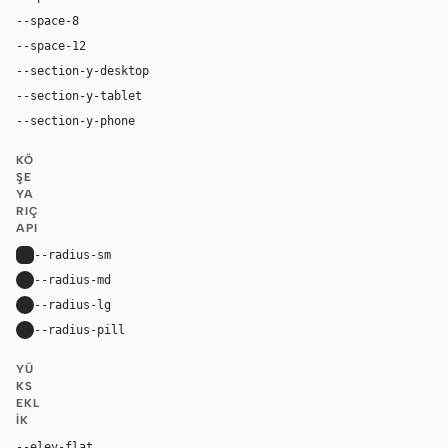
--space-8
32px
--space-12
48px
--section-y-desktop
120px
--section-y-tablet
80px
--section-y-phone
56px
KÖ
ŞE
YA
RIÇ
API
--radius-sm
6px
--radius-md
12px
--radius-lg
14px
--radius-pill
9999px
YÜ
KS
EKL
IK
--elev-flat
none