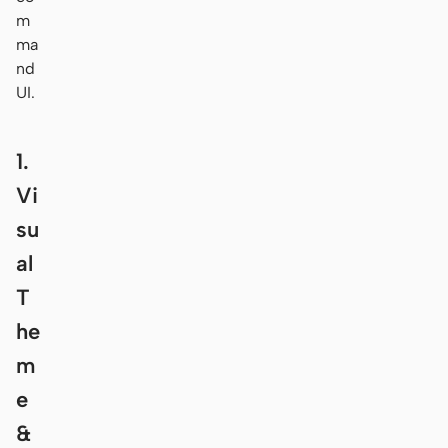
m
ma
nd
UI.
1.
Vi
su
al
T
he
m
e
&