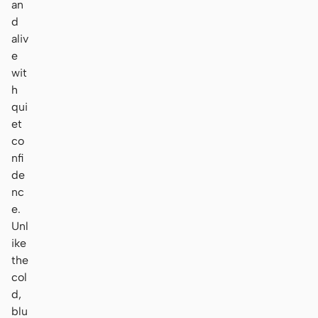
an
d
aliv
e
wit
h
qui
et
co
nfi
de
nc
e.
Unl
ike
the
col
d,
blu