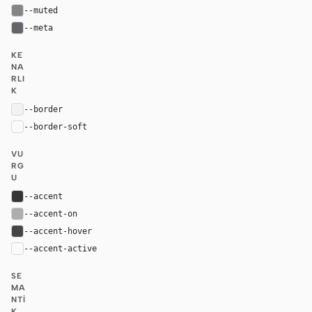
--muted
#868584
--meta
#666469
KE
NA
RLI
K
--border
rgba(226, 226, 226, 0.35)
--border-soft
var(--border)
VU
RG
U
--accent
#353534
--accent-on
#afaeac
--accent-hover
#454545
--accent-active
color-mix(in oklab, var(--accent), black 14%
SE
MA
NTI
K