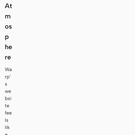
At
m
os
p
he
re
Wa
rp’
s
we
bsi
te
fee
ls
lik
e