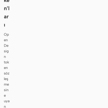
ke
n’l
ar
ı
Op
en
De
sig
n
tok
en
söz
leş
me
sin
e
uya
n