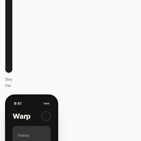
Design
that ships
itself.
One DESIGN.md —
every surface on-
brand.
Next
Agenda
Slay
tlar
9:41
Warp
Today