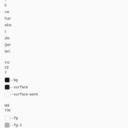
k
ve
har
eke
t
de
ğer
leri.
YÜ
ZE
Y
--bg
#161412
--surface
#1f1d1b
--surface-warm
var(--surface)
ME
TIN
--fg
#faf9f6
--fg-2
#afaeac