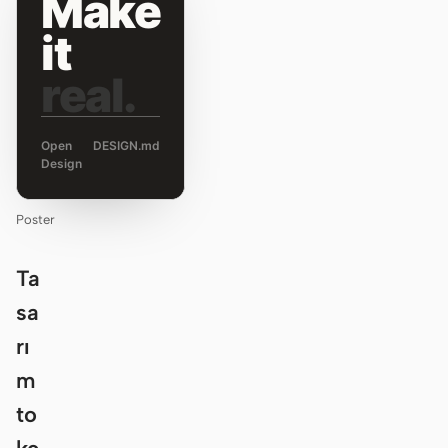
Make
it
real.
Open
DESIGN.md
Design
Poster
Ta
sa
rı
m
to