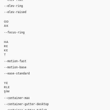
--elev-ring
0 0 0 1px var(--border)
--elev-raised
0 5px 15px rgba(0, 0, 0, 0.2)
OD
AK
--focus-ring
0 0 0 2px rgba(250, 249, 246, 0.5)
HA
RE
KE
T
--motion-fast
150ms
--motion-base
200ms
--ease-standard
cubic-bezier(0.2, 0, 0, 1)
YE
RLE
ŞIM
--container-max
1500px
--container-gutter-desktop
32px