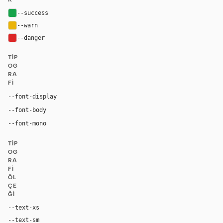
--success
#16a34a
--warn
#eab308
--danger
#dc2626
TIP
OG
RA
FI
"Matter Regular", "Matter", "Inter", ui-sans-serif, sy
--font-display
"Matter Regular", "Matter", "Inter", ui-sans-serif, system
--font-body
"Geist Mono", "Matter Mono Regular", ui-mono
--font-mono
TIP
OG
RA
FI
ÖL
ÇE
ĞI
--text-xs
12px
--text-sm
14px