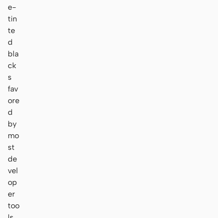
e-
tin
te
d
bla
ck
s
fav
ore
d
by
mo
st
de
vel
op
er
too
ls,