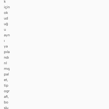
k
için
ok
ud
uğ
u
ayn
ı
ya
pıla
ndı
rıl
mış
pal
et,
tip
ogr
afi,
bo
şlu