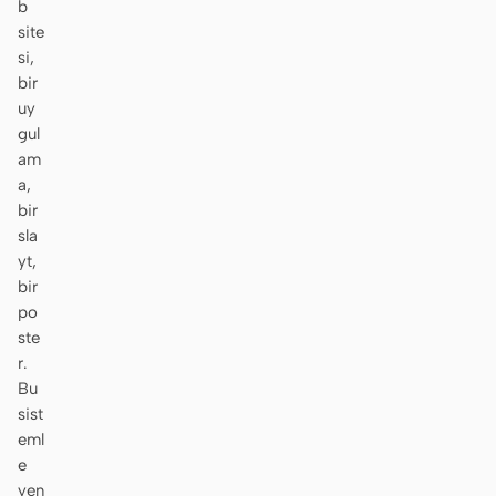
b
site
Ekran görüntüsünden
HTML to PPT
si,
koda
bir
uy
gul
am
Şablonlar
Skill
a,
bir
Sistemler
sla
yt,
bir
po
ste
r.
Bu
Blog
Müşteri Hikayeleri
sist
eml
Eğitimler
Karşılaştır
e
İndir
yen