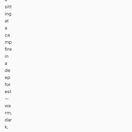
sitt
ing
at
a
ca
mp
fire
in
a
de
ep
for
est
—
wa
rm,
dar
k,