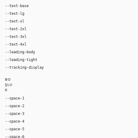
--text-base
18px
--text-lg
24px
--text-xl
32px
--text-2xl
48px
--text-3xl
56px
--text-4xl
80px
--leading-body
1.4
--leading-tight
1.0
--tracking-display
-0.03em
BO
ŞLU
K
--space-1
4px
--space-2
8px
--space-3
12px
--space-4
16px
--space-5
20px
--space-6
24px