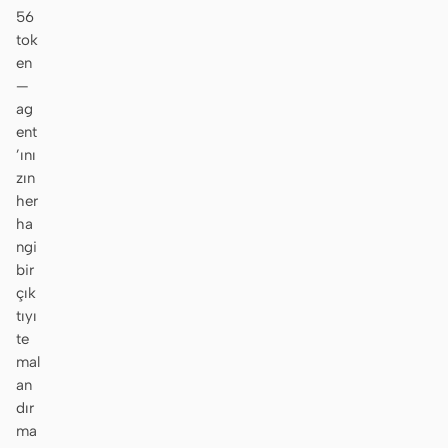
56
tok
en
—
ag
ent
’ını
zın
her
ha
ngi
bir
çık
tıyı
te
mal
an
dır
ma