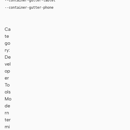
--container-gutter-tablet
24px
--container-gutter-phone
16px
Ca
te
go
ry:
De
vel
op
er
To
ols
Mo
de
rn
ter
mi