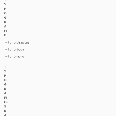
T
Y
P
O
G
R
A
FI
E
"CohereText", "Space Grotesk", Inter, ui-sans-serif, 
--font-display
"Unica77 Cohere Web", Inter, Arial, ui-sans-serif, sans-s
--font-body
"CohereMono", "JetBrains Mono", ui-monospace
--font-mono
T
Y
P
O
G
R
A
FI
E-
S
K
A