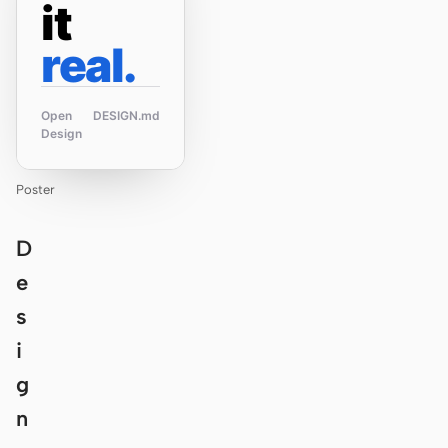
it
real.
Open
DESIGN.md
Design
Poster
D
e
s
i
g
n