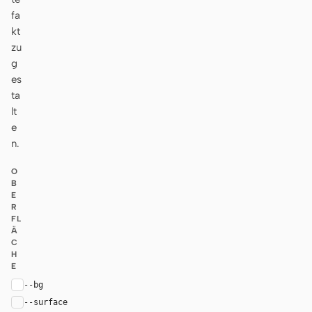
fa
kt
zu
g
es
ta
lt
e
n.
O
B
E
R
FL
Ä
C
H
E
--bg
#ffffff
--surface
#fafafa