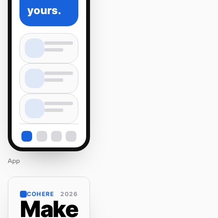
yours.
App
COHERE
2026
Make