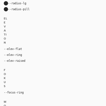
--radius-lg
22px
--radius-pill
9999px
EL
E
V
A
TI
O
N
--elev-flat
none
--elev-ring
0 0 0 1px var(--border-soft)
--elev-raised
0 4px 16px rgba(0, 0, 0, 0.06)
F
O
K
U
S
--focus-ring
0 0 0 2px var(--accent)
M
O