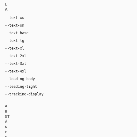
L
A
--text-xs
12px
--text-sm
14px
--text-base
16px
--text-lg
18px
--text-xl
24px
--text-2xl
32px
--text-3xl
60px
--text-4xl
72px
--leading-body
1.5
--leading-tight
1.0
--tracking-display
-0.02em
A
B
ST
Ä
N
D