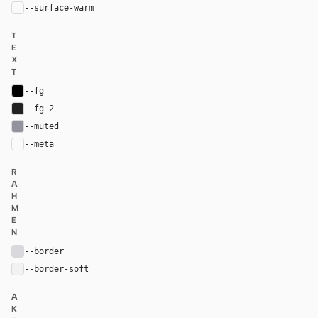
--surface-warm
var(--surface)
T
E
X
T
--fg
#000000
--fg-2
#212121
--muted
#93939f
--meta
var(--muted)
R
A
H
M
E
N
--border
#d9d9dd
--border-soft
#f2f2f2
A
K