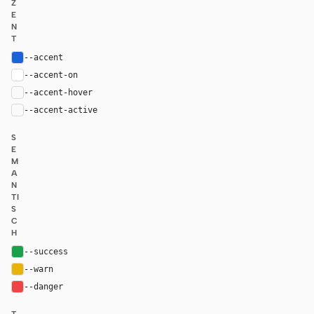
Z
E
N
T
--accent
#1863dc
--accent-on
#ffffff
--accent-hover
color-mix(in oklab, var(--accent), black 8%)
--accent-active
color-mix(in oklab, var(--accent), black 16%
S
E
M
A
N
TI
S
C
H
--success
#16a34a
--warn
#eab308
--danger
#ef4444