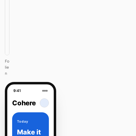
that ships
itself.
One DESIGN.md —
every surface on-
brand.
Next
Agenda
Fo
lie
n
9:41
Cohere
Today
Make it