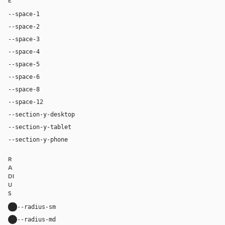
E
--space-1
4px
--space-2
8px
--space-3
12px
--space-4
16px
--space-5
20px
--space-6
24px
--space-8
32px
--space-12
48px
--section-y-desktop
60px
--section-y-tablet
48px
--section-y-phone
32px
R
A
DI
U
S
--radius-sm
8px
--radius-md
22px