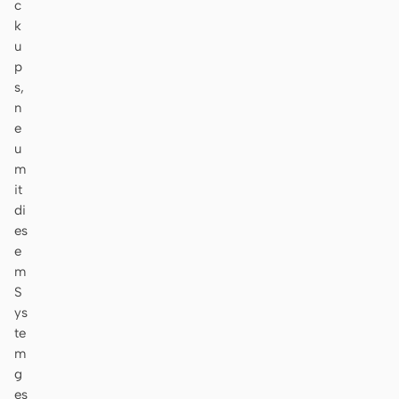
c
k
u
p
s,
n
e
u
m
it
di
es
e
m
S
ys
te
m
g
es