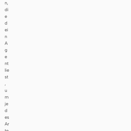
n,
di
e
d
ei
n
A
g
e
nt
lie
st
,
u
m
je
d
es
Ar
te