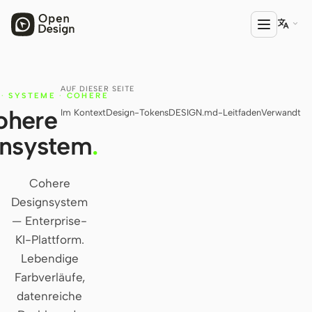

AUF DIESER SEITE
PRODUKT
·
SYSTEME
·
COHERE
ohere
Im Kontext
Design-Tokens
DESIGN.md-Leitfaden
Verwandt
Open Design
gnsystem
.
HTML Anything
HTML Video
Cohere
Designsystem
Codex Slides
— Enterprise-
Open Design Plugin
KI-Plattform.
Lebendige
AGENT
Farbverläufe,
Codex
datenreiche
Cursor Agent