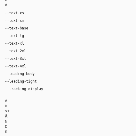
A
--text-xs
12px
--text-sm
14px
--text-base
16px
--text-lg
20px
--text-xl
24px
--text-2xl
32px
--text-3xl
48px
--text-4xl
96px
--leading-body
1.75
--leading-tight
0.9
--tracking-display
-0.02em
A
B
ST
Ä
N
D
E