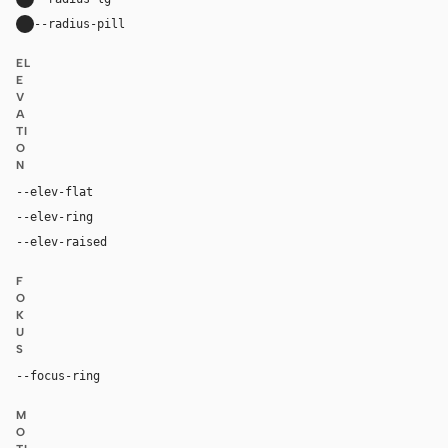
--radius-pill
30px
EL
E
V
A
TI
O
N
--elev-flat
none
--elev-ring
0 0 0 1px var(--border)
--elev-raised
0 0 0 1px var(--border)
F
O
K
U
S
--focus-ring
0 0 0 2px rgba(39, 93, 197, 1)
M
O