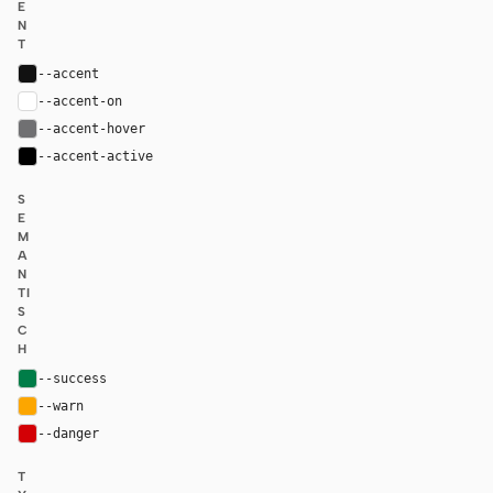
E
N
T
--accent
#111111
--accent-on
#ffffff
--accent-hover
#707072
--accent-active
#000000
S
E
M
A
N
TI
S
C
H
--success
#007d48
--warn
#fca600
--danger
#d30005
T