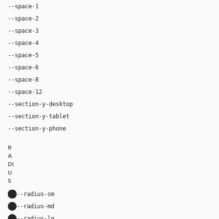
--space-1
4px
--space-2
8px
--space-3
12px
--space-4
16px
--space-5
20px
--space-6
24px
--space-8
32px
--space-12
48px
--section-y-desktop
80px
--section-y-tablet
48px
--section-y-phone
32px
R
A
DI
U
S
--radius-sm
8px
--radius-md
20px
--radius-lg
24px