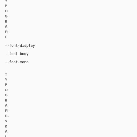
Y
P
O
G
R
A
FI
E
"Nike Futura ND", "Helvetica Now Display Medium", "He
--font-display
"Helvetica Now Text Medium", "Helvetica Now Text", "Helv
--font-body
ui-monospace, "SF Mono", "JetBrains Mono", M
--font-mono
T
Y
P
O
G
R
A
FI
E-
S
K
A
L