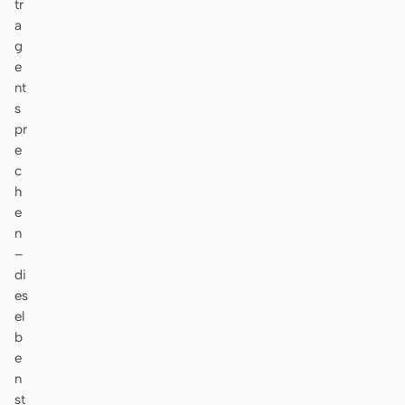
tr
a
g
e
nt
s
pr
e
c
h
e
n
–
di
es
el
b
e
n
st