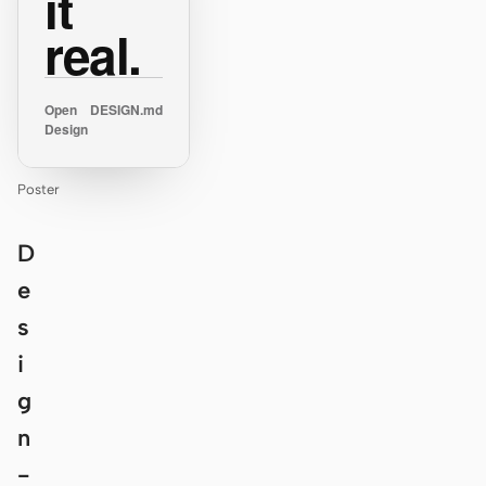
it
real.
Open
DESIGN.md
Design
Poster
D
e
s
i
g
n
-