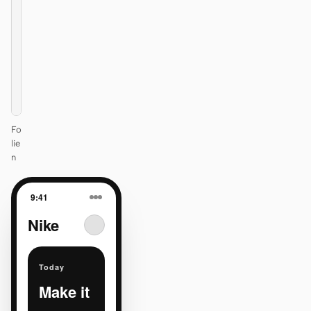
itself.
One DESIGN.md —
every surface on-
brand.
Next
Agenda
Fo
lie
n
9:41
Nike
Today
Make it