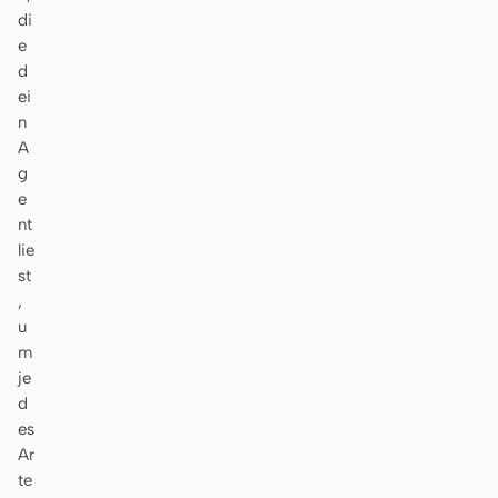
di
e
d
ei
n
A
g
e
nt
lie
st
,
u
m
je
d
es
Ar
te