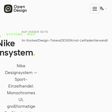

AUF DIESER SEITE
PRODUKT
·
SYSTEME
·
NIKE
K
Nike
Im Kontext
Design-Tokens
DESIGN.md-Leitfaden
Verwandt
Open Design
gnsystem
.
HTML Anything
HTML Video
Nike
Designsystem —
Codex Slides
Sport-
Open Design Plugin
Einzelhandel.
Monochromes
AGENT
UI,
Codex
großformatige
Cursor Agent