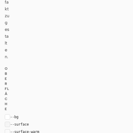
fa
kt
zu
g
es
ta
lt
e
n.
O
B
E
R
FL
Ä
C
H
E
--bg
#ffffff
--surface
#f5f5f5
--surface-warm
#fafafa