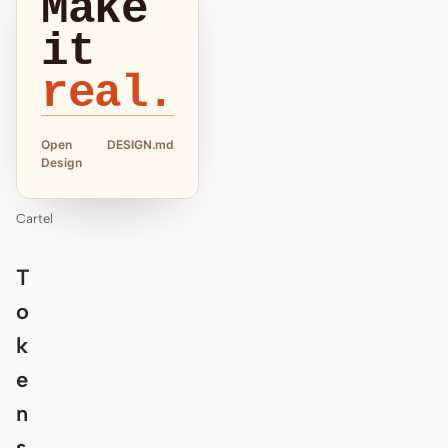
Make
it
real.
Open
DESIGN.md
Design
Cartel
T
o
k
e
n
s