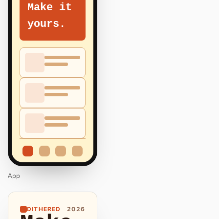
Make it
yours.
App
DITHERED
2026