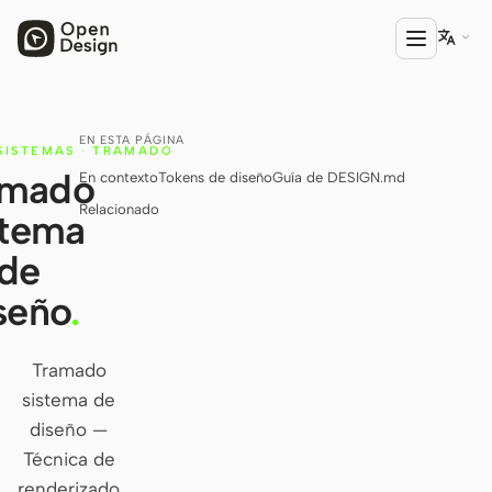

EN ESTA PÁGINA
PRODUCTO
SISTEMAS
·
TRAMADO
amado
En contexto
Tokens de diseño
Guía de DESIGN.md
Open Design
Relacionado
stema
HTML Anything
de
HTML Video
seño
.
Codex Slides
Open Design Plugin
Tramado
sistema de
AGENTE
diseño —
Codex
Técnica de
Cursor Agent
renderizado