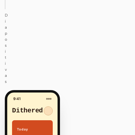
D
i
a
p
o
s
i
t
i
v
a
s
9:41
Dithered
Today