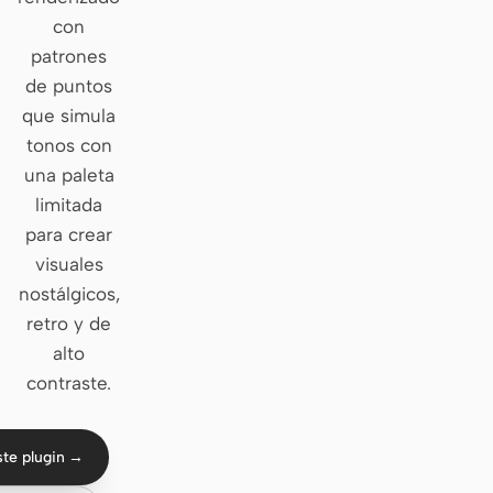
con
Claude Code
patrones
de puntos
OpenCode
que simula
Gemini CLI
tonos con
una paleta
GitHub Copilot CLI
limitada
Qwen Code
para crear
visuales
Grok Build
nostálgicos,
Kimi CLI
retro y de
alto
DeepSeek TUI
contraste.
Trae CLI
Aider
ste plugin →