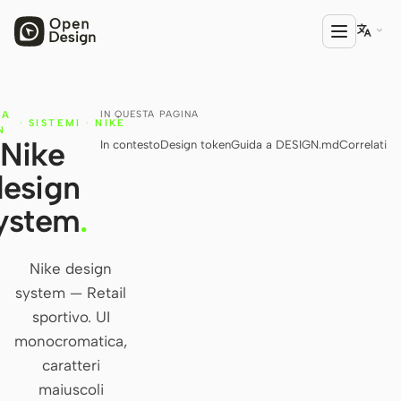

IN QUESTA PAGINA
IA
PRODOTTO
·
SISTEMI
·
NIKE
N
Nike
In contesto
Design token
Guida a DESIGN.md
Correlati
Open Design
design
HTML Anything
ystem
.
HTML Video
Codex Slides
Nike design
system — Retail
Open Design Plugin
sportivo. UI
AGENTE
monocromatica,
Codex
caratteri
maiuscoli
Cursor Agent