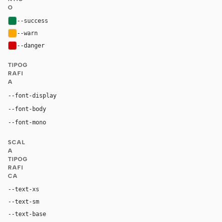
O
--success
#007d48
--warn
#fca600
--danger
#d30005
TIPOG
RAFI
A
"Nike Futura ND", "Helvetica Now Display Medium", "He
--font-display
"Helvetica Now Text Medium", "Helvetica Now Text", "Helv
--font-body
ui-monospace, "SF Mono", "JetBrains Mono", M
--font-mono
SCAL
A
TIPOG
RAFI
CA
--text-xs
12px
--text-sm
14px
--text-base
16px