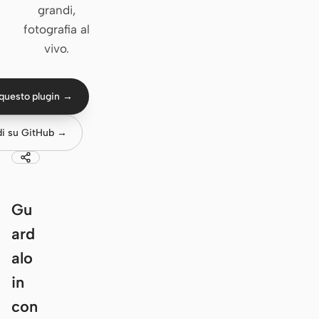
grandi,
Claude Code
fotografia al
vivo.
OpenCode
Gemini CLI
questo plugin →
GitHub Copilot CLI
di su GitHub →
Qwen Code
Grok Build
Kimi CLI
Gu
ard
DeepSeek TUI
alo
Trae CLI
in
Aider
con