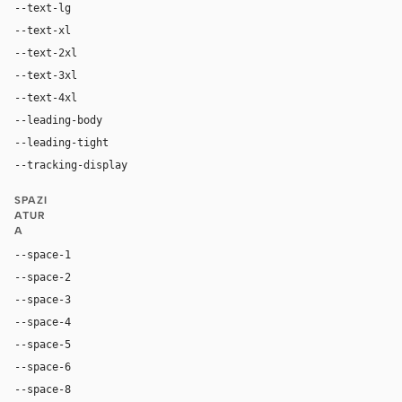
--text-lg
20px
--text-xl
24px
--text-2xl
32px
--text-3xl
48px
--text-4xl
96px
--leading-body
1.75
--leading-tight
0.9
--tracking-display
-0.02em
SPAZI
ATUR
A
--space-1
4px
--space-2
8px
--space-3
12px
--space-4
16px
--space-5
20px
--space-6
24px
--space-8
32px