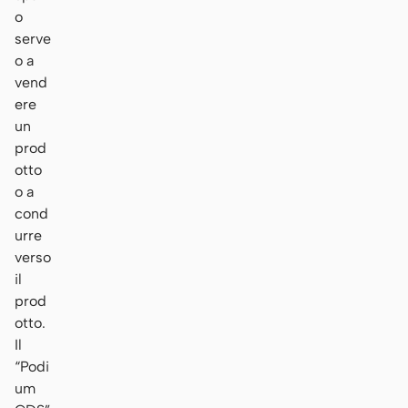
o
serve
o a
vend
ere
un
prod
otto
o a
cond
urre
verso
il
prod
otto.
Il
“Podi
um