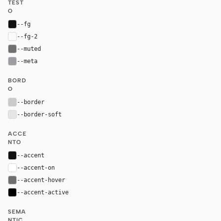
TEST
O
--fg
#111111
--fg-2
var(--fg)
--muted
#707072
--meta
#9e9ea0
BORD
O
--border
#cacacb
--border-soft
#e5e5e5
ACCE
NTO
--accent
#111111
--accent-on
#ffffff
--accent-hover
#707072
--accent-active
#000000
SEMA
NTIC