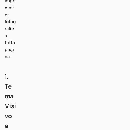
impo
nent
e,
fotog
rafie
a
tutta
pagi
na.
1.
Te
ma
Visi
vo
e