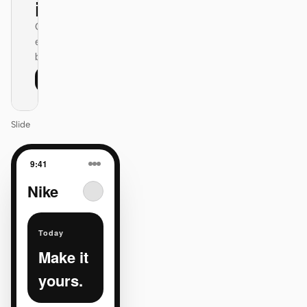
itself.
One DESIGN.md —
every surface on-
brand.
Next
Agenda
Slide
9:41
Nike
Today
Make it
yours.