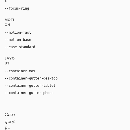
S
--focus-ring
0 0 0 2px rgba(39, 93, 197, 1)
MOTI
ON
--motion-fast
150ms
--motion-base
200ms
--ease-standard
cubic-bezier(0.2, 0, 0, 1)
LAYO
UT
--container-max
1440px
--container-gutter-desktop
48px
--container-gutter-tablet
24px
--container-gutter-phone
16px
Cate
gory:
E-