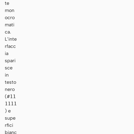
te
mon
ocro
mati
ca.
L’inte
rfacc
ia
spari
sce
in
testo
nero
(
#11
1111
) e
supe
rfici
bianc