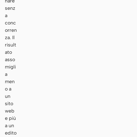
nare
senz
a
conc
orren
za. Il
risult
ato
asso
migli
a
men
o a
un
sito
web
e più
a un
edito