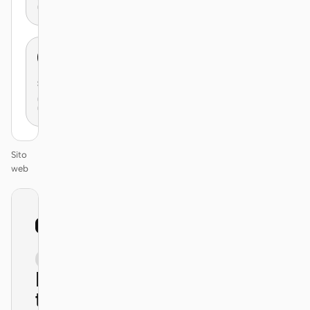
Simple
Sito
web
01
Nike
/
12
KEYNOTE
Design
that ships