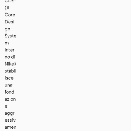
CDS”
(il
Core
Desi
gn
Syste
m
inter
no di
Nike)
stabil
isce
una
fond
azion
e
aggr
essiv
amen