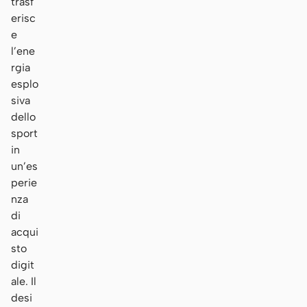
trasf
erisc
e
l’ene
rgia
esplo
siva
dello
sport
in
un’es
perie
nza
di
acqui
sto
digit
ale. Il
desi