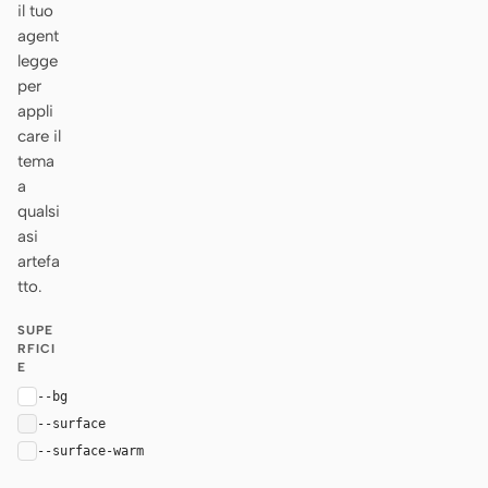
il tuo
agent
legge
per
appli
care il
tema
a
qualsi
asi
artefa
tto.
SUPE
RFICI
E
--bg
#ffffff
--surface
#f5f5f5
--surface-warm
#fafafa