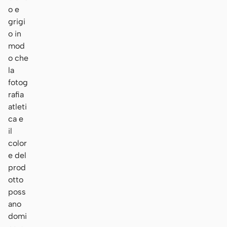
o e
grigi
o in
mod
o che
la
fotog
rafia
atleti
ca e
il
color
e del
prod
otto
poss
ano
domi