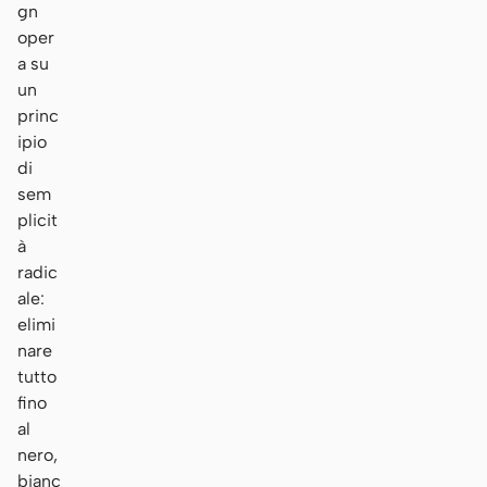
gn
oper
a su
un
princ
ipio
di
sem
plicit
à
radic
ale:
elimi
nare
tutto
fino
al
nero,
bianc