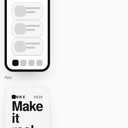
App
NIKE
2026
Make
it