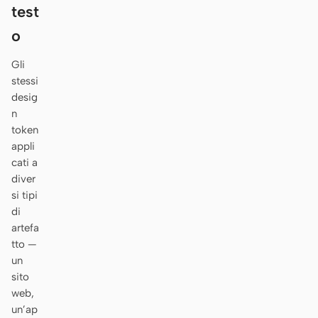
Antigravity
test
o
DeepSeek Reasonix
Gli
Hermes
stessi
Devin for Terminal
desig
n
Pi
token
appli
Kiro CLI
cati a
diver
Kilo
si tipi
di
Mistral Vibe CLI
artefa
tto —
Qoder CLI
un
sito
web,
un’ap
CASI D’USO