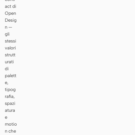
act di
Open
Desig
n —
gli
stessi
valori
strutt
urati
di
palett
e,
tipog
rafia,
spazi
atura
e
motio
n che