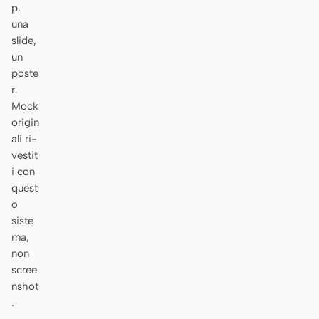
p,
Prototipo
Dashboard
una
slide,
Slide
Immagine
un
poste
Video
Design system
r.
Mock
RUOLI
origin
Solo builder
Designer
ali ri-
vestit
Ingegneria
Product Manager
i con
Marketing
quest
o
STRUMENTI
siste
Generatore di wireframe
Generatore di UI AI
ma,
AI
non
scree
Generatore di prototipi
Generatore di landing
nshot
AI
page AI
.