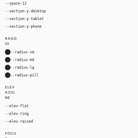
--space-12
48px
--section-y-desktop
80px
--section-y-tablet
48px
--section-y-phone
32px
RAGG
IO
--radius-sm
8px
--radius-md
20px
--radius-lg
24px
--radius-pill
30px
ELEV
AZIO
NE
--elev-flat
none
--elev-ring
0 0 0 1px var(--border)
--elev-raised
0 0 0 1px var(--border)
FOCU