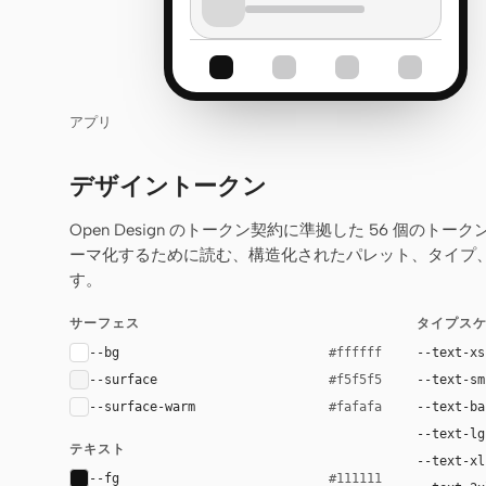
アプリ
デザイントークン
Open Design のトークン契約に準拠した 56 個のトー
ーマ化するために読む、構造化されたパレット、タイプ
す。
サーフェス
タイプス
--bg
--text-xs
#ffffff
--surface
--text-sm
#f5f5f5
--surface-warm
--text-ba
#fafafa
--text-lg
テキスト
--text-xl
--fg
#111111