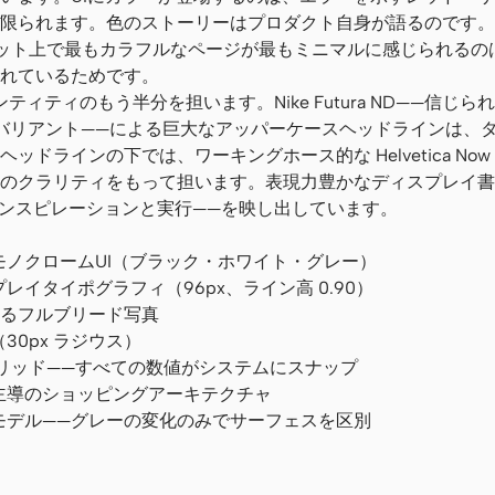
限られます。色のストーリーはプロダクト自身が語るのです。
ット上で最もカラフルなページが最もミニマルに感じられるの
れているためです。
ティティのもう半分を担います。Nike Futura ND——信じ
ura バリアント——による巨大なアッパーケースヘッドラインは、
ラインの下では、ワーキングホース的な Helvetica Now
のクラリティをもって担います。表現力豊かなディスプレイ書
—インスピレーションと実行——を映し出しています。
ノクロームUI（ブラック・ホワイト・グレー）
イタイポグラフィ（96px、ライン高 0.90）
めるフルブリード写真
0px ラジウス）
グリッド——すべての数値がシステムにスナップ
主導のショッピングアーキテクチャ
モデル——グレーの変化のみでサーフェスを区別