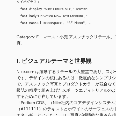
タイポグラフィ
"Nike Futura ND", "Helvetica Now Display Med
--font-display
"Helvetica Now Text Medium", "Helvetica Now Text
--font-body
ui-monospace, "SF Mono", "JetBrains Mo
--font-mono
Category: Eコマース・小売 アスレチックリテ
真。
1. ビジュアルテーマと世界観
Nike.com は躍動するリテールの大聖堂であり
です。デザインの核にあるのは「徹底的なシンプリシ
で、アスレチック写真とプロダクトカラーが競合なく
級誌の精度で組み上げたスポーツエディトリアルのよ
するために存在しています。
「Podium CDS」（Nike社内のコアデザインシ
（
#111111
）のテキストとホワイトのサーフェスの
エネルギーといったヒーロー写真が感情的な重みを担