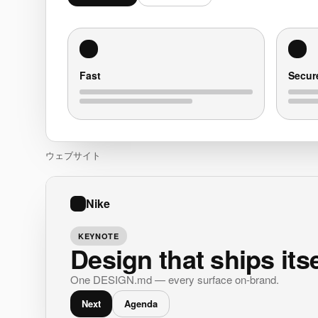
Fast
Secur
ウェブサイト
Nike
KEYNOTE
Design that ships itse
One DESIGN.md — every surface on-brand.
Next
Agenda