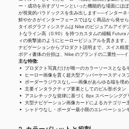
ー・成功を示すグリーンといった機能的な場面にほぼ
が視覚的パラドックスを生み出します——インターネ
鮮やかさがインターフェースではなく商品から発せら
タイポグラフィシステムは Nike のビジュアルアイデン
トなライン高（0.90）を持つカスタムの縮幅 Fut
ィの衝撃波のようにヒーロービジュアルを貫きます。ヘッド
ナビゲーションからプロダクト説明まで、スイス精度
ボディ書体の分担は、Nike のブランドの二重性—
主な特徴:
プロダクト写真だけが唯一のカラーソースとなるモ
ヒーロー画像を貫く超大型アッパーケースディスプレ
ボーダーラジウスなし——画像があらゆる端を埋
主要インタラクティブ要素としてのピル形ボタン（3
アスレチックな規律に基づく 8px スペーシング
大型ナビゲーション画像カードによるカテゴリー
シャドウなし・ボーダー最小限のエレベーション