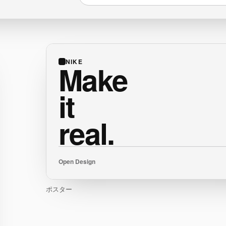
NIKE
Make
it
real.
Open Design
ポスター