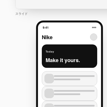
スライド
9:41
Nike
Today
Make it yours.