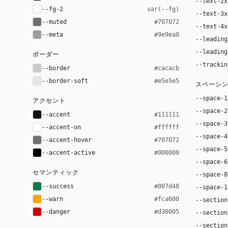
--text-2x
--fg-2
var(--fg)
--text-3x
--muted
#707072
--text-4x
--meta
#9e9ea0
--leading
--leading
ボーダー
--trackin
--border
#cacacb
--border-soft
#e5e5e5
スペーシ
--space-1
アクセント
--space-2
--accent
#111111
--space-3
--accent-on
#ffffff
--space-4
--accent-hover
#707072
--space-5
--accent-active
#000000
--space-6
セマンティック
--space-8
--success
#007d48
--space-1
--warn
#fca600
--section
--danger
#d30005
--section
--section