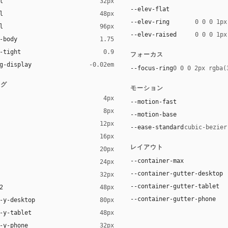
l
32px
--elev-flat
l
48px
--elev-ring
0 0 0 1px
l
96px
--elev-raised
0 0 0 1px
-body
1.75
-tight
0.9
フォーカス
g-display
-0.02em
--focus-ring
0 0 0 2px rgba(
ング
モーション
4px
--motion-fast
8px
--motion-base
12px
--ease-standard
cubic-bezier
16px
レイアウト
20px
--container-max
24px
--container-gutter-desktop
32px
--container-gutter-tablet
2
48px
--container-gutter-phone
-y-desktop
80px
-y-tablet
48px
-y-phone
32px