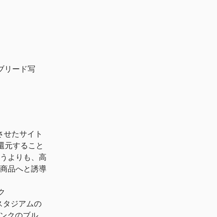
-serif
ルブリード写
させたサイト
還元すること
うよりも、高
商品へと誘導
ク
スタジアムの
リンクのブル