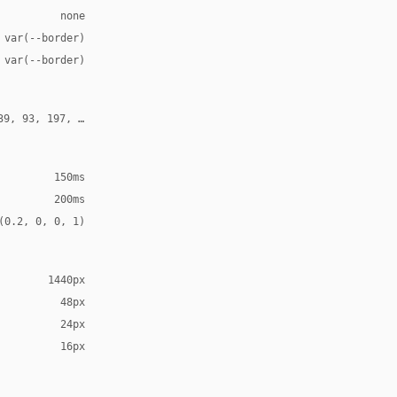
none
 var(--border)
 var(--border)
39, 93, 197, 1)
150ms
200ms
(0.2, 0, 0, 1)
1440px
48px
24px
16px