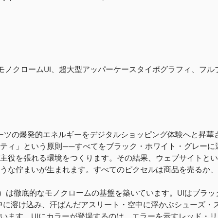
ium", "Helvetica Now Display", "Helvetica Neue", Helvetica, Arial, sans
", "Helvetica Neue", Helvetica, Arial, sans-serif
no", Menlo, Monaco, Consolas, monospace
ール。モノクロームUI、超大型アッパーケースタイポグラフィ、フ
、スポーツの爆発的エネルギーをデジタルショッピング体験へと昇華
ティ」という原則——すべてをブラック・ホワイト・グレーに
主役を張れる環境をつくります。その結果、ウェブサイトとい
うな佇まいが生まれます。すべてのピクセルは商品を売るか、
ステム）は徹底的なモノクロームの基盤を築いています。UIはブラッ
中に溶け込み、汗ばんだアスリート・空中に浮かぶシューズ・
います。UIにカラーが登場するのは、エラーを示すレッド・