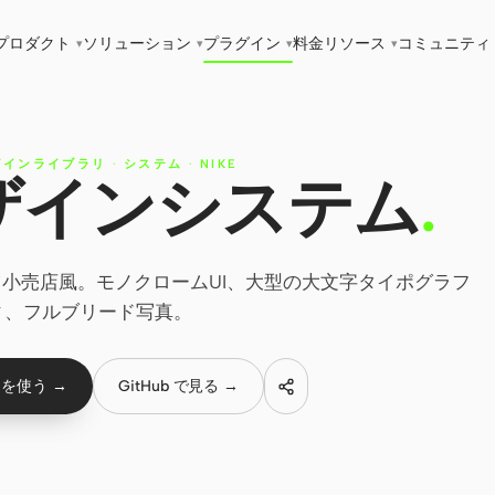
プロダクト
ソリューション
プラグイン
料金
リソース
コミュニティ
▾
▾
▾
▾
グインライブラリ
·
システム
·
NIKE
 デザインシステム
.
ポーツ小売店風。モノクロームUI、大型の大文字タイポグラフ
ィ、フルブリード写真。
を使う →
GitHub で見る →