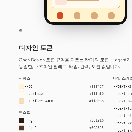
앱
디자인 토큰
Open Design 토큰 규약을 따르는 56개의 토큰 — age
동일한, 구조화된 팔레트, 타입, 간격, 모션 값입니다.
서피스
타입 스케
--bg
--text-xs
#fff4cf
--surface
--text-sm
#fffaf0
--surface-warm
--text-ba
#ffdca8
--text-lg
텍스트
--text-xl
--fg
#2a1810
--text-2x
--fg-2
#593625
--text-3x