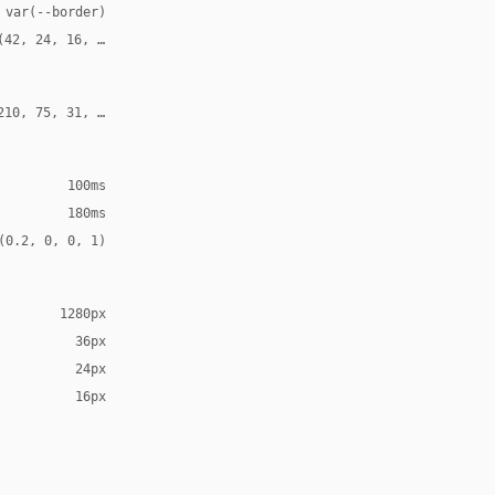
 var(--border)
(42, 24, 16, 0.26)
210, 75, 31, 0.28)
100ms
180ms
(0.2, 0, 0, 1)
1280px
36px
24px
16px