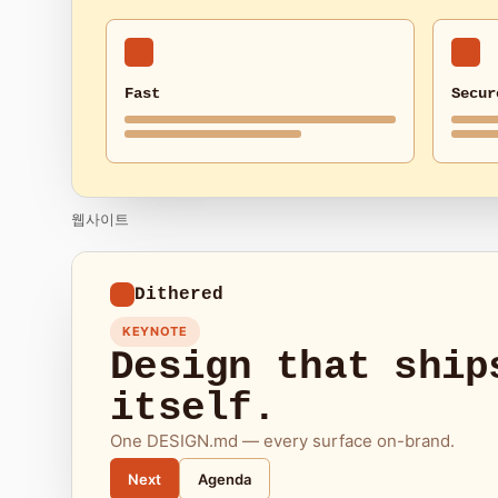
Fast
Secur
웹사이트
Dithered
KEYNOTE
Design that ship
itself.
One DESIGN.md — every surface on-brand.
Next
Agenda