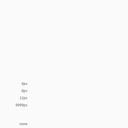
4px
8px
12px
9999px
none