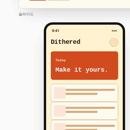
슬라이드
9:41
Dithered
Today
Make it yours.