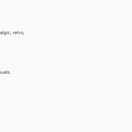
lgic, retro,
suals.