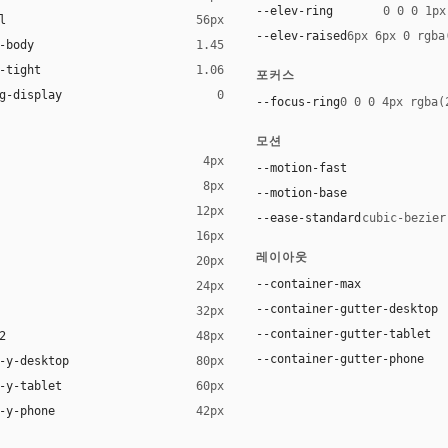
--elev-ring
0 0 0 1px
l
56px
--elev-raised
6px 6px 0 rgba
-body
1.45
-tight
1.06
포커스
g-display
0
--focus-ring
0 0 0 4px rgba(
모션
4px
--motion-fast
8px
--motion-base
12px
--ease-standard
cubic-bezier
16px
ck 8%)
레이아웃
20px
ack 14%)
--container-max
24px
--container-gutter-desktop
32px
--container-gutter-tablet
2
48px
--container-gutter-phone
-y-desktop
80px
-y-tablet
60px
-y-phone
42px