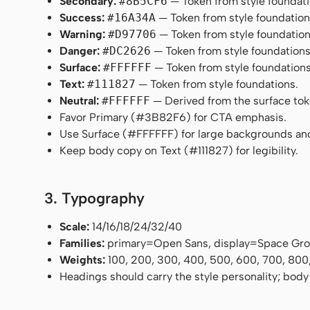
Secondary:
#8B5CF6
— Token from style foundati
Success:
#16A34A
— Token from style foundation
Warning:
#D97706
— Token from style foundation
Danger:
#DC2626
— Token from style foundations
Surface:
#FFFFFF
— Token from style foundations
Text:
#111827
— Token from style foundations.
Neutral:
#FFFFFF
— Derived from the surface token
Favor Primary (#3B82F6) for CTA emphasis.
Use Surface (#FFFFFF) for large backgrounds an
Keep body copy on Text (#111827) for legibility.
3. Typography
Scale:
14/16/18/24/32/40
Families:
primary=Open Sans, display=Space Gr
Weights:
100, 200, 300, 400, 500, 600, 700, 800
Headings should carry the style personality; body