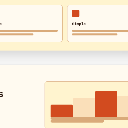
e
Simple
s