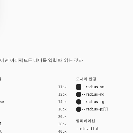
nt가 어떤 아티팩트든 테마를 입힐 때 읽는 것과
일
모서리 반경
--radius-sm
11px
--radius-md
12px
se
--radius-lg
14px
--radius-pill
16px
20px
엘리베이션
l
28px
--elev-flat
l
40px