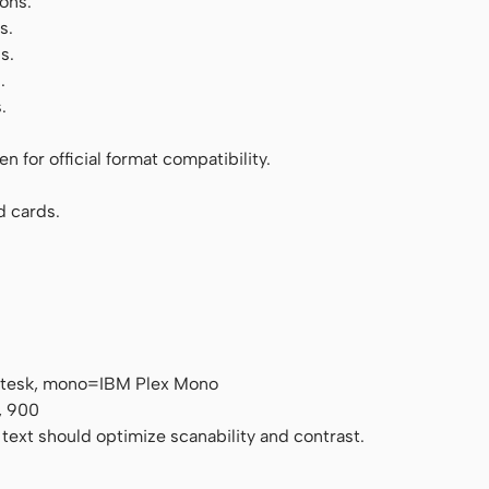
ons.
s.
s.
.
.
 for official format compatibility.
d cards.
otesk, mono=IBM Plex Mono
, 900
 text should optimize scanability and contrast.