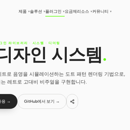
제품
솔루션
플러그인
요금제
리소스
커뮤니티
▾
▾
▾
▾
▾
그인 라이브러리
·
시스템
·
디더링
디자인 시스템
.
레트로 음영을 시뮬레이션하는 도트 패턴 렌더링 기법으로,
는 레트로 고대비 비주얼을 구현합니다.
사용 →
GitHub에서 보기 →