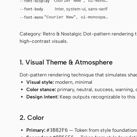
--font-display
"Courier New", ui-monospace, monosp
Inter, system-ui, sans-serif
--font-body
--font-mono
"Courier New", ui-monospace, monospace
Category: Retro & Nostalgic Dot-pattern rendering te
high-contrast visuals.
1. Visual Theme & Atmosphere
Dot-pattern rendering technique that simulates shades
Visual style:
modern, minimal
Color stance:
primary, neutral, success, warning,
Design intent:
Keep outputs recognizable to this s
2. Color
Primary:
#3B82F6
— Token from style foundation