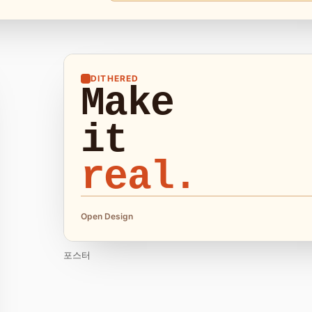
DITHERED
Make
it
real.
Open Design
포스터