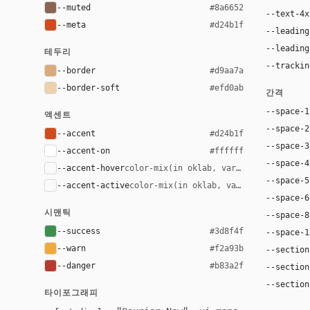
--muted
#8a6652
--text-4x
--meta
#d24b1f
--leading
--leading
테두리
--trackin
--border
#d9aa7a
--border-soft
#efd0ab
간격
--space-1
액센트
--space-2
--accent
#d24b1f
--space-3
--accent-on
#ffffff
--space-4
--accent-hover
color-mix(in oklab, var(--accent), bla
--space-5
--accent-active
color-mix(in oklab, var(--accent), bl
--space-6
시맨틱
--space-8
--success
#3d8f4f
--space-1
--warn
#f2a93b
--section
--danger
#b83a2f
--section
--section
타이포그래피