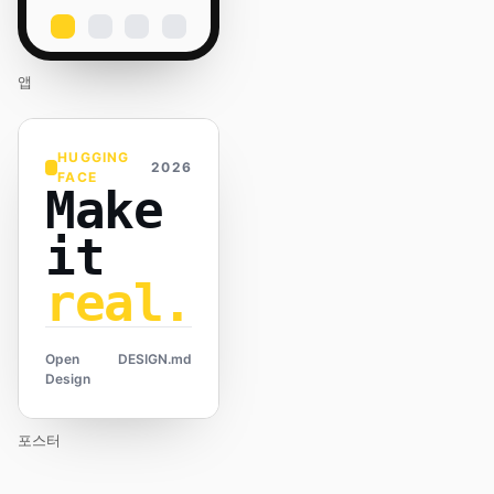
앱
HUGGING
2026
FACE
Make
it
real.
Open
DESIGN.md
Design
포스터