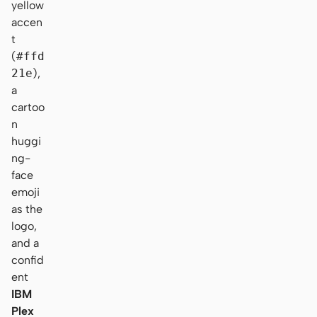
yellow
accen
t
(
#ffd
21e
),
a
cartoo
n
huggi
ng-
face
emoji
as the
logo,
and a
confid
ent
IBM
Plex