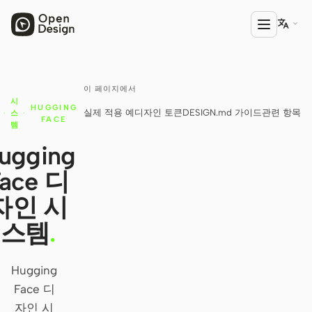

이 페이지에서
제품
시
HUGGING
실제 적용 예
디자인 토큰
DESIGN.md 가이드
관련 항목
·
스
·
Open Design
FACE
템
HTML Anything
ugging
Face 디
HTML Video
자인 시
Codex Slides
스템
.
Open Design Plugin
에이전트
Hugging
Codex
Face 디
자인 시
Cursor Agent