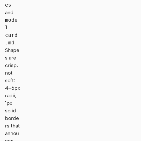
es
and
mode
l-
card
.md
.
Shape
s are
crisp,
not
soft:
4–6px
radii,
1px
solid
borde
rs that
annou
nce