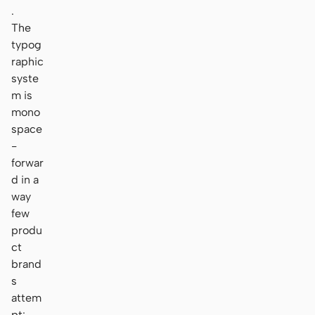
.
The
typog
raphic
syste
m is
mono
space
-
forwar
d in a
way
few
produ
ct
brand
s
attem
pt: