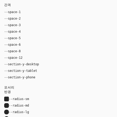
간격
--space-1
4px
--space-2
8px
--space-3
12px
--space-4
16px
--space-5
20px
--space-6
24px
--space-8
32px
--space-12
48px
--section-y-desktop
80px
--section-y-tablet
48px
--section-y-phone
32px
모서리
반경
--radius-sm
4px
--radius-md
6px
--radius-lg
8px