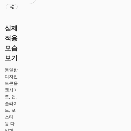
Antigravity
DeepSeek Reasonix
실제
Hermes
적용
Devin for Terminal
모습
Pi
보기
Kiro CLI
동일한
디자인
Kilo
토큰을
Mistral Vibe CLI
웹사이
트, 앱,
Qoder CLI
슬라이
드, 포
스터
등 다
활용 사례
양한