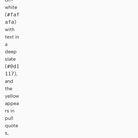
white
(
#faf
afa
)
with
text in
a
deep
slate
(
#0d1
117
),
and
the
yellow
appea
rs in
pull
quote
s,