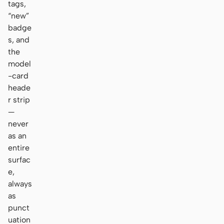
tags,
“new”
badge
s, and
the
model
-card
heade
r strip
—
never
as an
entire
surfac
e,
always
as
punct
uation