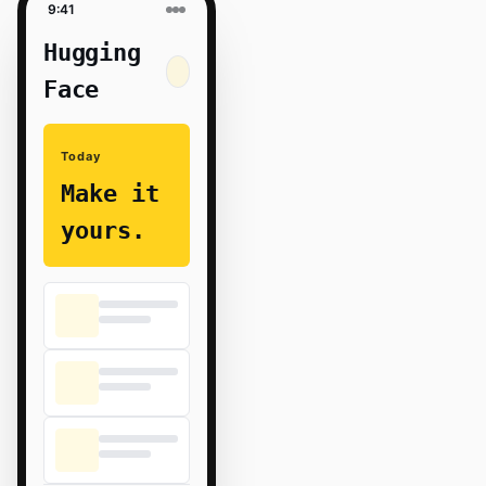
9:41
Hugging
Face
Today
Make it
yours.