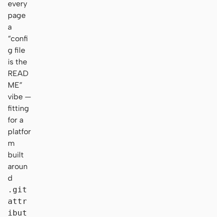
every
page
a
“confi
g file
is the
READ
ME”
vibe —
fitting
for a
platfor
m
built
aroun
d
.git
attr
ibut