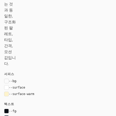
는 것
과 동
일한,
구조화
된 팔
레트,
타입,
간격,
모션
값입니
다.
서피스
--bg
#fafafa
--surface
#ffffff
--surface-warm
#fff4cc
텍스트
--fg
#0d1117