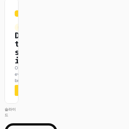
01
Hugging
/
Face
12
KEYNOTE
Design
that
ships
itself.
One DESIGN.md —
every surface on-
brand.
Next
Agenda
슬라이
드