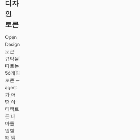
디자
인
토큰
Open
Design
토큰
규약을
따르는
56개의
토큰 —
agent
가 어
떤 아
티팩트
든 테
마를
입힐
때 읽