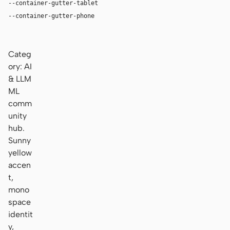
--container-gutter-tablet
16px
--container-gutter-phone
12px
Categ
ory: AI
& LLM
ML
comm
unity
hub.
Sunny
yellow
accen
t,
mono
space
identit
y,