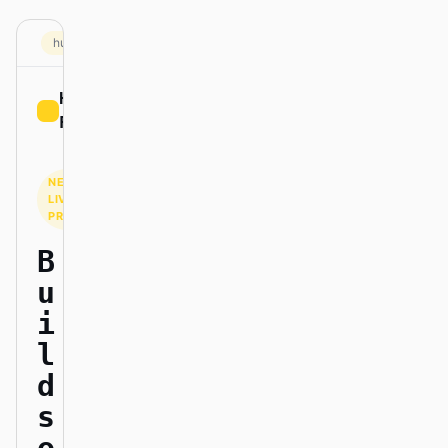
스크린샷을 코드로
HTML to PPT
huggingface.com
Hugging
Sign up
템플릿
스킬
Face
시스템
NEW ·
LIVE
PREVIEW
B
u
블로그
고객 사례
i
l
튜토리얼
비교
d
다운로드
s
o