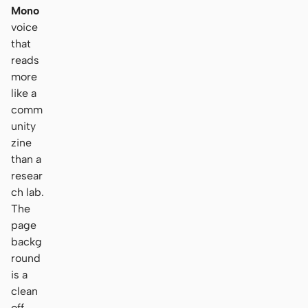
Mono
voice
that
reads
more
like a
comm
unity
zine
than a
resear
ch lab.
The
page
backg
round
is a
clean
off-