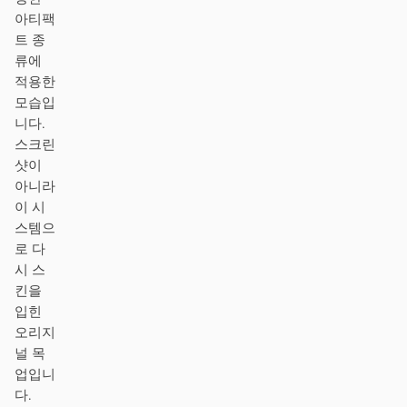
아티팩
프로토타입
대시보드
트 종
류에
슬라이드
이미지
적용한
영상
디자인 시스템
모습입
니다.
역할
스크린
솔로 빌더
디자이너
샷이
아니라
엔지니어링
프로덕트 매니저
이 시
스템으
마케팅
로 다
시 스
도구
킨을
AI 와이어프레임 생성기
AI UI 생성기
입힌
오리지
AI 프로토타입 생성기
AI 랜딩 페이지 생성기
널 목
업입니
디자인에서 코드로
Figma에서 코드로
다.