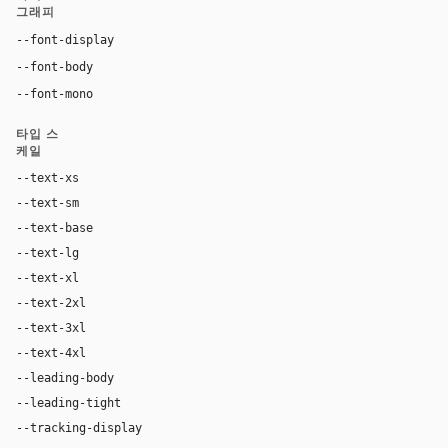
그래피
"IBM Plex Mono", ui-monospace, SFMono-Reg
--font-display
"Source Sans Pro", Inter, system-ui, -apple-system, san
--font-body
"IBM Plex Mono", ui-monospace, SFMono-Regula
--font-mono
타입 스
케일
--text-xs
12px
--text-sm
13px
--text-base
15px
--text-lg
18px
--text-xl
24px
--text-2xl
32px
--text-3xl
40px
--text-4xl
48px
--leading-body
1.55
--leading-tight
1.1
--tracking-display
-0.01em