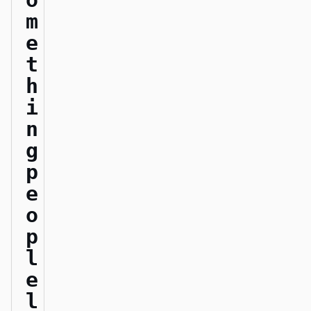
m
기여자
앰배서더
e
t
모더레이터
Events
h
Discord
Discussions
i
n
X
g
p
e
o
p
l
e
l