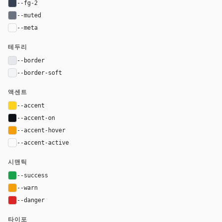
--fg-2
#374151
--muted
#6b7280
--meta
var(--muted)
테두리
--border
#e5e7eb
--border-soft
#f3f4f6
액센트
--accent
#ffd21e
--accent-on
#0d1117
--accent-hover
#f59e0b
--accent-active
color-mix(in oklab, var(--accent), black 20%
시맨틱
--success
#16a34a
--warn
#f59e0b
--danger
#dc2626
타이포