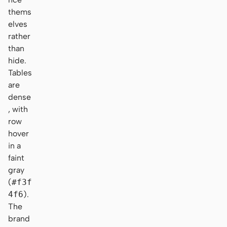
thems
elves
rather
than
hide.
Tables
are
dense
, with
row
hover
in a
faint
gray
(
#f3f
4f6
).
The
brand