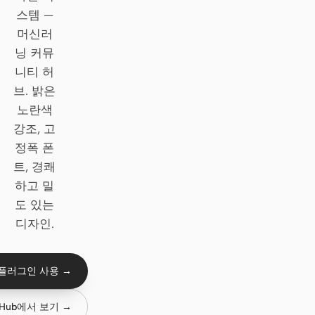
스템 —
Claude Code
머신러
닝 커뮤
OpenCode
니티 허
Gemini CLI
브. 밝은
노란색
GitHub Copilot CLI
강조, 고
Qwen Code
정폭 폰
트, 경쾌
Grok Build
하고 밀
도 있는
Kimi CLI
디자인.
DeepSeek TUI
Trae CLI
 플러그인 사용 →
Aider
tHub에서 보기 →