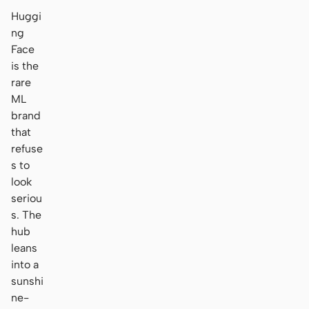
Huggi
ng
Face
is the
rare
ML
brand
that
refuse
s to
look
seriou
s. The
hub
leans
into a
sunshi
ne-