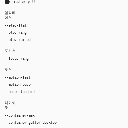
--radius-pill
9999px
엘리베
이션
--elev-flat
none
--elev-ring
0 0 0 1px var(--border)
--elev-raised
0 2px 8px color-mix(in oklab, var(--fg), transpa
포커스
--focus-ring
0 0 0 3px rgba(13, 17, 23, 0.1)
모션
--motion-fast
120ms
--motion-base
200ms
--ease-standard
cubic-bezier(0.2, 0, 0, 1)
레이아
웃
--container-max
1280px
--container-gutter-desktop
24px