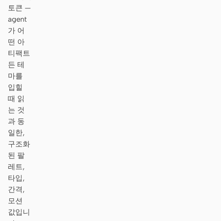
토큰 —
agent
가 어
떤 아
티팩트
든 테
마를
입힐
때 읽
는 것
과 동
일한,
구조화
된 팔
레트,
타입,
간격,
모션
값입니