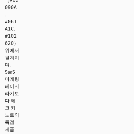
（
#02
090A
、
#061
A1C
、
#102
620
）
위에서
펼쳐지
며,
SaaS
마케팅
페이지
라기보
다 테
크 키
노트의
독점
제품