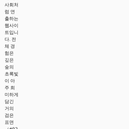
사회처
럼 연
출하는
웹사이
트입니
다. 전
체 경
험은
깊은
숲의
초록빛
이 아
주 희
미하게
담긴
거의
검은
표면