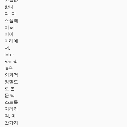
차별화
합니
다. 디
스플레
이 레
이어
아래에
서,
Inter
Variab
le은
외과적
정밀도
로 본
문 텍
스트를
처리하
며, 마
찬가지