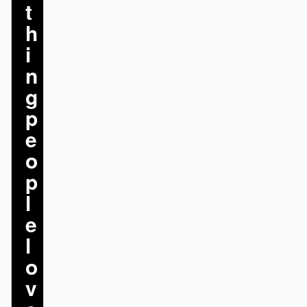
t
h
기여자
앰배서더
i
모더레이터
Events
n
g
Discord
Discussions
p
X
e
o
p
l
e
l
o
v