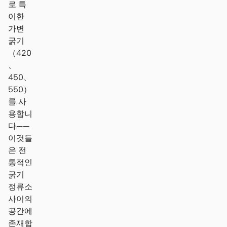
로 특
이한
가변
굵기
（420
、
450、
550）
를 사
용합니
다——
이것들
은 전
통적인
굵기
정류소
사이의
공간에
존재합