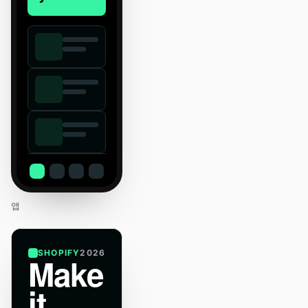
앱
SHOPIFY
2026
Make
it