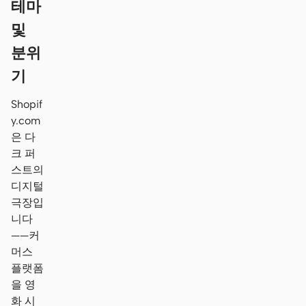
테마
및
분위
기
Shopif
y.com
은 다
크 퍼
스트의
디지털
극장입
니다
——커
머스
플랫폼
을 영
화 시