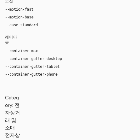
모션
--motion-fast
150ms
--motion-base
200ms
--ease-standard
ease
레이아
웃
--container-max
1280px
--container-gutter-desktop
64px
--container-gutter-tablet
32px
--container-gutter-phone
16px
Categ
ory: 전
자상거
래 및
소매
전자상