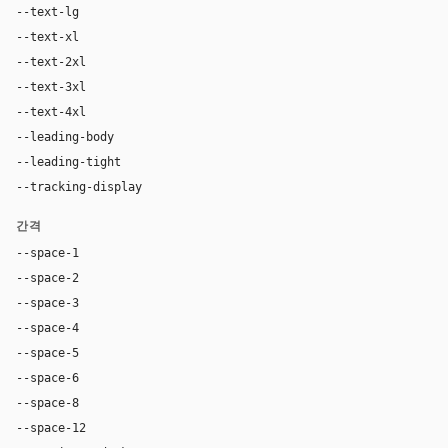
--text-lg
20px
--text-xl
32px
--text-2xl
48px
--text-3xl
70px
--text-4xl
96px
--leading-body
1.56
--leading-tight
1.00
--tracking-display
0em
간격
--space-1
4px
--space-2
8px
--space-3
12px
--space-4
16px
--space-5
24px
--space-6
28px
--space-8
36px
--space-12
64px