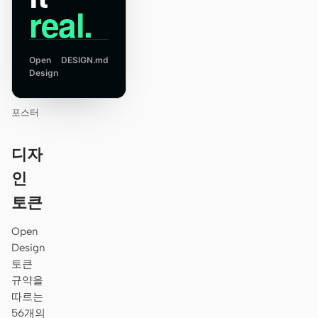
real.
Open
DESIGN.md
Design
포스터
디자
인
토큰
Open
Design
토큰
규약을
따르는
56개의