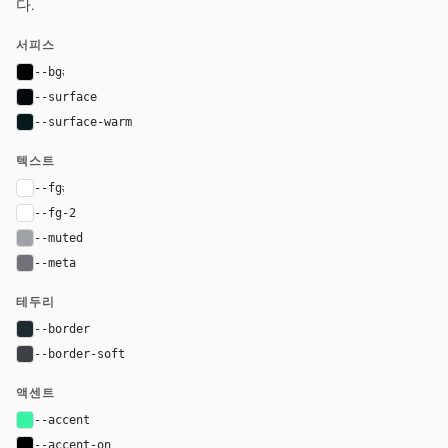
다.
서피스
--bg
#000000
--surface
#02090a
--surface-warm
#061a1c
텍스트
--fg
#ffffff
--fg-2
#ffffff
--muted
#a1a1aa
--meta
#71717a
테두리
--border
#1e2c31
--border-soft
#3f3f46
액센트
--accent
#36f4a4
--accent-on
#000000