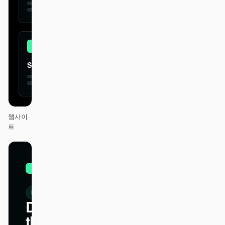
Simple
웹사이
트
01
Shopify
/
12
KEYNOTE
Design
that ships