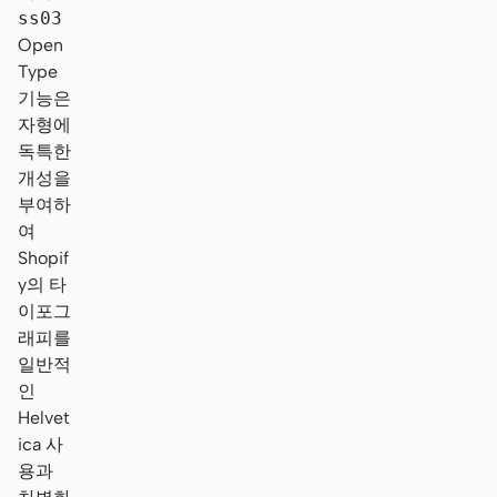
ss03
Open
Type
기능은
자형에
독특한
개성을
부여하
여
Shopif
y의 타
이포그
래피를
일반적
인
Helvet
ica 사
용과