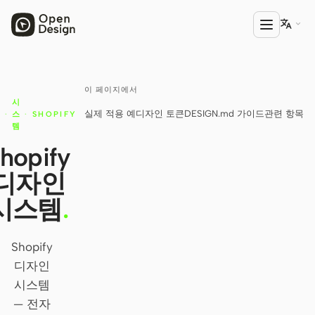

이 페이지에서
러
제품
인
시
실제 적용 예
디자인 토큰
DESIGN.md 가이드
관련 항목
이
·
스
·
SHOPIFY
Open Design
러
템
HTML Anything
hopify
디자인
HTML Video
시스템
.
Codex Slides
Open Design Plugin
Shopify
에이전트
디자인
Codex
시스템
— 전자
Cursor Agent