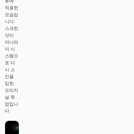
류에
프로토타입
대시보드
적용한
모습입
슬라이드
이미지
니다.
스크린
영상
디자인 시스템
샷이
아니라
역할
이 시
솔로 빌더
디자이너
스템으
로 다
엔지니어링
프로덕트 매니저
시 스
킨을
마케팅
입힌
오리지
도구
널 목
AI 와이어프레임 생성기
AI UI 생성기
업입니
다.
AI 프로토타입 생성기
AI 랜딩 페이지 생성기
디자인에서 코드로
Figma에서 코드로
shopify.com