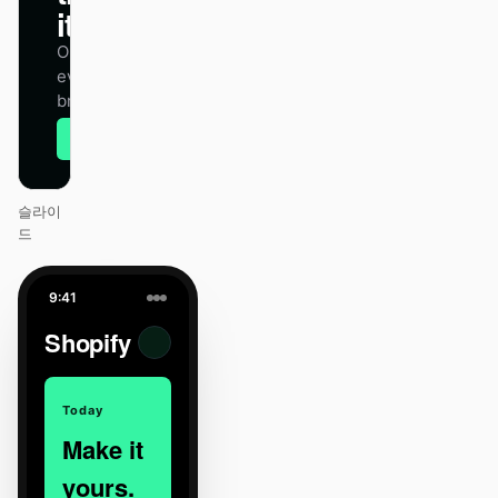
itself.
One DESIGN.md —
every surface on-
brand.
Next
Agenda
슬라이
드
9:41
Shopify
Today
Make it
yours.