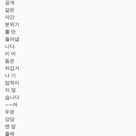
공개
같은
야간
분위기
를 만
들어냅
니다.
이 어
둠은
차갑거
나 기
업적이
지 않
습니다
——어
두운
강당
맨 앞
줄에