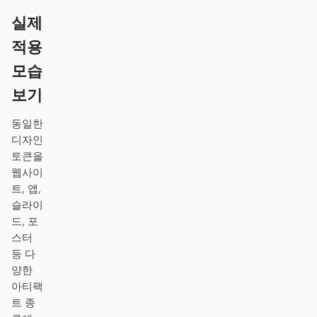
Antigravity
실제
DeepSeek Reasonix
적용
Hermes
모습
보기
Devin for Terminal
동일한
Pi
디자인
토큰을
Kiro CLI
웹사이
Kilo
트, 앱,
슬라이
Mistral Vibe CLI
드, 포
스터
Qoder CLI
등 다
양한
아티팩
트 종
활용 사례