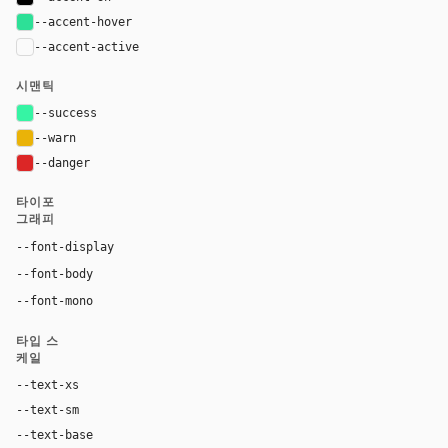
--accent-hover
#2de097
--accent-active
color-mix(in oklab, var(--accent), black 14%
시맨틱
--success
#36f4a4
--warn
#eab308
--danger
#dc2626
타이포
그래피
"NeueHaasGrotesk", "Helvetica Neue", Helvetica, Aria
--font-display
"Inter Variable", "Inter", "Helvetica Neue", Helvetica, Ari
--font-body
ui-monospace, SFMono-Regular, Menlo, Monaco,
--font-mono
타입 스
케일
--text-xs
12px
--text-sm
14px
--text-base
18px