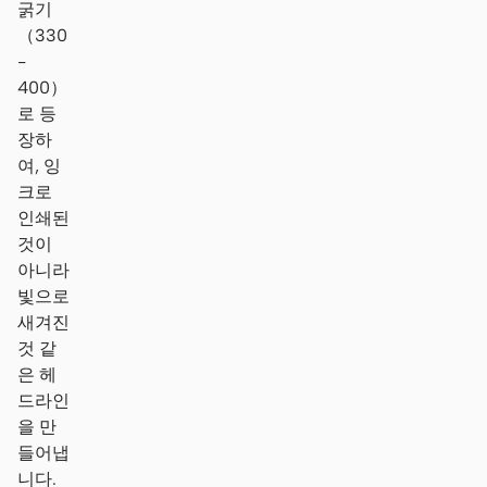
굵기
（330
-
400）
로 등
장하
여, 잉
크로
인쇄된
것이
아니라
빛으로
새겨진
것 같
은 헤
드라인
을 만
들어냅
니다.