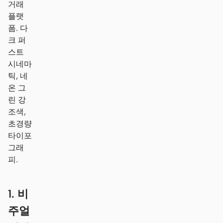
거래
플랫
폼. 다
크 퍼
스트
시네마
틱, 네
온 그
린 강
조색,
초경량
타이포
그래
피.
1. 비
주얼