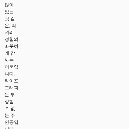
앉아
있는
것 같
은, 럭
셔리
경험의
따뜻하
게 감
싸는
어둠입
니다.
타이포
그래피
는 부
정할
수 없
는 주
인공입