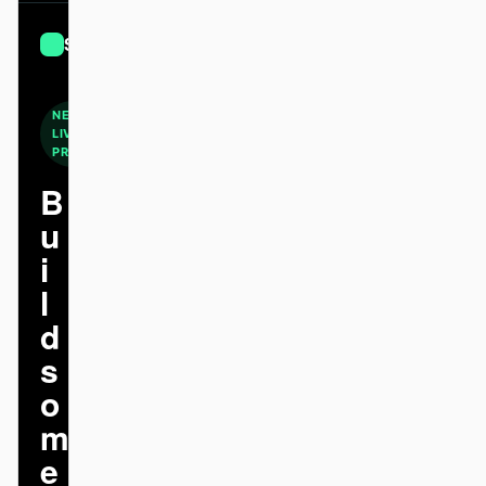
스크린샷을 코드로
HTML to PPT
Shopify
Sign up
NEW ·
템플릿
스킬
LIVE
PREVIEW
시스템
B
u
i
l
d
블로그
고객 사례
s
튜토리얼
비교
o
m
다운로드
e