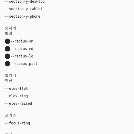
--section-y-desktop
96px
--section-y-tablet
64px
--section-y-phone
40px
모서리
반경
--radius-sm
9999px
--radius-md
8px
--radius-lg
12px
--radius-pill
9999px
엘리베
이션
--elev-flat
none
--elev-ring
0 0 0 1px var(--border)
--elev-raised
rgba(0, 0, 0, 0.1) 0px 0px 0px 1px, rgba(0, 0, 0
포커스
--focus-ring
0 0 0 2px #36f4a4