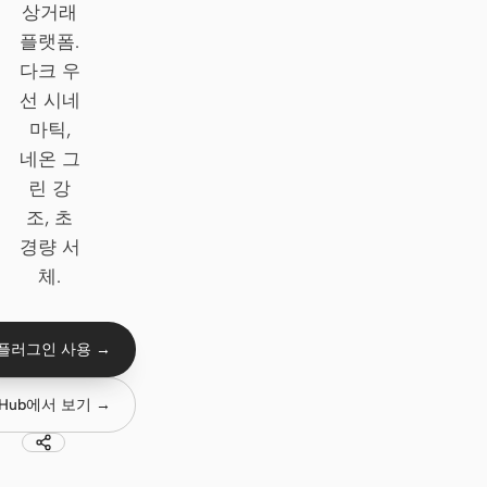
상거래
플랫폼.
Claude Code
다크 우
OpenCode
선 시네
마틱,
Gemini CLI
네온 그
GitHub Copilot CLI
린 강
조, 초
Qwen Code
경량 서
Grok Build
체.
Kimi CLI
 플러그인 사용 →
DeepSeek TUI
tHub에서 보기 →
Trae CLI
Aider