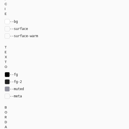
C
I
E
--bg
#ffffff
--surface
#fafafa
--surface-warm
var(--surface)
T
E
X
T
O
--fg
#000000
--fg-2
#212121
--muted
#93939f
--meta
var(--muted)
B
O
R
D
A