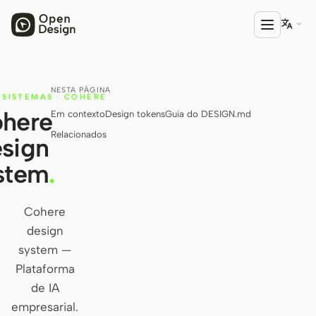

NESTA PÁGINA
PRODUTO
SISTEMAS
·
COHERE
here
Em contexto
Design tokens
Guia do DESIGN.md
Open Design
Relacionados
sign
HTML Anything
stem
.
HTML Video
Codex Slides
Cohere
design
Open Design Plugin
system —
AGENTE
Plataforma
Codex
de IA
empresarial.
Cursor Agent