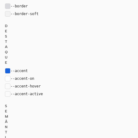
--border
#d9d9dd
--border-soft
#f2f2f2
D
E
S
T
A
Q
U
E
--accent
#1863dc
--accent-on
#ffffff
--accent-hover
color-mix(in oklab, var(--accent), black 8%)
--accent-active
color-mix(in oklab, var(--accent), black 16%
S
E
M
Â
N
T
I