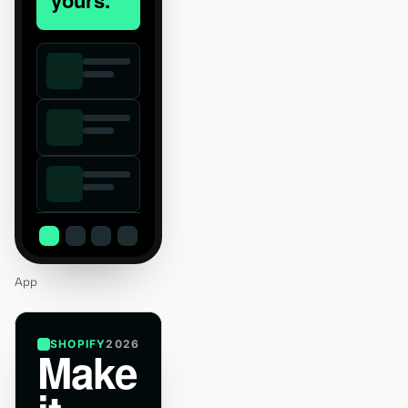
yours.
App
SHOPIFY
2026
Make