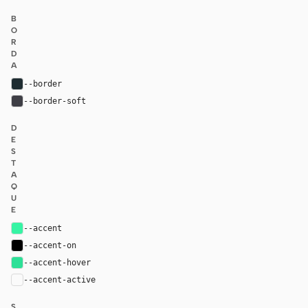
B
O
R
D
A
--border
#1e2c31
--border-soft
#3f3f46
D
E
S
T
A
Q
U
E
--accent
#36f4a4
--accent-on
#000000
--accent-hover
#2de097
--accent-active
color-mix(in oklab, var(--accent), black 14%
S