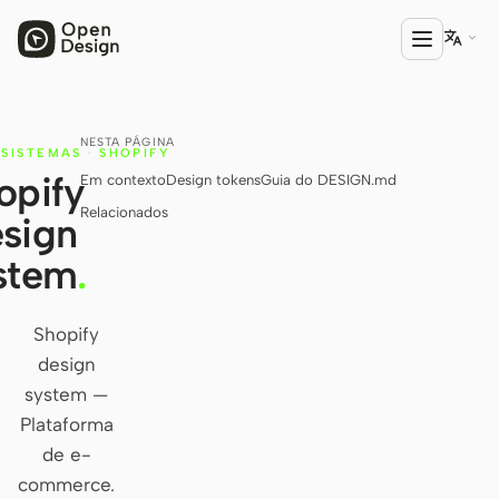

NESTA PÁGINA
PRODUTO
SISTEMAS
·
SHOPIFY
opify
Em contexto
Design tokens
Guia do DESIGN.md
Open Design
Relacionados
sign
HTML Anything
stem
.
HTML Video
Codex Slides
Shopify
design
Open Design Plugin
system —
AGENTE
Plataforma
Codex
de e-
commerce.
Cursor Agent