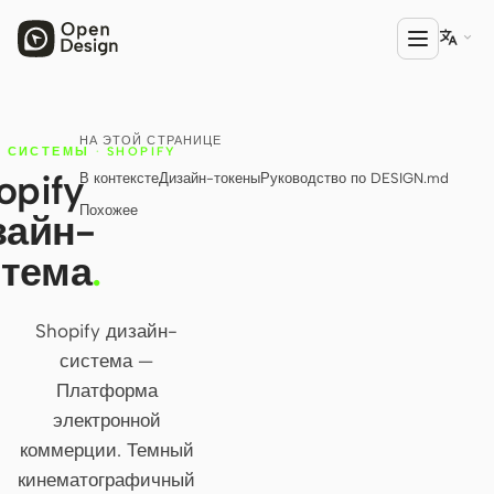

НА ЭТОЙ СТРАНИЦЕ
ПРОДУКТ
·
СИСТЕМЫ
·
SHOPIFY
opify
В контексте
Дизайн-токены
Руководство по DESIGN.md
Open Design
Похожее
зайн-
HTML Anything
стема
.
HTML Video
Codex Slides
Shopify дизайн-
система —
Open Design Plugin
Платформа
АГЕНТЫ
электронной
Codex
коммерции. Темный
кинематографичный
Cursor Agent