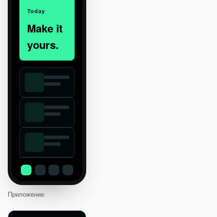
Today
Make it
yours.
Приложение