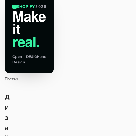
SHOPIFY
2026
Make
it
real.
Open
DESIGN.md
Design
Постер
Д
и
з
а