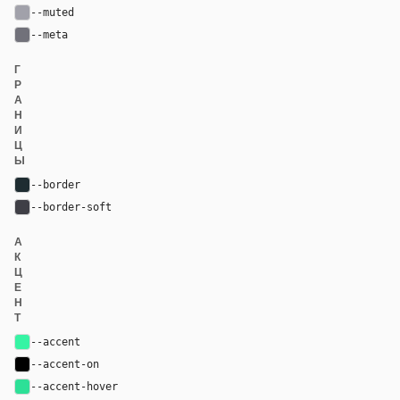
--muted
#a1a1aa
--meta
#71717a
Г
Р
А
Н
И
Ц
Ы
--border
#1e2c31
--border-soft
#3f3f46
А
К
Ц
Е
Н
Т
--accent
#36f4a4
--accent-on
#000000
--accent-hover
#2de097