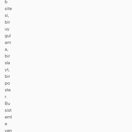
b
site
Ekran görüntüsünden
HTML to PPT
si,
koda
bir
uy
gul
am
Şablonlar
Skill
a,
bir
Sistemler
sla
yt,
bir
po
ste
r.
Bu
Blog
Müşteri Hikayeleri
sist
eml
Eğitimler
Karşılaştır
e
İndir
yen