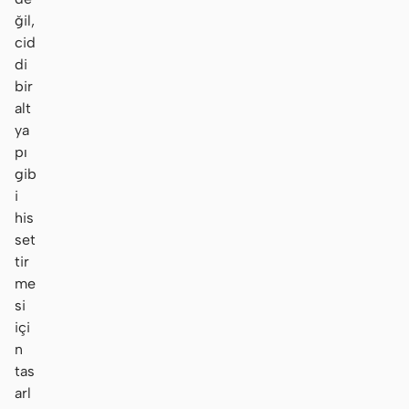
ğil,
cid
di
bir
alt
ya
pı
gib
i
his
set
tir
me
si
içi
n
tas
arl