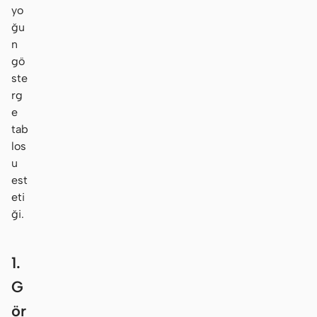
yo
ğu
n
gö
ste
rg
e
tab
los
u
est
eti
ği.
1.
G
ör