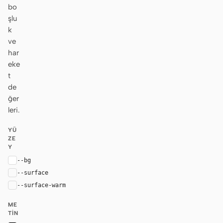
bo
şlu
k
ve
har
eke
t
de
ğer
leri.
YÜ
ZE
Y
--bg
#ffffff
--surface
#fafafa
--surface-warm
var(--surface)
ME
TIN