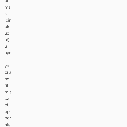
dır
ma
k
için
ok
ud
uğ
u
ayn
ı
ya
pıla
ndı
rıl
mış
pal
et,
tip
ogr
afi,