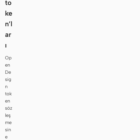
to
ke
n’l
ar
ı
Op
en
De
sig
n
tok
en
söz
leş
me
sin
e