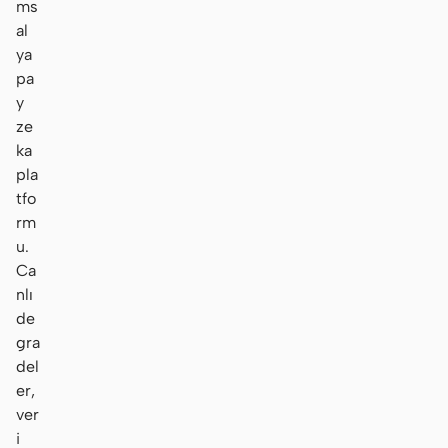
ms
al
ya
pa
y
ze
ka
pla
tfo
rm
u.
Ca
nlı
de
gra
del
er,
ver
i