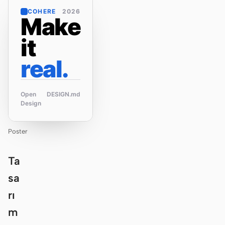
COHERE
2026
Make
it
real.
Open
DESIGN.md
Design
Poster
Ta
sa
rı
m