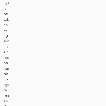
uya
n
56
tok
en
—
ag
ent
’ını
zın
her
ha
ngi
bir
çık
tıyı
te
mal
an