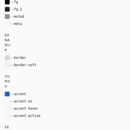
--fg
#000000
--fg-2
#212121
--muted
#93939f
--meta
var(--muted)
KE
NA
RLI
K
--border
#d9d9dd
--border-soft
#f2f2f2
VU
RG
U
--accent
#1863dc
--accent-on
#ffffff
--accent-hover
color-mix(in oklab, var(--accent), black 8%)
--accent-active
color-mix(in oklab, var(--accent), black 16%
SE