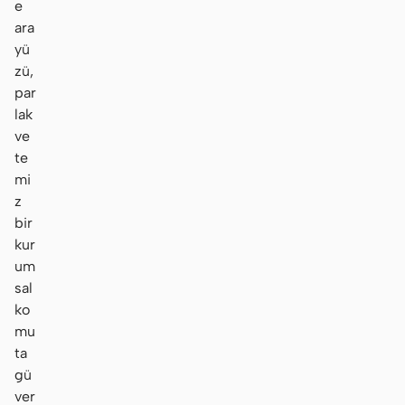
e
ara
yü
zü,
par
lak
ve
te
mi
z
bir
kur
um
sal
ko
mu
ta
gü
ver