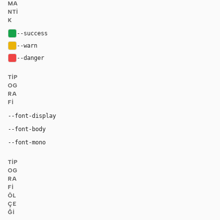
MA
NTI
K
--success
#16a34a
--warn
#eab308
--danger
#ef4444
TIP
OG
RA
FI
"CohereText", "Space Grotesk", Inter, ui-sans-serif, 
--font-display
"Unica77 Cohere Web", Inter, Arial, ui-sans-serif, sans-s
--font-body
"CohereMono", "JetBrains Mono", ui-monospace
--font-mono
TIP
OG
RA
FI
ÖL
ÇE
ĞI