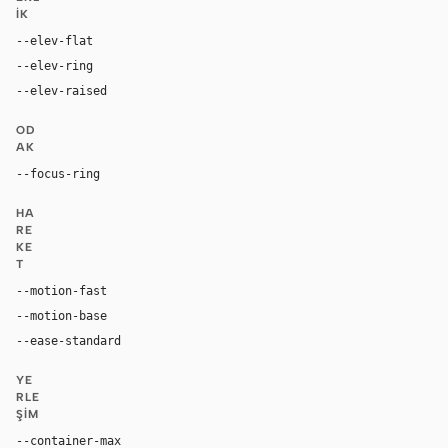
IK
--elev-flat
none
--elev-ring
0 0 0 1px var(--border-soft)
--elev-raised
0 4px 16px rgba(0, 0, 0, 0.06)
OD
AK
--focus-ring
0 0 0 2px var(--accent)
HA
RE
KE
T
--motion-fast
150ms
--motion-base
200ms
--ease-standard
cubic-bezier(0.2, 0, 0, 1)
YE
RLE
ŞIM
--container-max
1440px