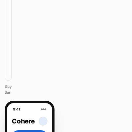
12
KEYNOTE
Design
that ships
itself.
One DESIGN.md —
every surface on-
brand.
Next
Agenda
Slay
tlar
9:41
Cohere