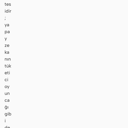
tes
idir
;
ya
pa
y
ze
ka
nın
tük
eti
ci
oy
un
ca
ğı
gib
i
de