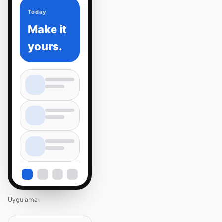
Today
Make it
yours.
Uygulama