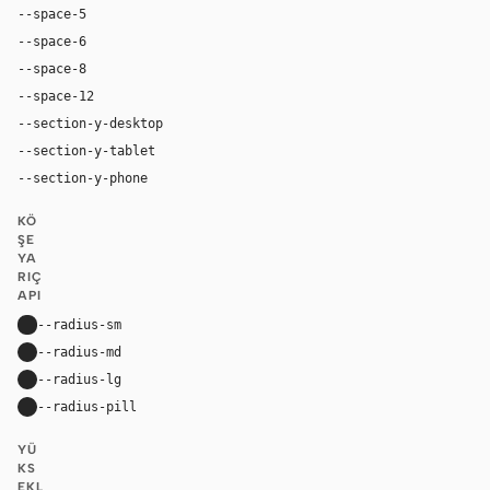
--space-5
20px
--space-6
24px
--space-8
32px
--space-12
48px
--section-y-desktop
60px
--section-y-tablet
48px
--section-y-phone
32px
KÖ
ŞE
YA
RIÇ
API
--radius-sm
8px
--radius-md
22px
--radius-lg
22px
--radius-pill
9999px
YÜ
KS
EKL