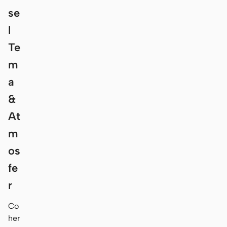
se
l
Te
m
a
&
At
m
os
fe
r
Co
her