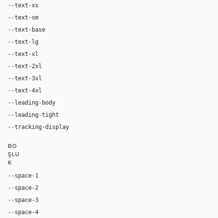
--text-xs
12px
--text-sm
14px
--text-base
16px
--text-lg
18px
--text-xl
24px
--text-2xl
32px
--text-3xl
60px
--text-4xl
72px
--leading-body
1.5
--leading-tight
1.0
--tracking-display
-0.02em
BO
ŞLU
K
--space-1
4px
--space-2
8px
--space-3
12px
--space-4
16px