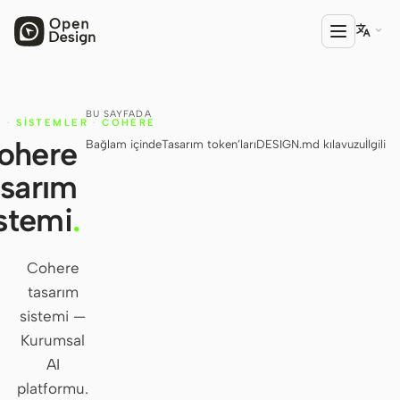

BU SAYFADA
ÜRÜN
·
SISTEMLER
·
COHERE
ohere
Bağlam içinde
Tasarım token’ları
DESIGN.md kılavuzu
İlgili
Open Design
asarım
HTML Anything
stemi
.
HTML Video
Codex Slides
Cohere
tasarım
Open Design Plugin
sistemi —
AGENT
Kurumsal
Codex
AI
platformu.
Cursor Agent