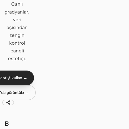
Canlı
Claude Code
gradyanlar,
veri
OpenCode
açısından
zengin
Gemini CLI
kontrol
GitHub Copilot CLI
paneli
estetiği.
Qwen Code
Grok Build
entiyi kullan →
Kimi CLI
’da görüntüle →
DeepSeek TUI
Trae CLI
Aider
B