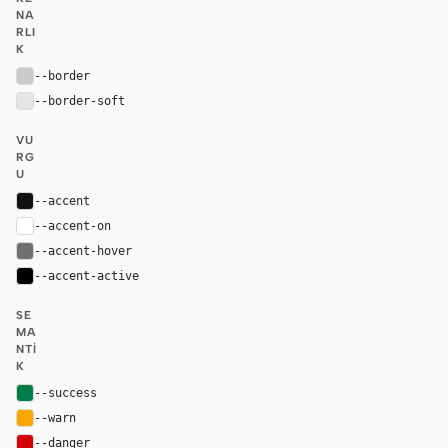
NA
RLI
K
--border
#cacacb
--border-soft
#e5e5e5
VU
RG
U
--accent
#111111
--accent-on
#ffffff
--accent-hover
#707072
--accent-active
#000000
SE
MA
NTI
K
--success
#007d48
--warn
#fca600
--danger
#d30005