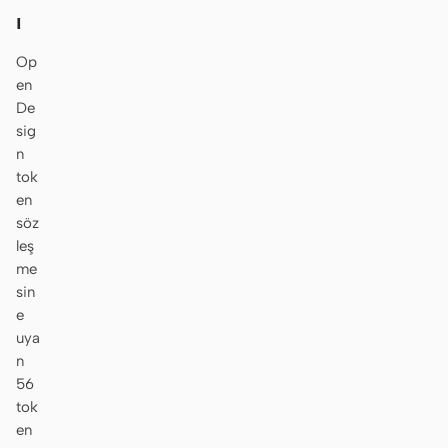
ı
Op
en
De
sig
n
tok
en
söz
leş
me
sin
e
uya
n
56
tok
en