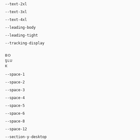
--text-2xl
32px
--text-3xl
48px
--text-4xl
96px
--leading-body
1.75
--leading-tight
0.9
--tracking-display
-0.02em
BO
ŞLU
K
--space-1
4px
--space-2
8px
--space-3
12px
--space-4
16px
--space-5
20px
--space-6
24px
--space-8
32px
--space-12
48px
--section-y-desktop
80px