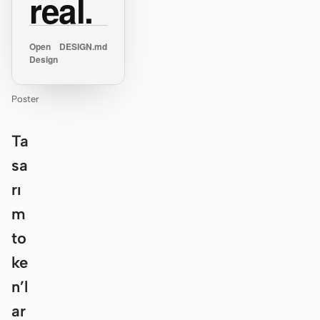
real.
Open
DESIGN.md
Design
Poster
Ta
sa
rı
m
to
ke
n’l
ar