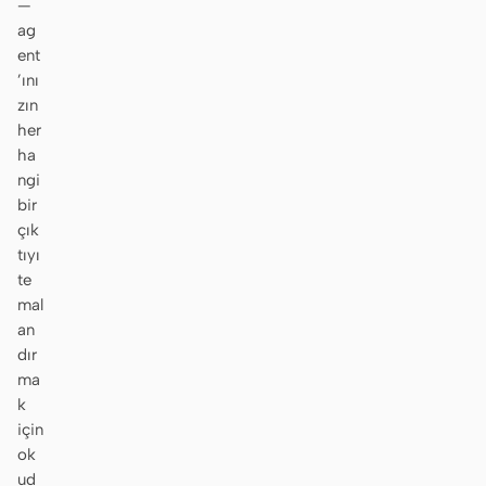
—
ag
ent
’ını
zın
her
ha
ngi
bir
çık
tıyı
te
mal
an
dır
ma
k
için
ok
ud