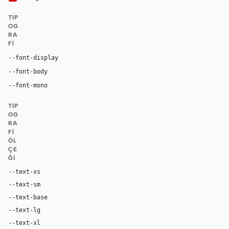
TIP
OG
RA
FI
"Nike Futura ND", "Helvetica Now Display Medium", "He
--font-display
"Helvetica Now Text Medium", "Helvetica Now Text", "Helv
--font-body
ui-monospace, "SF Mono", "JetBrains Mono", M
--font-mono
TIP
OG
RA
FI
ÖL
ÇE
ĞI
--text-xs
12px
--text-sm
14px
--text-base
16px
--text-lg
20px
--text-xl
24px