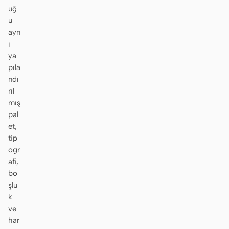
uğ
u
ayn
ı
ya
pıla
ndı
rıl
mış
pal
et,
tip
ogr
afi,
bo
şlu
k
ve
har