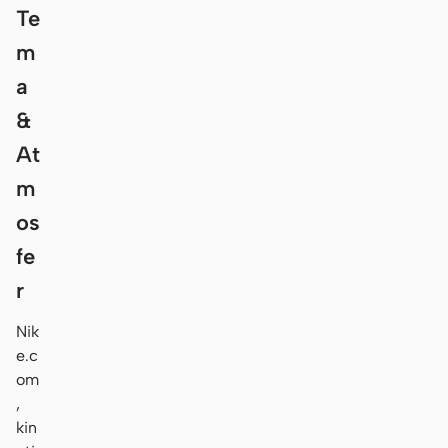
Te
m
a
&
At
m
os
fe
r
Nik
e.c
om
,
kin