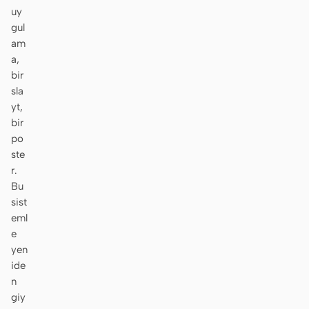
uy
Ekran görüntüsünden
HTML to PPT
gul
koda
am
a,
bir
sla
yt,
Şablonlar
Skill
bir
po
Sistemler
ste
r.
Bu
sist
eml
e
Blog
Müşteri Hikayeleri
yen
ide
Eğitimler
Karşılaştır
n
giy
İndir