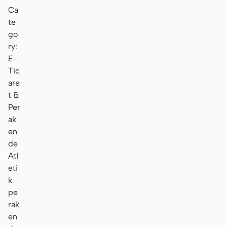
Ca
te
go
ry:
E-
Tic
are
t &
Per
ak
en
de
Atl
eti
k
pe
rak
en