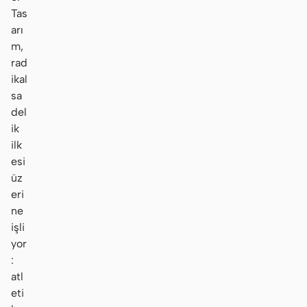
Tas
arı
m,
rad
ikal
sa
del
ik
ilk
esi
üz
eri
ne
işli
yor
:
atl
eti