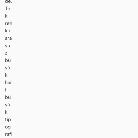
de.
Te
k
ren
kli
ara
yü
z,
bü
yü
k
har
f
bü
yü
k
tip
og
rafi