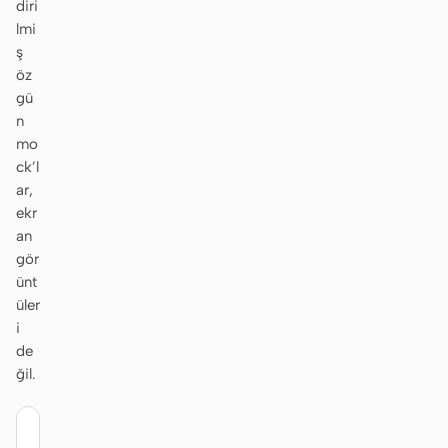
diri
lmi
ş
öz
Katkıda bulunanlar
Elçiler
gü
n
Moderatörler
Events
mo
ck’l
Discord
Discussions
ar,
ekr
X
an
gör
ünt
üler
i
de
ğil.
nike.com