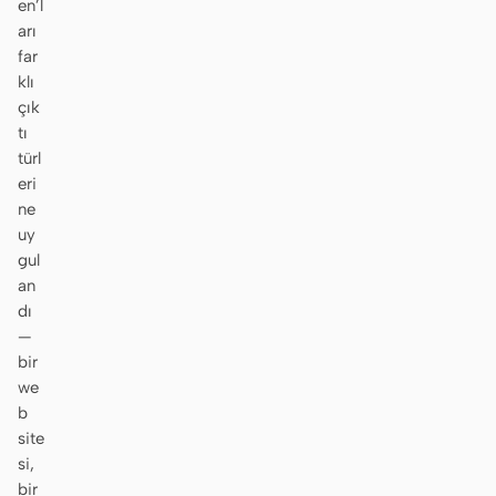
en’l
Prototip
Pano
arı
far
Slaytlar
Görsel
klı
çık
Video
Tasarım Sistemi
tı
türl
ROLLER
eri
Tek Kişilik Geliştirici
Tasarımcı
ne
uy
Mühendislik
Ürün Yöneticileri
gul
an
Pazarlama
dı
ARAÇLAR
—
bir
AI tel kafes oluşturucu
AI UI oluşturucu
we
b
AI prototip oluşturucu
AI açılış sayfası
site
oluşturucu
si,
Tasarımdan koda
Figma’dan koda
bir