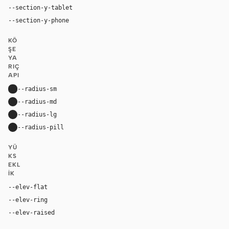
--section-y-tablet
48px
--section-y-phone
32px
KÖ
ŞE
YA
RIÇ
API
--radius-sm
8px
--radius-md
20px
--radius-lg
24px
--radius-pill
30px
YÜ
KS
EKL
IK
--elev-flat
none
--elev-ring
0 0 0 1px var(--border)
--elev-raised
0 0 0 1px var(--border)