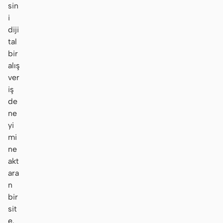
sin
i
diji
tal
bir
alış
ver
iş
de
ne
yi
mi
ne
akt
ara
n
bir
sit
e.