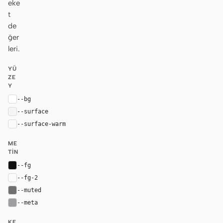
eke
t
de
ğer
leri.
YÜ
ZE
Y
--bg
#ffffff
--surface
#f5f5f5
--surface-warm
#fafafa
ME
TIN
--fg
#111111
--fg-2
var(--fg)
--muted
#707072
--meta
#9e9ea0
KE