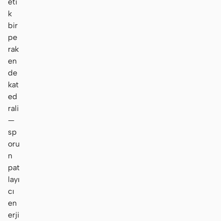
eti
k
bir
pe
rak
en
de
kat
ed
rali
—
sp
oru
n
pat
layı
cı
en
erji