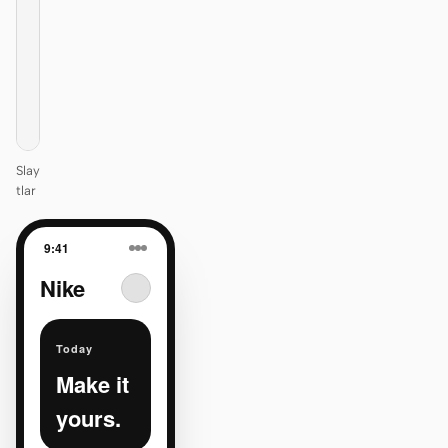
itself.
One DESIGN.md —
every surface on-
brand.
Next
Agenda
Slay
tlar
9:41
Nike
Today
Make it
yours.