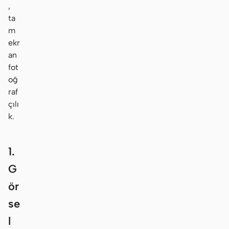
,
ta
m
ekr
an
fot
oğ
raf
çılı
k.
1.
G
ör
se
l