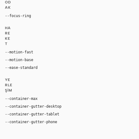
OD
AK
--focus-ring
0 0 0 2px rgba(39, 93, 197, 1)
HA
RE
KE
T
--motion-fast
150ms
--motion-base
200ms
--ease-standard
cubic-bezier(0.2, 0, 0, 1)
YE
RLE
ŞIM
--container-max
1440px
--container-gutter-desktop
48px
--container-gutter-tablet
24px
--container-gutter-phone
16px