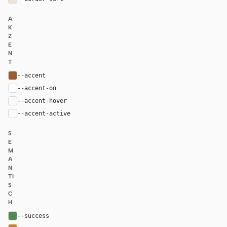
A
K
Z
E
N
T
--accent
#9b5b32
--accent-on
#ffffff
--accent-hover
color-mix(in oklab, var(--accent), black 8%)
--accent-active
color-mix(in oklab, var(--accent), black 14%
S
E
M
A
N
TI
S
C
H
--success
#4f8a4f