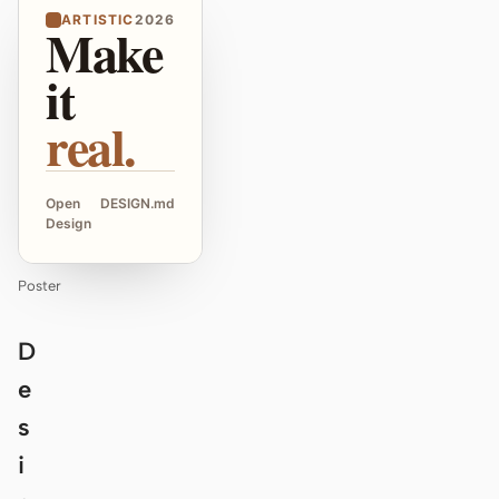
ARTISTIC
2026
Make
it
real.
Open
DESIGN.md
Design
Poster
D
e
s
i