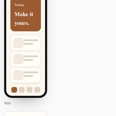
Today
Make it
yours.
App