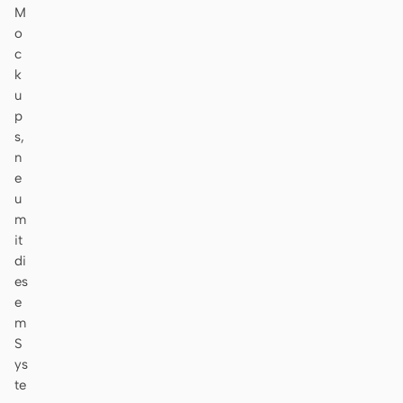
M
o
c
k
u
p
s,
n
e
u
m
it
di
es
e
m
S
ys
te