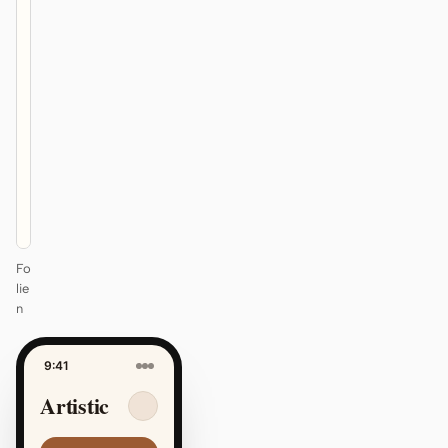
12
KEYNOTE
Design that
ships itself.
One DESIGN.md —
every surface on-
brand.
Next
Agenda
Fo
lie
n
9:41
Artistic