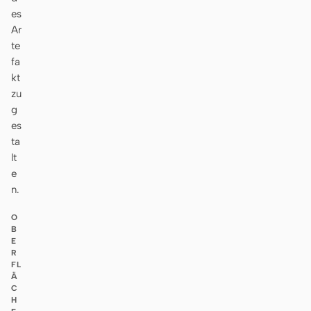
es
Ar
te
fa
kt
zu
g
es
ta
lt
e
n.
O
B
E
R
FL
Ä
C
H