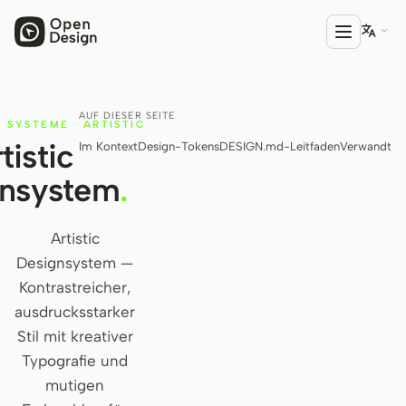

AUF DIESER SEITE
PRODUKT
·
SYSTEME
·
ARTISTIC
tistic
Im Kontext
Design-Tokens
DESIGN.md-Leitfaden
Verwandt
Open Design
gnsystem
.
HTML Anything
HTML Video
Artistic
Designsystem —
Codex Slides
Kontrastreicher,
Open Design Plugin
ausdrucksstarker
Stil mit kreativer
AGENT
Typografie und
Codex
mutigen
Cursor Agent