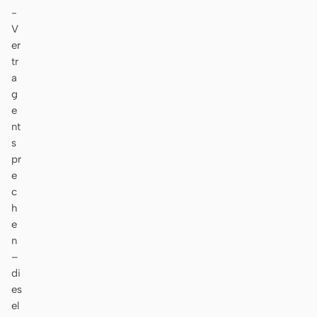
-
V
er
tr
a
g
e
nt
s
pr
e
c
h
e
n
–
di
es
el