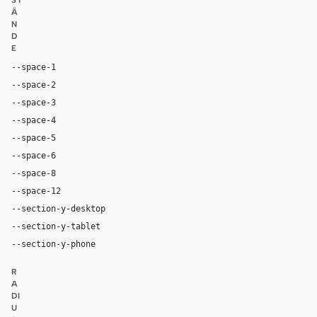
ST
Ä
N
D
E
--space-1
4px
--space-2
8px
--space-3
12px
--space-4
16px
--space-5
20px
--space-6
24px
--space-8
32px
--space-12
48px
--section-y-desktop
112px
--section-y-tablet
80px
--section-y-phone
56px
R
A
DI
U