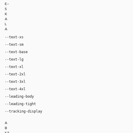
E-
S
K
A
L
A
--text-xs
12px
--text-sm
14px
--text-base
17px
--text-lg
20px
--text-xl
28px
--text-2xl
42px
--text-3xl
64px
--text-4xl
88px
--leading-body
1.62
--leading-tight
1
--tracking-display
-0.025em
A
B