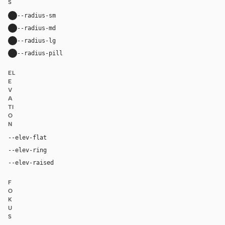
S
--radius-sm
10px
--radius-md
16px
--radius-lg
24px
--radius-pill
9999px
EL
E
V
A
TI
O
N
--elev-flat
none
--elev-ring
0 0 0 1px var(--border)
--elev-raised
0 20px 52px rgba(32, 25, 20, 0.12)
F
O
K
U
S