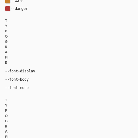
--warn
#c9822f
--danger
#b33a3a
T
Y
P
O
G
R
A
FI
E
Georgia, "Times New Roman", serif
--font-display
Inter, system-ui, sans-serif
--font-body
"SF Mono", ui-monospace, Menlo, monospace
--font-mono
T
Y
P
O
G
R
A
FI