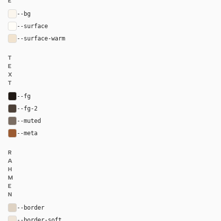
E
--bg
#fbf6ee
--surface
#fffdf8
--surface-warm
#f1e3cf
T
E
X
T
--fg
#201914
--fg-2
#4c4037
--muted
#7a6d63
--meta
#9b5b32
R
A
H
M
E
N
--border
#ded2c3
--border-soft
#eee4d7