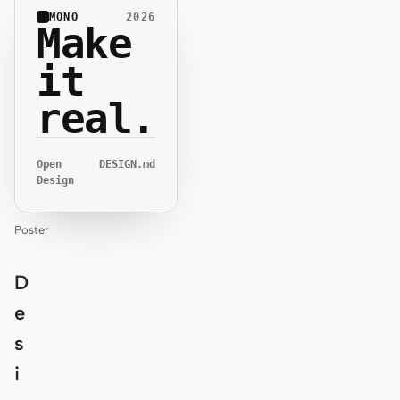
MONO
2026
Make
it
real.
Open
DESIGN.md
Design
Poster
D
e
s
i