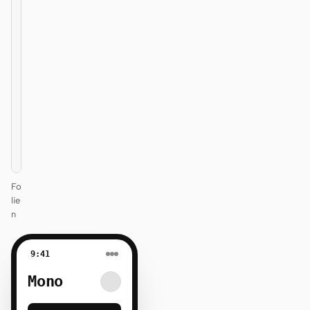
Design
that
ships
itself.
One DESIGN.md —
every surface
on-brand.
Next
Agenda
Fo
lie
n
9:41
Mono