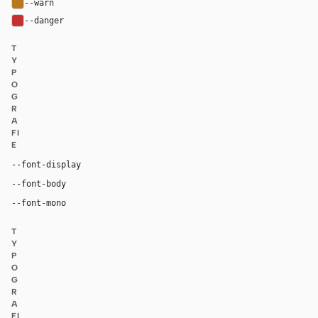
--warn
#b7791f
--danger
#c53030
T
Y
P
O
G
R
A
FI
E
"IBM Plex Mono", ui-monospace, monospace
--font-display
"IBM Plex Mono", ui-monospace, monospace
--font-body
"IBM Plex Mono", ui-monospace, monospace
--font-mono
T
Y
P
O
G
R
A
FI