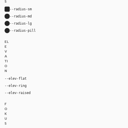
S
--radius-sm
4px
--radius-md
8px
--radius-lg
12px
--radius-pill
9999px
EL
E
V
A
TI
O
N
--elev-flat
none
--elev-ring
0 0 0 1px var(--border)
--elev-raised
0 16px 40px rgba(0, 0, 0, 0.10)
F
O
K
U
S