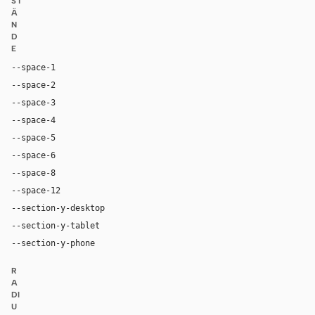
ST
Ä
N
D
E
--space-1
4px
--space-2
8px
--space-3
12px
--space-4
16px
--space-5
20px
--space-6
24px
--space-8
32px
--space-12
48px
--section-y-desktop
80px
--section-y-tablet
60px
--section-y-phone
42px
R
A
DI
U