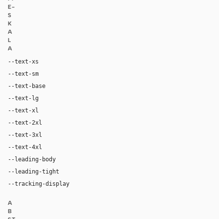
E-
S
K
A
L
A
--text-xs
11px
--text-sm
12px
--text-base
14px
--text-lg
16px
--text-xl
20px
--text-2xl
28px
--text-3xl
40px
--text-4xl
56px
--leading-body
1.45
--leading-tight
1.06
--tracking-display
-0.025em
A
B