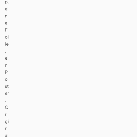
p,
ei
n
e
F
ol
ie
,
ei
n
P
o
st
er
.
O
ri
gi
n
al