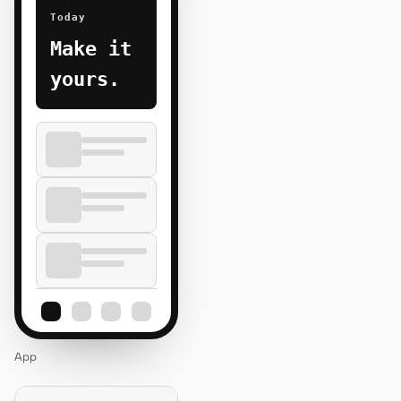
Today
Make it
yours.
App