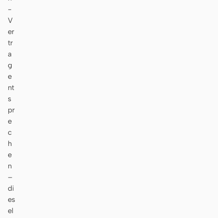
-
V
er
tr
a
g
e
nt
s
pr
e
c
h
e
n
–
di
es
el