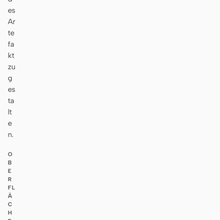
es
Ar
te
fa
kt
zu
g
es
ta
lt
e
n.
O
B
E
R
FL
Ä
C
H