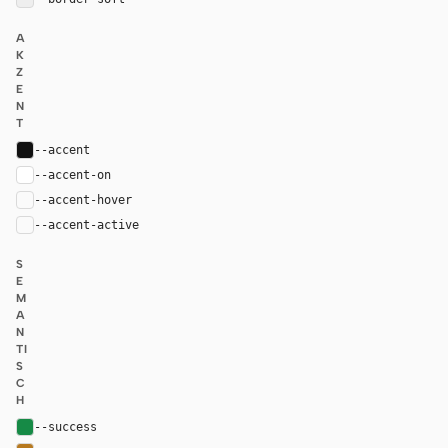
A
K
Z
E
N
T
--accent
#111111
--accent-on
#ffffff
--accent-hover
color-mix(in oklab, var(--accent), black 8%)
--accent-active
color-mix(in oklab, var(--accent), black 14%
S
E
M
A
N
TI
S
C
H
--success
#168a46