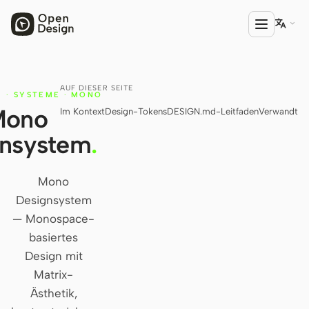

AUF DIESER SEITE
PRODUKT
·
SYSTEME
·
MONO
K
Mono
Im Kontext
Design-Tokens
DESIGN.md-Leitfaden
Verwandt
Open Design
gnsystem
.
HTML Anything
HTML Video
Mono
Designsystem
Codex Slides
— Monospace-
Open Design Plugin
basiertes
Design mit
AGENT
Matrix-
Codex
Ästhetik,
Cursor Agent