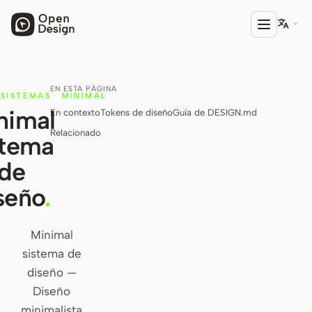

EN ESTA PÁGINA
PRODUCTO
SISTEMAS
·
MINIMAL
nimal
En contexto
Tokens de diseño
Guía de DESIGN.md
Open Design
Relacionado
stema
HTML Anything
de
HTML Video
seño
.
Codex Slides
Open Design Plugin
Minimal
sistema de
AGENTE
diseño —
Codex
Diseño
Cursor Agent
minimalista