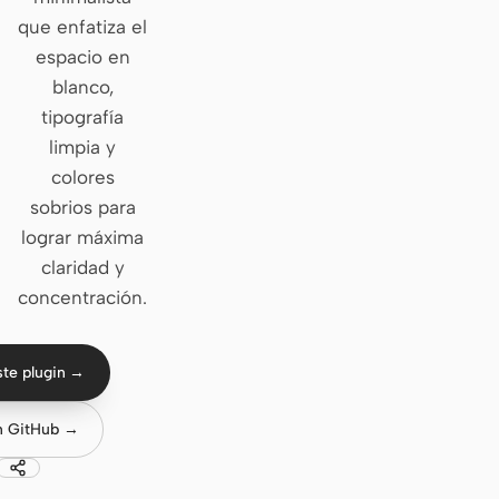
que enfatiza el
Claude Code
espacio en
blanco,
OpenCode
tipografía
Gemini CLI
limpia y
colores
GitHub Copilot CLI
sobrios para
Qwen Code
lograr máxima
claridad y
Grok Build
concentración.
Kimi CLI
DeepSeek TUI
ste plugin →
Trae CLI
n GitHub →
Aider