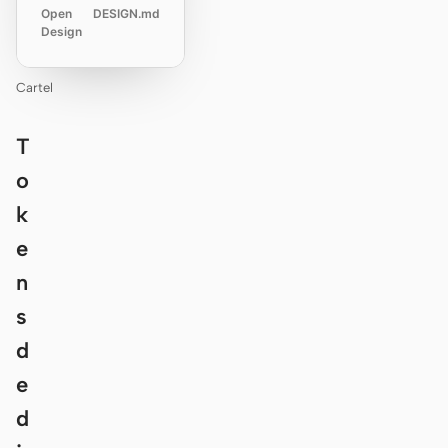
Open
DESIGN.md
Design
Cartel
T
o
k
e
n
s
d
e
d