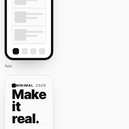
App
MINIMAL
2026
Make
it
real.