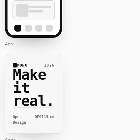
App
MONO
2026
Make
it
real.
Open
DESIGN.md
Design
Cartel