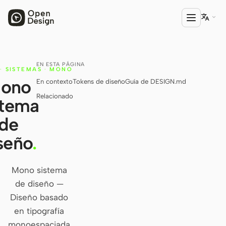

EN ESTA PÁGINA
PRODUCTO
·
SISTEMAS
·
MONO
ono
En contexto
Tokens de diseño
Guía de DESIGN.md
Open Design
Relacionado
stema
HTML Anything
de
HTML Video
seño
.
Codex Slides
Open Design Plugin
Mono sistema
de diseño —
AGENTE
Diseño basado
Codex
en tipografía
Cursor Agent
monoespaciada