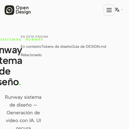

EN ESTA PÁGINA
PRODUCTO
SISTEMAS
·
RUNWAY
nway
En contexto
Tokens de diseño
Guía de DESIGN.md
Open Design
Relacionado
stema
HTML Anything
de
HTML Video
seño
.
Codex Slides
Open Design Plugin
Runway sistema
de diseño —
AGENTE
Generación de
Codex
video con IA. UI
Cursor Agent
oscura