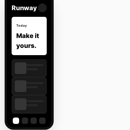
Runway
Today
Make it
yours.