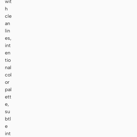
wit
h
cle
an
lin
es,
int
en
tio
nal
col
or
pal
ett
e,
su
btl
e
int