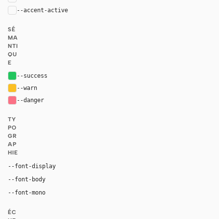
--accent-active
color-mix(in oklab, var(--accent), black 14%
SÉ
MA
NTI
QU
E
--success
#22c55e
--warn
#fbbf24
--danger
#fb7185
TY
PO
GR
AP
HIE
Inter, system-ui, sans-serif
--font-display
Inter, system-ui, sans-serif
--font-body
"SF Mono", ui-monospace, Menlo, monospace
--font-mono
ÉC