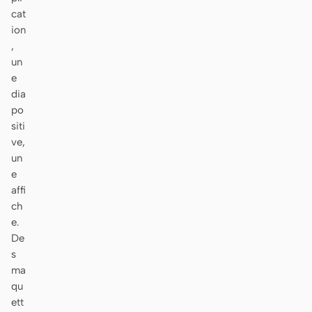
Télécharger
cat
ion
,
un
e
Contributeurs
Ambassadeurs
dia
po
Modérateurs
Events
siti
Discord
Discussions
ve,
un
X
e
affi
ch
e.
De
s
ma
qu
ett