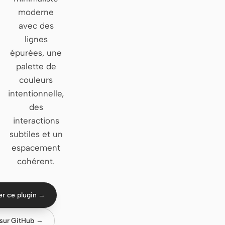
moderne
Claude Code
avec des
lignes
OpenCode
épurées, une
Gemini CLI
palette de
couleurs
GitHub Copilot CLI
intentionnelle,
Qwen Code
des
interactions
Grok Build
subtiles et un
Kimi CLI
espacement
cohérent.
DeepSeek TUI
Trae CLI
ser ce plugin →
Aider
 sur GitHub →