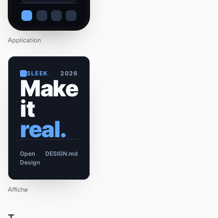
Application
SLEEK
2026
Make
it
real.
Open
DESIGN.md
Design
Affiche