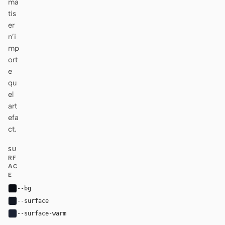
ma
tis
er
n’i
mp
ort
e
qu
el
art
efa
ct.
SU
RF
AC
E
--bg
#090b12
--surface
#121722
--surface-warm
#1b2233