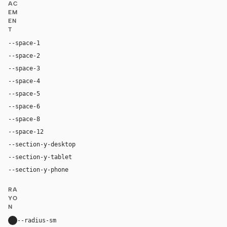
AC
EM
EN
T
--space-1
4px
--space-2
8px
--space-3
12px
--space-4
16px
--space-5
20px
--space-6
24px
--space-8
32px
--space-12
48px
--section-y-desktop
96px
--section-y-tablet
68px
--section-y-phone
48px
RA
YO
N
--radius-sm
10px