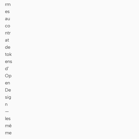
rm
es
au
co
ntr
at
de
tok
ens
d’
Op
en
De
sig
n
—
les
mê
me