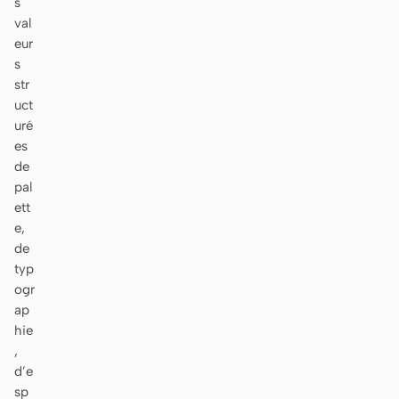
s
val
eur
s
str
uct
uré
es
de
pal
ett
e,
de
typ
ogr
ap
hie
,
d’e
sp