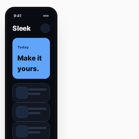
9:41
Sleek
Today
Make it
yours.