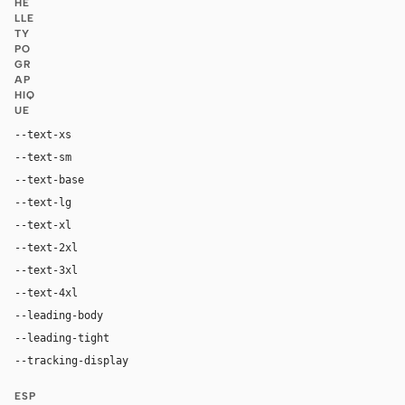
HE
LLE
TY
PO
GR
AP
HIQ
UE
--text-xs
12px
--text-sm
14px
--text-base
16px
--text-lg
18px
--text-xl
24px
--text-2xl
36px
--text-3xl
54px
--text-4xl
76px
--leading-body
1.52
--leading-tight
1.06
--tracking-display
-0.025em
ESP