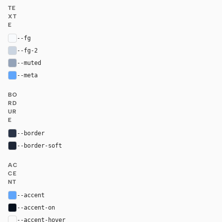
TE
XT
E
--fg
#f8fafc
--fg-2
#cbd5e1
--muted
#94a3b8
--meta
#60a5fa
BO
RD
UR
E
--border
#2a3447
--border-soft
#1d2636
AC
CE
NT
--accent
#60a5fa
--accent-on
#06101d
--accent-hover
color-mix(in oklab, var(--accent), black 8%)