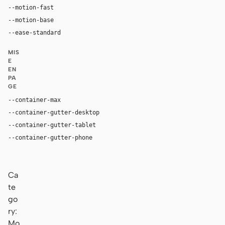
--motion-fast
150ms
--motion-base
240ms
--ease-standard
cubic-bezier(0.2, 0, 0, 1)
MIS
E
EN
PA
GE
--container-max
1180px
--container-gutter-desktop
36px
--container-gutter-tablet
24px
--container-gutter-phone
16px
Ca
te
go
ry:
Mo