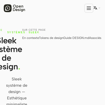

SUR CETTE PAGE
UE
PRODUIT
·
SYSTÈMES
·
SLEEK
S
Sleek
En contexte
Tokens de design
Guide DESIGN.md
Associés
Open Design
stème
HTML Anything
de
HTML Video
esign
.
Codex Slides
Open Design Plugin
Sleek
système de
AGENT
design —
Codex
Esthétique
Cursor Agent
minimaliste