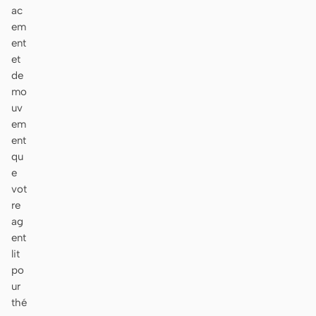
ac
em
ent
et
de
mo
uv
em
ent
qu
e
vot
re
ag
ent
lit
po
ur
thé