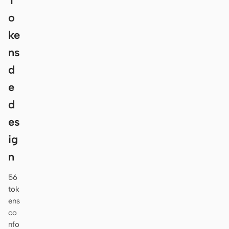
T
o
ke
ns
d
e
d
es
ig
n
56
tok
ens
co
nfo