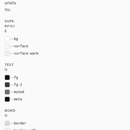
artefa
tto.
SUPE
RFICI
E
--bg
#ffffff
--surface
#f7f7f7
--surface-warm
#eeeeee
TEST
O
--fg
#111111
--fg-2
#3a3a3a
--muted
#707070
--meta
#111111
BORD
O
--border
#d9d9d9