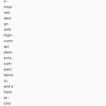
x-
inspi
red
desi
gn
with
high-
contr
ast
elem
ents,
com
pact
densi
ty,
and a
hack
er-
chic