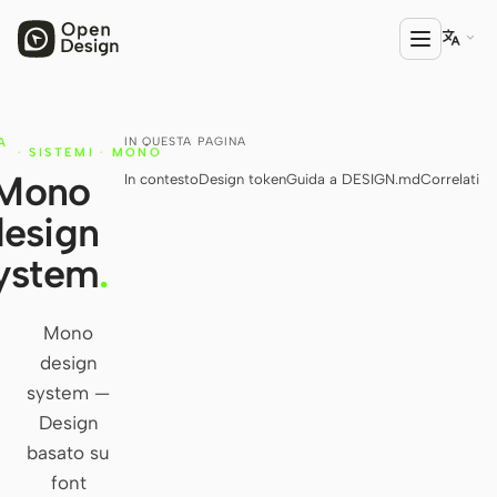

IN QUESTA PAGINA
A
PRODOTTO
·
SISTEMI
·
MONO
N
Mono
In contesto
Design token
Guida a DESIGN.md
Correlati
Open Design
design
HTML Anything
ystem
.
HTML Video
Codex Slides
Mono
design
Open Design Plugin
system —
AGENTE
Design
Codex
basato su
font
Cursor Agent