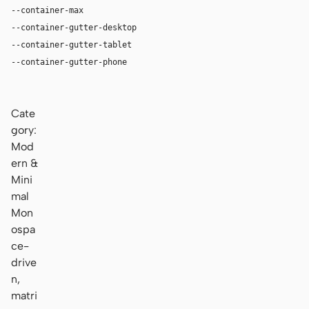
--container-max
1280px
--container-gutter-desktop
36px
--container-gutter-tablet
24px
--container-gutter-phone
16px
Cate
gory:
Mod
ern &
Mini
mal
Mon
ospa
ce-
drive
n,
matri