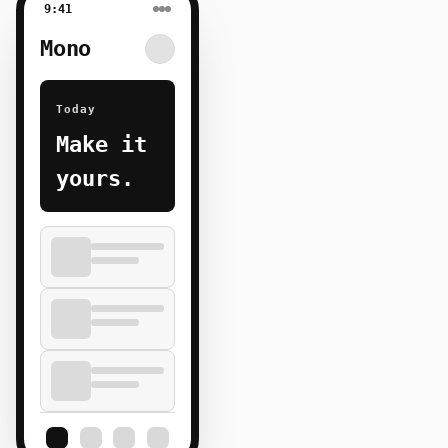
9:41
Mono
Today
Make it
yours.