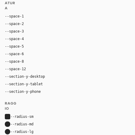
ATUR
A
--space-1
4px
--space-2
8px
--space-3
12px
--space-4
16px
--space-5
20px
--space-6
24px
--space-8
32px
--space-12
48px
--section-y-desktop
80px
--section-y-tablet
60px
--section-y-phone
42px
RAGG
IO
--radius-sm
4px
--radius-md
8px
--radius-lg
12px