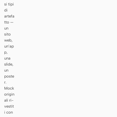
si tipi
Prototipo
Dashboard
di
artefa
Slide
Immagine
tto —
Video
Design system
un
sito
RUOLI
web,
un’ap
Solo builder
Designer
p,
Ingegneria
Product Manager
una
slide,
Marketing
un
poste
STRUMENTI
r.
Generatore di wireframe
Generatore di UI AI
Mock
AI
origin
ali ri-
Generatore di prototipi
Generatore di landing
vestit
AI
page AI
i con