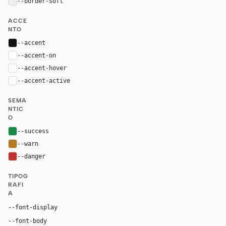
--border-soft
#eeeeee
ACCE
NTO
--accent
#111111
--accent-on
#ffffff
--accent-hover
color-mix(in oklab, var(--accent), black 8%)
--accent-active
color-mix(in oklab, var(--accent), black 14%
SEMA
NTIC
O
--success
#168a46
--warn
#b7791f
--danger
#c53030
TIPOG
RAFI
A
"IBM Plex Mono", ui-monospace, monospace
--font-display
"IBM Plex Mono", ui-monospace, monospace
--font-body