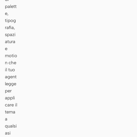
palett
e,
tipog
rafia,
spazi
atura
e
motio
n che
il tuo
agent
legge
per
appli
care il
tema
a
qualsi
asi