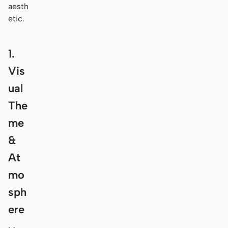
aesth
etic.
1.
Vis
ual
The
me
&
At
mo
sph
ere