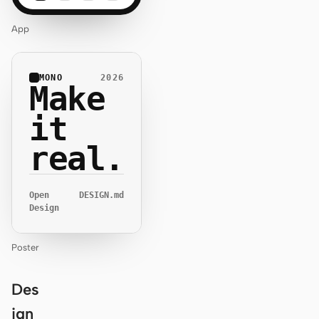
App
MONO
2026
Make
it
real.
Open
DESIGN.md
Design
Poster
Des
ign