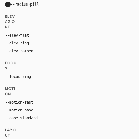
--radius-pill
9999px
ELEV
AZIO
NE
--elev-flat
none
--elev-ring
0 0 0 1px var(--border)
--elev-raised
0 16px 40px rgba(0, 0, 0, 0.10)
FOCU
S
--focus-ring
0 0 0 3px rgba(17, 17, 17, 0.18)
MOTI
ON
--motion-fast
100ms
--motion-base
180ms
--ease-standard
cubic-bezier(0.2, 0, 0, 1)
LAYO
UT