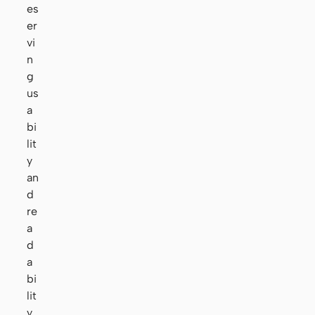
es
er
vi
n
g
us
a
bi
lit
y
an
d
re
a
d
a
bi
lit
y.