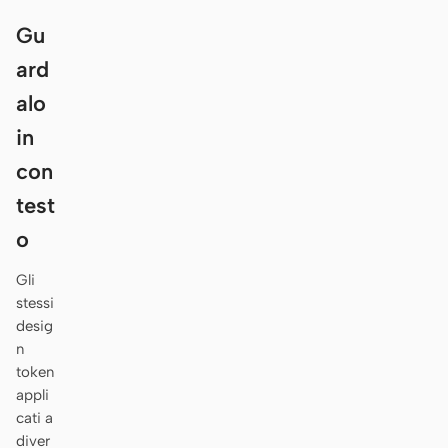
Antigravity
Gu
DeepSeek Reasonix
ard
Hermes
alo
in
Devin for Terminal
con
Pi
test
Kiro CLI
o
Kilo
Gli
stessi
Mistral Vibe CLI
desig
Qoder CLI
n
token
appli
cati a
diver
CASI D’USO