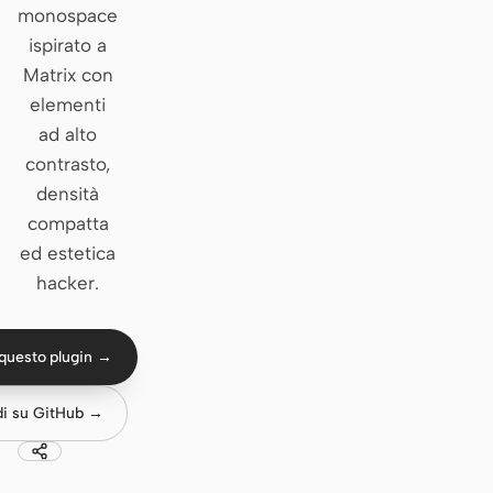
monospace
Claude Code
ispirato a
Matrix con
OpenCode
elementi
ad alto
Gemini CLI
contrasto,
GitHub Copilot CLI
densità
compatta
Qwen Code
ed estetica
Grok Build
hacker.
Kimi CLI
questo plugin →
DeepSeek TUI
Trae CLI
di su GitHub →
Aider