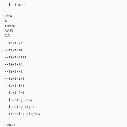
"IBM Plex Mono", ui-monospace, monospace
--font-mono
SCAL
A
TIPOG
RAFI
CA
--text-xs
11px
--text-sm
12px
--text-base
14px
--text-lg
16px
--text-xl
20px
--text-2xl
28px
--text-3xl
40px
--text-4xl
56px
--leading-body
1.45
--leading-tight
1.06
--tracking-display
-0.025em
SPAZI