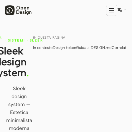

IN QUESTA PAGINA
A
PRODOTTO
·
SISTEMI
·
SLEEK
N
Sleek
In contesto
Design token
Guida a DESIGN.md
Correlati
Open Design
design
HTML Anything
ystem
.
HTML Video
Codex Slides
Sleek
design
Open Design Plugin
system —
AGENTE
Estetica
Codex
minimalista
moderna
Cursor Agent