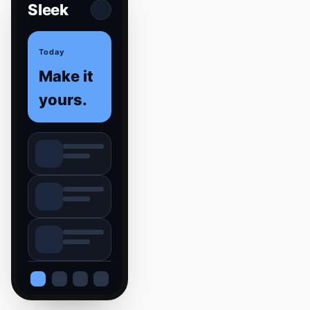
Sleek
Today
Make it
yours.