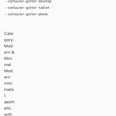
--container-gutter-desktop
36px
--container-gutter-tablet
24px
--container-gutter-phone
16px
Cate
gory:
Mod
ern &
Mini
mal
Mod
ern
mini
malis
t
aesth
etic
with