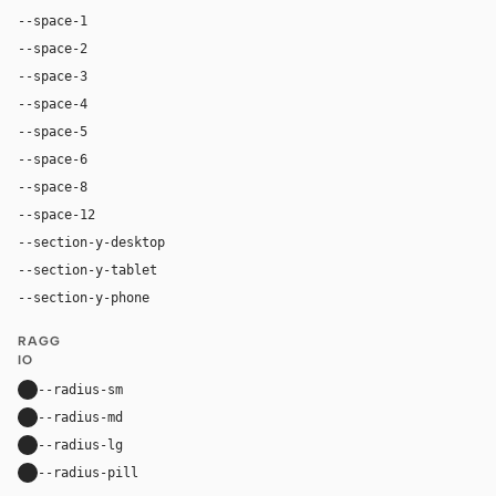
--space-1
4px
--space-2
8px
--space-3
12px
--space-4
16px
--space-5
20px
--space-6
24px
--space-8
32px
--space-12
48px
--section-y-desktop
96px
--section-y-tablet
68px
--section-y-phone
48px
RAGG
IO
--radius-sm
10px
--radius-md
16px
--radius-lg
24px
--radius-pill
9999px