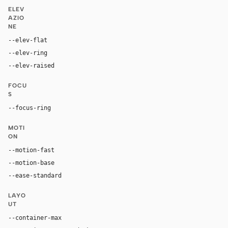
ELEV
AZIO
NE
--elev-flat
none
--elev-ring
0 0 0 1px var(--border)
--elev-raised
0 24px 72px rgba(0, 0, 0, 0.42)
FOCU
S
--focus-ring
0 0 0 4px rgba(96, 165, 250, 0.28)
MOTI
ON
--motion-fast
150ms
--motion-base
240ms
--ease-standard
cubic-bezier(0.2, 0, 0, 1)
LAYO
UT
--container-max
1180px