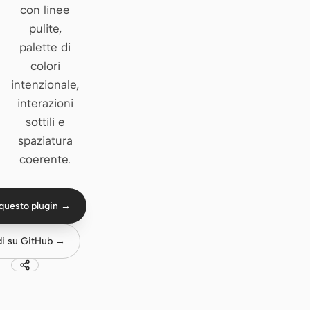
con linee
Claude Code
pulite,
palette di
OpenCode
colori
intenzionale,
Gemini CLI
interazioni
GitHub Copilot CLI
sottili e
spaziatura
Qwen Code
coerente.
Grok Build
Kimi CLI
questo plugin →
DeepSeek TUI
di su GitHub →
Trae CLI
Aider