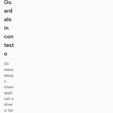
Gu
Antigravity
ard
DeepSeek Reasonix
alo
Hermes
in
Devin for Terminal
con
test
Pi
o
Kiro CLI
Gli
Kilo
stessi
desig
Mistral Vibe CLI
n
token
Qoder CLI
appli
cati a
diver
si tipi
CASI D’USO