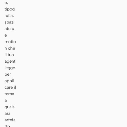
e,
tipog
rafia,
spazi
atura
e
motio
n che
il tuo
agent
legge
per
appli
care il
tema
a
qualsi
asi
artefa
tto.