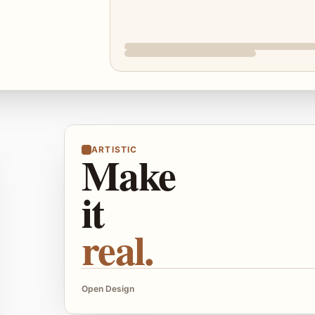
ARTISTIC
Make
it
real.
Open Design