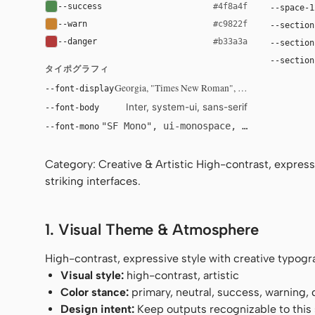
--success
#4f8a4f
--space-1
--warn
#c9822f
--section
--danger
#b33a3a
--section
--section
タイポグラフィ
Georgia, "Times New Roman", serif
--font-display
Inter, system-ui, sans-serif
--font-body
"SF Mono", ui-monospace, Menlo, monosp
--font-mono
Category: Creative & Artistic High-contrast, expressi
striking interfaces.
1. Visual Theme & Atmosphere
High-contrast, expressive style with creative typogra
Visual style:
high-contrast, artistic
Color stance:
primary, neutral, success, warning,
Design intent:
Keep outputs recognizable to this s