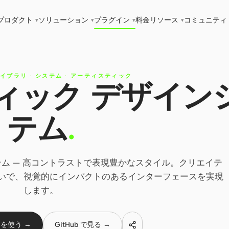
プロダクト
ソリューション
プラグイン
料金
リソース
コミュニティ
▾
▾
▾
▾
イブラリ
·
システム
·
アーティスティック
ィック デザイン
テム
.
ム — 高コントラストで表現豊かなスタイル。クリエイテ
いで、視覚的にインパクトのあるインターフェースを実現
します。
を使う →
GitHub で見る →