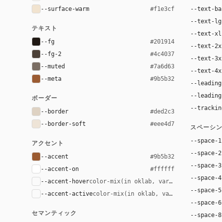
--surface-warm
--text-ba
#f1e3cf
--text-lg
テキスト
--text-xl
--fg
#201914
--text-2x
--fg-2
#4c4037
--text-3x
--muted
#7a6d63
--text-4x
--meta
#9b5b32
--leading
--leading
ボーダー
--trackin
--border
#ded2c3
--border-soft
#eee4d7
スペーシ
--space-1
アクセント
--space-2
--accent
#9b5b32
--space-3
--accent-on
#ffffff
--space-4
--accent-hover
color-mix(in oklab, var(--accent), bla
--space-5
--accent-active
color-mix(in oklab, var(--accent), bl
--space-6
セマンティック
--space-8