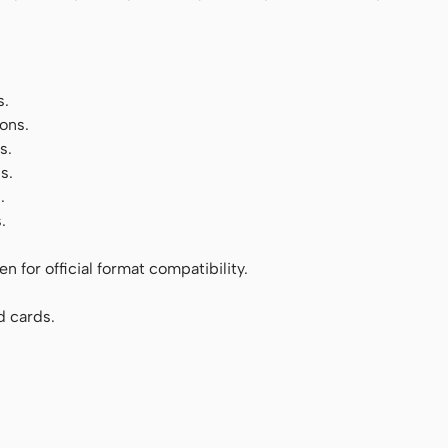
s.
ons.
s.
s.
.
.
 for official format compatibility.
d cards.