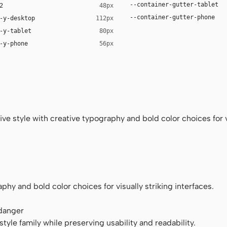
--container-gutter-tablet
2
48px
--container-gutter-phone
-y-desktop
112px
-y-tablet
80px
-y-phone
56px
ace
ve style with creative typography and bold color choices for v
phy and bold color choices for visually striking interfaces.
 danger
tyle family while preserving usability and readability.