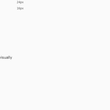
24px
16px
isually