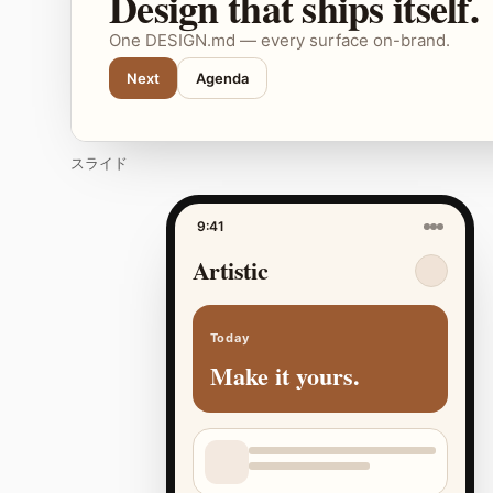
Design that ships itself.
One DESIGN.md — every surface on-brand.
Next
Agenda
スライド
9:41
Artistic
Today
Make it yours.