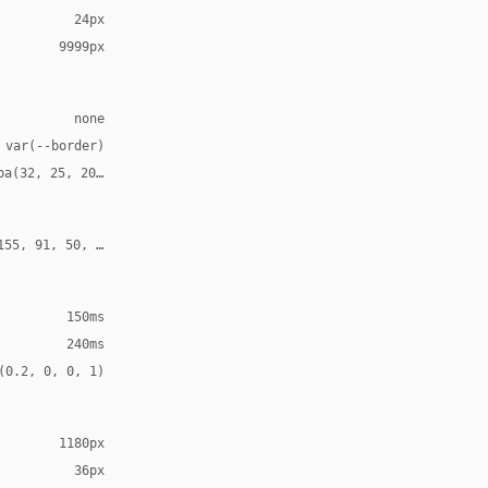
24px
9999px
none
 var(--border)
ba(32, 25, 20, 0.12)
155, 91, 50, 0.24)
150ms
240ms
(0.2, 0, 0, 1)
1180px
36px