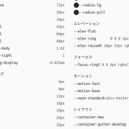
se
--radius-lg
17px
--radius-pill
20px
28px
エレベーション
l
42px
--elev-flat
l
64px
--elev-ring
0 0 0 1px
l
88px
--elev-raised
0 20px 52px rg
-body
1.62
-tight
1
フォーカス
g-display
-0.025em
--focus-ring
0 0 0 4px rgba(
ング
モーション
4px
--motion-fast
8px
--motion-base
12px
--ease-standard
cubic-bezier
16px
ck 8%)
レイアウト
20px
ack 14%)
--container-max
24px
--container-gutter-desktop
32px