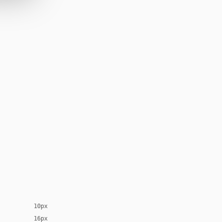
10px
16px