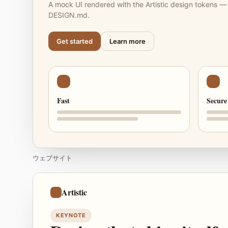
A mock UI rendered with the Artistic design tokens — s
DESIGN.md.
Get started
Learn more
Fast
Secure
ウェブサイト
Artistic
KEYNOTE