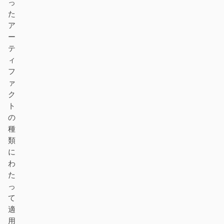
っ
ダウンロード
た
ア
ー
テ
ィ
貢献者
アンバサダー
フ
モデレーター
Events
ァ
ク
Discord
Discussions
ト
の
X
種
類
に
わ
た
っ
て
適
用