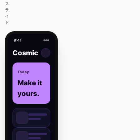
ス
ラ
イ
ド
9:41
Cosmic
Today
Make it
yours.