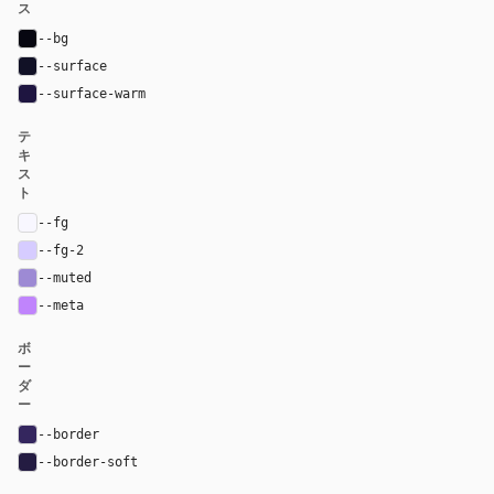
ス
--bg
#070711
--surface
#111126
--surface-warm
#1e1540
テ
キ
ス
ト
--fg
#f8f7ff
--fg-2
#d6ccff
--muted
#9d8ad4
--meta
#c084fc
ボ
ー
ダ
ー
--border
#34265e
--border-soft
#241c42