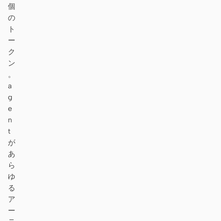
個
の
ト
ー
ク
ン
。
a
g
e
n
t
が
あ
ら
ゆ
る
ア
ー