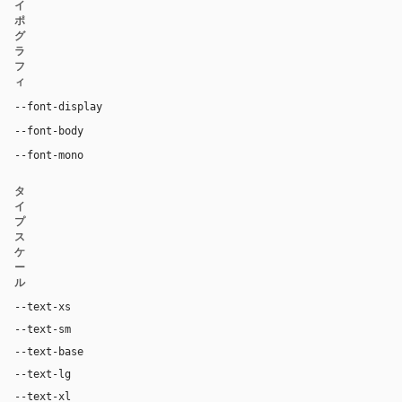
イ
ポ
グ
ラ
フ
ィ
Inter, system-ui, sans-serif
--font-display
Inter, system-ui, sans-serif
--font-body
"SF Mono", ui-monospace, Menlo, monospace
--font-mono
タ
イ
プ
ス
ケ
ー
ル
--text-xs
12px
--text-sm
14px
--text-base
16px
--text-lg
18px
--text-xl
24px