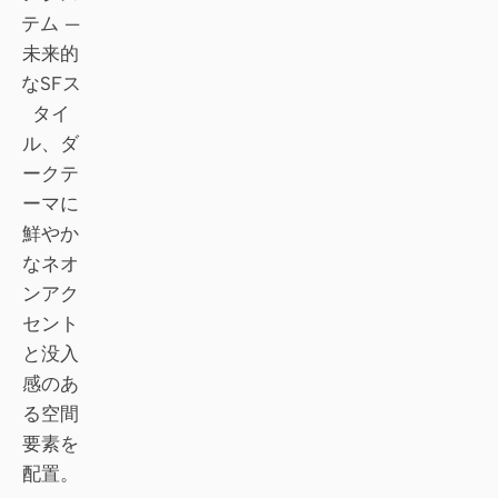
テム —
Claude Code
未来的
なSFス
OpenCode
タイ
Gemini CLI
ル、ダ
ークテ
GitHub Copilot CLI
ーマに
Qwen Code
鮮やか
なネオ
Grok Build
ンアク
セント
Kimi CLI
と没入
DeepSeek TUI
感のあ
る空間
Trae CLI
要素を
Aider
配置。