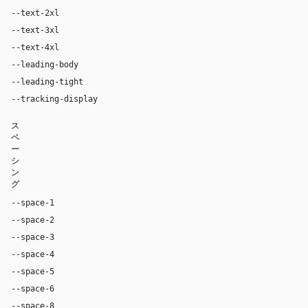
--text-2xl
36px
--text-3xl
54px
--text-4xl
76px
--leading-body
1.52
--leading-tight
1.06
--tracking-display
-0.025em
ス
ペ
ー
シ
ン
グ
--space-1
4px
--space-2
8px
--space-3
12px
--space-4
16px
--space-5
20px
--space-6
24px
--space-8
32px