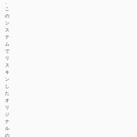
、
こ
の
シ
ス
テ
ム
で
リ
ス
キ
ン
し
た
オ
リ
ジ
ナ
ル
の