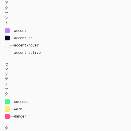
ア
ク
セ
ン
ト
--accent
#c084fc
--accent-on
#13051f
--accent-hover
color-mix(in oklab, var(--accent), black 8%)
--accent-active
color-mix(in oklab, var(--accent), black 14%
セ
マ
ン
テ
ィ
ッ
ク
--success
#39ff88
--warn
#fff34d
--danger
#ff4d8d
タ