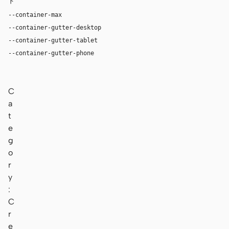
ト
--container-max
1180px
--container-gutter-desktop
36px
--container-gutter-tablet
24px
--container-gutter-phone
16px
C
a
t
e
g
o
r
y
:
C
r
e