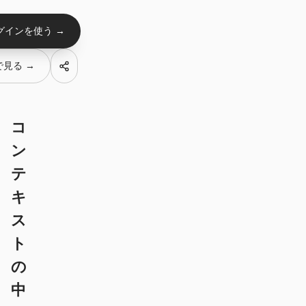
Antigravity
グインを使う →
DeepSeek Reasonix
Hermes
 で見る →
Devin for Terminal
Pi
コ
ン
Kiro CLI
テ
Kilo
キ
Mistral Vibe CLI
ス
Qoder CLI
ト
の
中
ユースケース