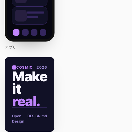
アプリ
COSMIC
2026
Make
it
real.
Open
DESIGN.md
Design