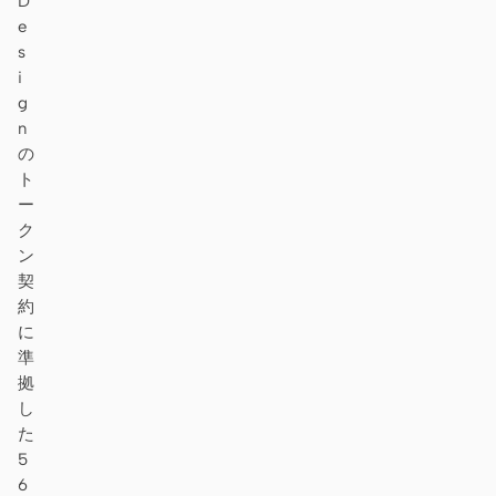
D
e
s
i
g
n
の
ト
ー
ク
ン
契
約
に
準
拠
し
た
5
6