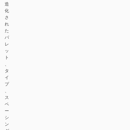
造
化
さ
れ
た
パ
レ
ッ
ト
、
タ
イ
プ
、
ス
ペ
ー
シ
ン