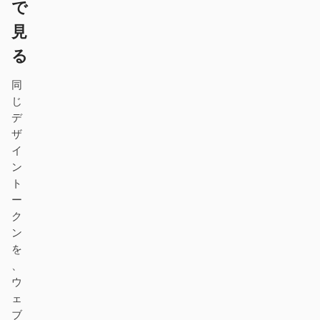
で
プロトタイプ
ダッシュボード
見
スライド
画像
る
動画
デザインシステム
同
じ
ロール
デ
ソロビルダー
デザイナー
ザ
イ
エンジニアリング
プロダクトマネージャー
ン
ト
マーケティング
ー
ク
ツール
ン
AI ワイヤーフレームジェ
AI UI ジェネレーター
を
ネレーター
、
ウ
AI プロトタイプジェネレ
AI ランディングページジ
ェ
ーター
ェネレーター
ブ