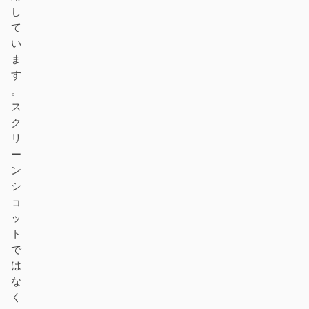
し
て
い
ま
す
。
ス
ク
リ
ー
ン
シ
ョ
ッ
ト
で
は
な
く