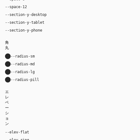
--space-12
48px
--section-y-desktop
96px
--section-y-tablet
68px
--section-y-phone
48px
角
丸
--radius-sm
10px
--radius-md
16px
--radius-lg
24px
--radius-pill
9999px
エ
レ
ベ
ー
シ
ョ
ン
--elev-flat
none
--elev-ring
0 0 0 1px var(--border)