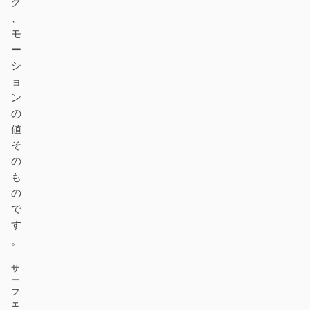
グ
、
モ
ー
シ
ョ
ン
の
値
そ
の
も
の
で
す
。
サ
ー
フ
ェ