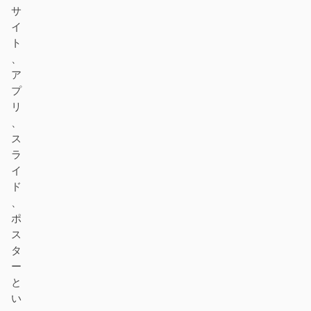
デザイン・トゥ・コード
Figma・トゥ・コード
サ
イ
スクリーンショット・ト
HTML to PPT
ト
ゥ・コード
、
ア
プ
リ
、
テンプレート
スキル
ス
ラ
システム
イ
ド
、
ポ
ス
タ
ブログ
導入事例
ー
と
チュートリアル
比較
い