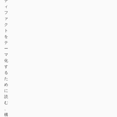
テ
ィ
フ
ァ
ク
ト
を
テ
ー
マ
化
す
る
た
め
に
読
む
、
構