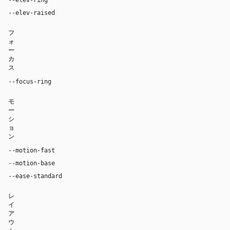
--elev-raised
0 24px 80px rgba(192, 132, 252, 0.22)
フ
ォ
ー
カ
ス
--focus-ring
0 0 0 4px rgba(192, 132, 252, 0.32)
モ
ー
シ
ョ
ン
--motion-fast
150ms
--motion-base
240ms
--ease-standard
cubic-bezier(0.2, 0, 0, 1)
レ
イ
ア
ウ