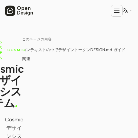

このページの内容
プロダクト
シ
ス
コンテキストの中で
デザイントークン
DESIGN.md ガイド
·
COSMIC
Open Design
テ
ム
関連
HTML Anything
smic
ザイ
HTML Video
シス
Codex Slides
テム
.
Open Design Plugin
エージェント
Cosmic
Codex
デザイ
ンシス
Cursor Agent