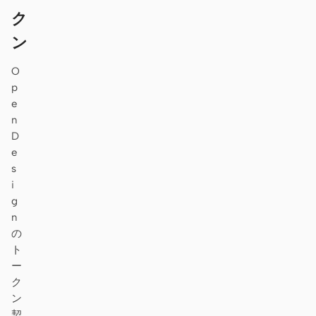
ク
ン
O
p
e
n
D
e
s
i
g
n
の
ト
ー
ク
ン
契