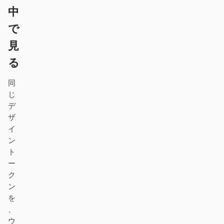
中
プロトタイプ
ダッシュボード
で
スライド
画像
見
動画
デザインシステム
る
ロール
同
ソロビルダー
デザイナー
じ
デ
エンジニアリング
プロダクトマネージャー
ザ
イ
マーケティング
ン
ト
ツール
ー
AI ワイヤーフレームジェ
AI UI ジェネレーター
ク
ネレーター
ン
を
AI プロトタイプジェネレ
AI ランディングページジ
、
ーター
ェネレーター
ウ