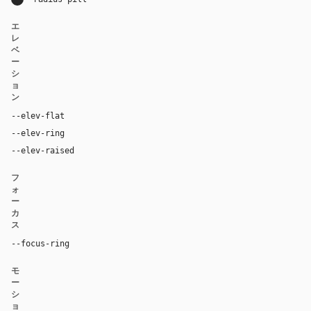
エ
レ
ベ
ー
シ
ョ
ン
--elev-flat
none
--elev-ring
0 0 0 1px var(--border)
--elev-raised
-8px 16px 39px rgba(127, 99, 21, 0.12)
フ
ォ
ー
カ
ス
--focus-ring
0 0 0 3px color-mix(in oklab, var(--accent), tran
モ
ー
シ
ョ