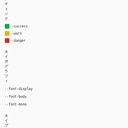
テ
ィ
ッ
ク
--success
#17a34a
--warn
#eab308
--danger
#dc2626
タ
イ
ポ
グ
ラ
フ
ィ
--font-display
Arial, ui-sans-serif, system-ui, sans-serif
--font-body
Arial, ui-sans-serif, system-ui, sans-serif
ui-monospace, "SF Mono", "JetBrains Mono", M
--font-mono
タ
イ
プ