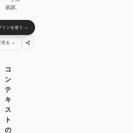
Antigravity
基調。
DeepSeek Reasonix
グインを使う →
Hermes
Devin for Terminal
 で見る →
Pi
Kiro CLI
コ
ン
Kilo
テ
Mistral Vibe CLI
キ
Qoder CLI
ス
ト
の
ユースケース