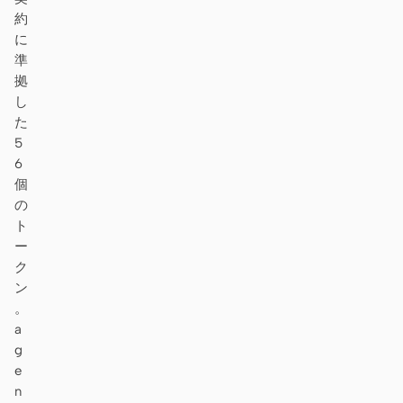
約
に
準
拠
し
た
5
6
個
の
ト
ー
ク
ン
。
a
g
e
n