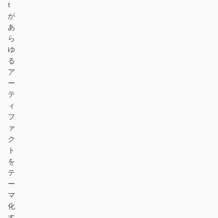
t
が
あ
ら
ゆ
る
ア
ー
テ
ィ
フ
ァ
ク
ト
を
テ
ー
マ
化
す