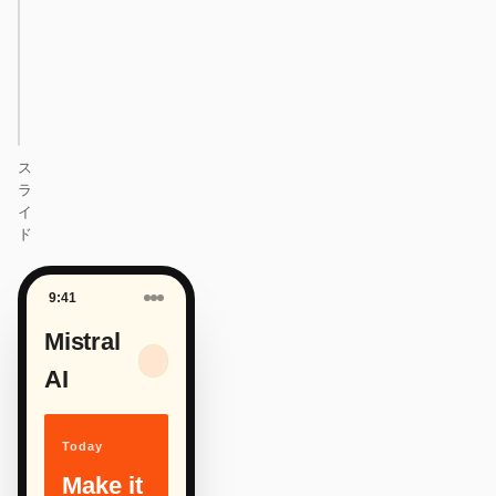
One DESIGN.md —
every surface on-
brand.
Next
Agenda
ス
ラ
イ
ド
9:41
Mistral
AI
Today
Make it