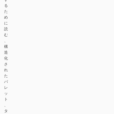
る
た
め
に
読
む
、
構
造
化
さ
れ
た
パ
レ
ッ
ト
、
タ