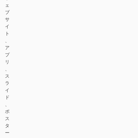
デザイン・トゥ・コード
Figma・トゥ・コード
ェ
ブ
スクリーンショット・ト
HTML to PPT
サ
ゥ・コード
イ
ト
、
ア
プ
テンプレート
スキル
リ
、
システム
ス
ラ
イ
ド
、
ポ
ブログ
導入事例
ス
タ
チュートリアル
比較
ー