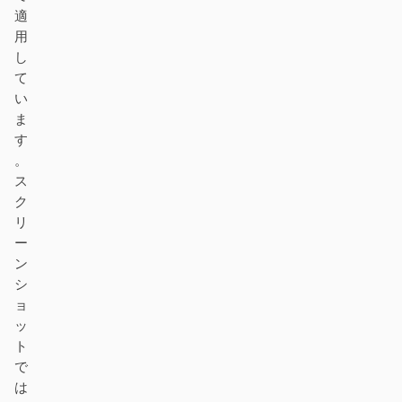
適
用
し
て
い
ま
す
。
ス
ク
リ
ー
ン
シ
ョ
ッ
ト
で
は