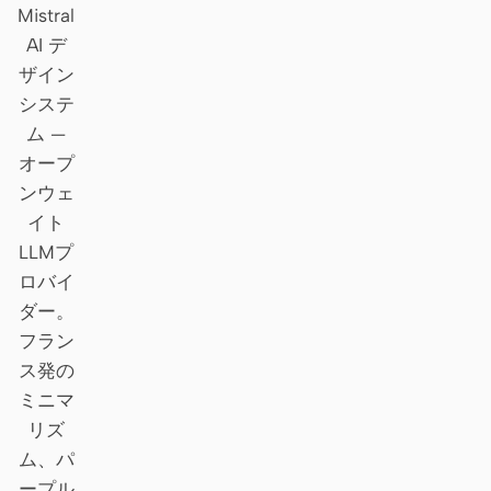
Mistral
Claude Code
AI デ
ザイン
OpenCode
システ
ム —
Gemini CLI
オープ
GitHub Copilot CLI
ンウェ
イト
Qwen Code
LLMプ
Grok Build
ロバイ
ダー。
Kimi CLI
フラン
DeepSeek TUI
ス発の
ミニマ
Trae CLI
リズ
Aider
ム、パ
ープル