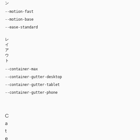
ン
--motion-fast
150ms
--motion-base
200ms
--ease-standard
cubic-bezier(0.2, 0, 0, 1)
レ
イ
ア
ウ
ト
--container-max
1280px
--container-gutter-desktop
24px
--container-gutter-tablet
16px
--container-gutter-phone
12px
C
a
t
e