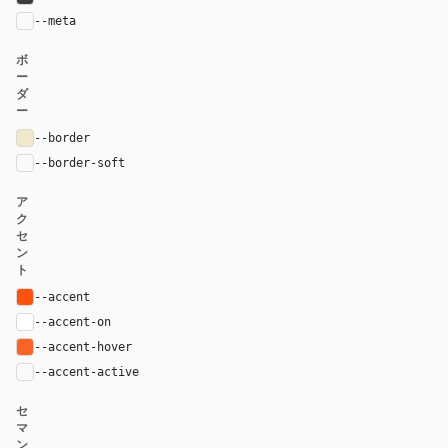
--meta
var(--muted)
ボ
ー
ダ
ー
--border
#f0e8c8
--border-soft
var(--border)
ア
ク
セ
ン
ト
--accent
#fa520f
--accent-on
#ffffff
--accent-hover
#fb6424
--accent-active
color-mix(in oklab, var(--accent), black 12%
セ
マ
ン