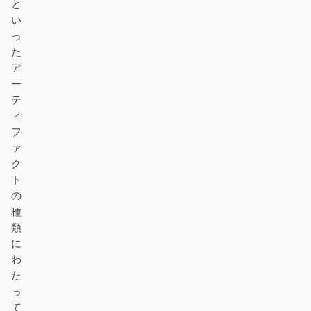
と
ダウンロード
い
っ
た
ア
貢献者
アンバサダー
ー
テ
モデレーター
Events
ィ
フ
Discord
Discussions
ァ
ク
X
ト
の
種
類
に
わ
た
っ
て