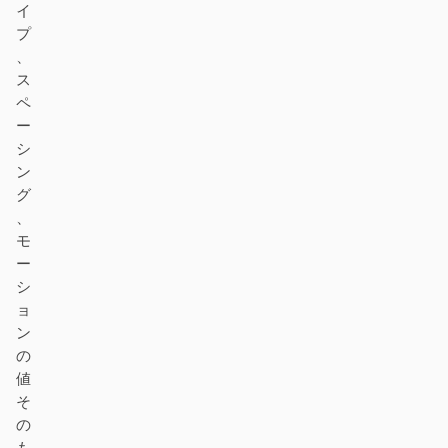
イ
プ
、
ス
ペ
ー
シ
ン
グ
、
モ
ー
シ
ョ
ン
の
値
そ
の