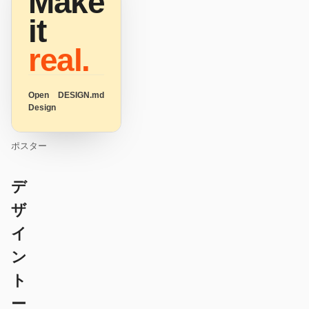
Make
it
real.
Open
DESIGN.md
Design
ポスター
デ
ザ
イ
ン
ト
ー