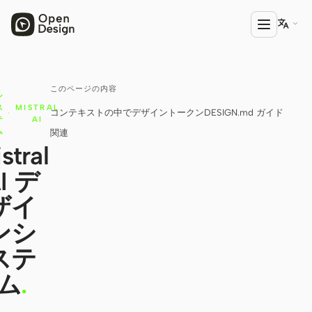

このページの内容
プロダクト
シ
ス
MISTRAL
コンテキストの中で
デザイントークン
DESIGN.md ガイド
·
Open Design
テ
AI
ム
関連
HTML Anything
stral
I デ
HTML Video
ザイ
Codex Slides
ンシ
Open Design Plugin
ステ
エージェント
ム
.
Codex
Cursor Agent