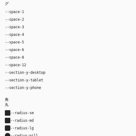
グ
--space-1
4px
--space-2
8px
--space-3
12px
--space-4
16px
--space-5
20px
--space-6
24px
--space-8
32px
--space-12
48px
--section-y-desktop
80px
--section-y-tablet
48px
--section-y-phone
32px
角
丸
--radius-sm
2px
--radius-md
2px
--radius-lg
4px
--radius-pill
9999px