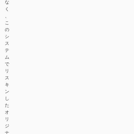
な
く
、
こ
の
シ
ス
テ
ム
で
リ
ス
キ
ン
し
た
オ
リ
ジ
ナ