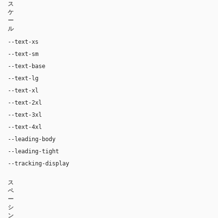
ス
ケ
ー
ル
--text-xs
12px
--text-sm
14px
--text-base
16px
--text-lg
24px
--text-xl
32px
--text-2xl
48px
--text-3xl
56px
--text-4xl
82px
--leading-body
1.5
--leading-tight
1.0
--tracking-display
-0.025em
ス
ペ
ー
シ
ン