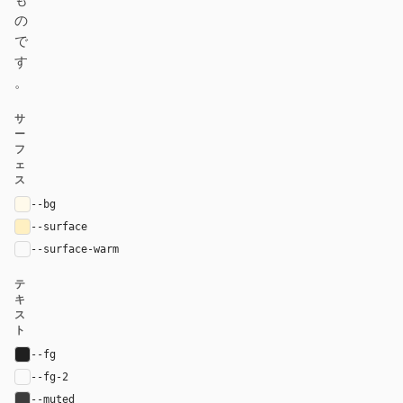
も
の
で
す
。
サ
ー
フ
ェ
ス
--bg
#fffaeb
--surface
#fff0c2
--surface-warm
var(--surface)
テ
キ
ス
ト
--fg
#1f1f1f
--fg-2
var(--fg)
--muted
#3d3d3d