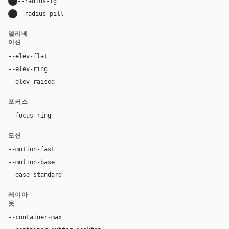
--radius-lg
24px
--radius-pill
9999px
엘리베
이션
--elev-flat
none
--elev-ring
0 0 0 1px var(--border)
--elev-raised
0 20px 52px rgba(32, 25, 20, 0.12)
포커스
--focus-ring
0 0 0 4px rgba(155, 91, 50, 0.24)
모션
--motion-fast
150ms
--motion-base
240ms
--ease-standard
cubic-bezier(0.2, 0, 0, 1)
레이아
웃
--container-max
1180px