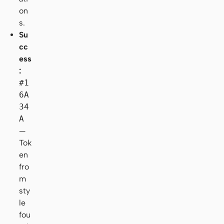
on
s.
Su
cc
ess
:
#1
6A
34
A
—
Tok
en
fro
m
sty
le
fou