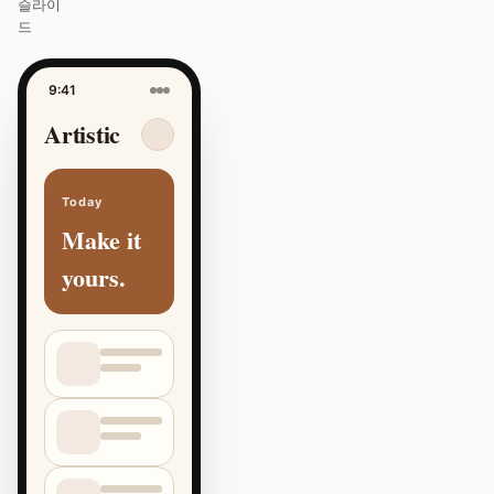
슬라이
드
9:41
Artistic
Today
Make it
yours.