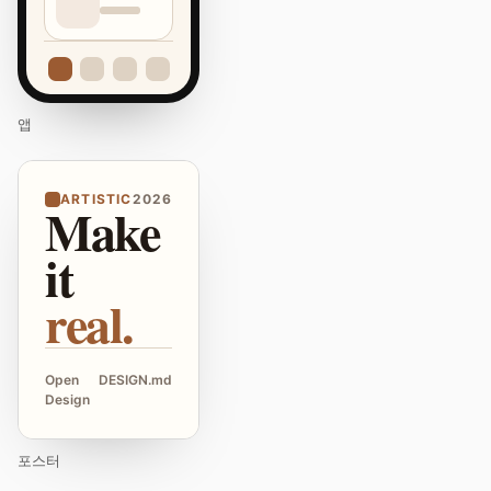
앱
ARTISTIC
2026
Make
it
real.
Open
DESIGN.md
Design
포스터