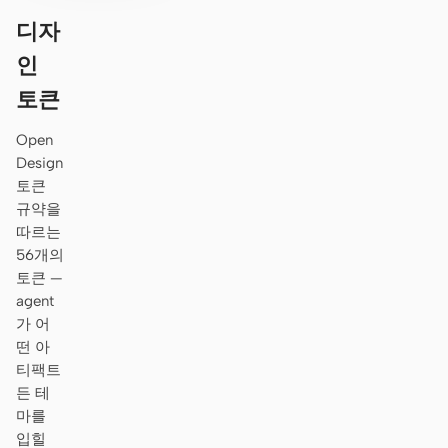
디자
인
토큰
Open
Design
토큰
규약을
따르는
56개의
토큰 —
agent
가 어
떤 아
티팩트
든 테
마를
입힐