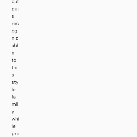
out
put
s
rec
og
niz
abl
e
to
thi
s
sty
le
fa
mil
y
whi
le
pre