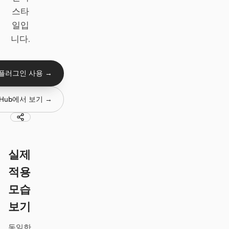
스타
프로토타입
대시보드
일입
슬라이드
이미지
니다.
영상
디자인 시스템
 플러그인 사용 →
역할
솔로 빌더
디자이너
tHub에서 보기 →
엔지니어링
프로덕트 매니저
마케팅
실제
도구
적용
AI 와이어프레임 생성기
AI UI 생성기
모습
AI 프로토타입 생성기
AI 랜딩 페이지 생성기
보기
디자인에서 코드로
Figma에서 코드로
동일한