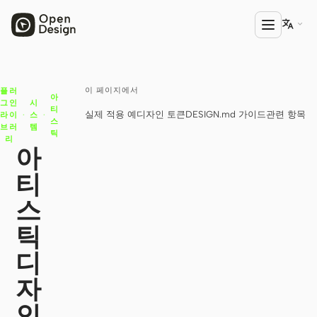

이 페이지에서
플러
제품
아
그인
시
티
실제 적용 예
디자인 토큰
DESIGN.md 가이드
관련 항목
라이
·
스
·
Open Design
스
브러
템
틱
리
HTML Anything
아
티
HTML Video
스
Codex Slides
틱
Open Design Plugin
디
에이전트
자
Codex
인
Cursor Agent