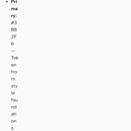
Pri
ma
ry:
#3
B8
2F
6
—
Tok
en
fro
m
sty
le
fou
nd
ati
on
s.