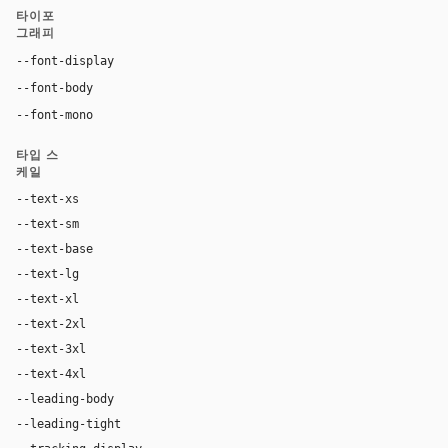
타이포
그래피
Georgia, "Times New Roman", serif
--font-display
Inter, system-ui, sans-serif
--font-body
"SF Mono", ui-monospace, Menlo, monospace
--font-mono
타입 스
케일
--text-xs
12px
--text-sm
14px
--text-base
17px
--text-lg
20px
--text-xl
28px
--text-2xl
42px
--text-3xl
64px
--text-4xl
88px
--leading-body
1.62
--leading-tight
1