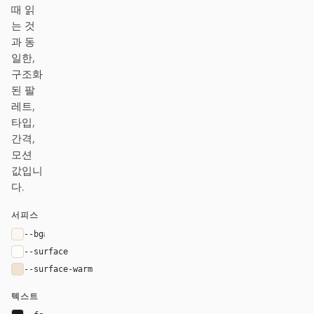
때 읽
는 것
과 동
일한,
구조화
된 팔
레트,
타입,
간격,
모션
값입니
다.
서피스
--bg
#fbf6ee
--surface
#fffdf8
--surface-warm
#f1e3cf
텍스트