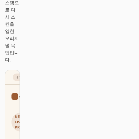
스템으
로 다
기여자
앰배서더
시 스
킨을
모더레이터
Events
입힌
오리지
Discord
Discussions
널 목
업입니
X
다.
artistic.com
Artistic
Sign up
NEW ·
LIVE
PREVIEW