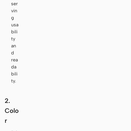
ser
vin
g
usa
bili
ty
an
d
rea
da
bili
ty.
2.
Colo
r