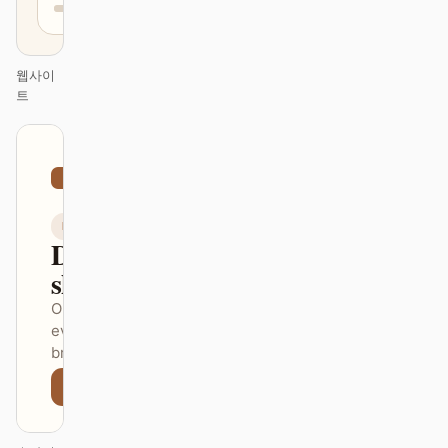
웹사이
트
01
Artistic
/
12
KEYNOTE
Design that
ships itself.
One DESIGN.md —
every surface on-
brand.
Next
Agenda