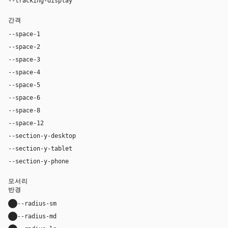
--tracking-display
-0.025em
간격
--space-1
4px
--space-2
8px
--space-3
12px
--space-4
16px
--space-5
20px
--space-6
24px
--space-8
32px
--space-12
48px
--section-y-desktop
112px
--section-y-tablet
80px
--section-y-phone
56px
모서리
반경
--radius-sm
10px
--radius-md
16px