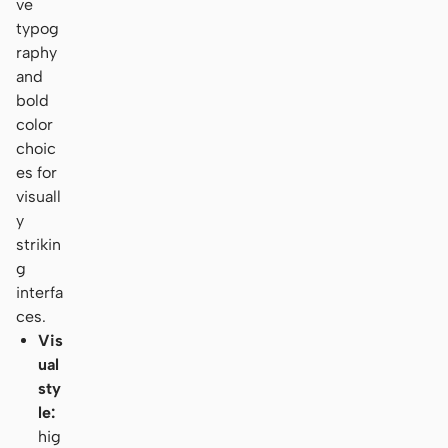
ve
typog
raphy
and
bold
color
choic
es for
visuall
y
strikin
g
interfa
ces.
Vis
ual
sty
le:
hig