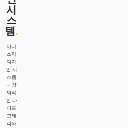
시
Claude Code
스
OpenCode
템
.
Gemini CLI
아티
GitHub Copilot CLI
스틱
Qwen Code
디자
인 시
Grok Build
스템
Kimi CLI
— 창
의적
DeepSeek TUI
인 타
Trae CLI
이포
그래
Aider
피와