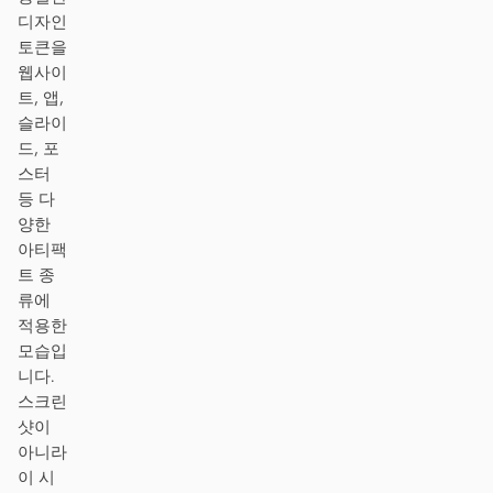
스크린샷을 코드로
HTML to PPT
디자인
토큰을
웹사이
트, 앱,
슬라이
템플릿
스킬
드, 포
스터
시스템
등 다
양한
아티팩
트 종
류에
적용한
블로그
고객 사례
모습입
니다.
튜토리얼
비교
스크린
샷이
다운로드
아니라
이 시