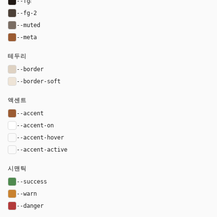
--fg
#201914
--fg-2
#4c4037
--muted
#7a6d63
--meta
#9b5b32
테두리
--border
#ded2c3
--border-soft
#eee4d7
액센트
--accent
#9b5b32
--accent-on
#ffffff
--accent-hover
color-mix(in oklab, var(--accent), black 8%)
--accent-active
color-mix(in oklab, var(--accent), black 14%
시맨틱
--success
#4f8a4f
--warn
#c9822f
--danger
#b33a3a