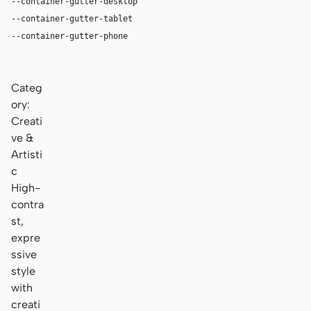
--container-gutter-desktop
36px
--container-gutter-tablet
24px
--container-gutter-phone
16px
Categ
ory:
Creati
ve &
Artisti
c
High-
contra
st,
expre
ssive
style
with
creati