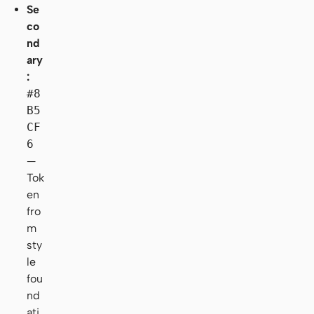
Se
co
nd
ary
:
#8
B5
CF
6
—
Tok
en
fro
m
sty
le
fou
nd
ati