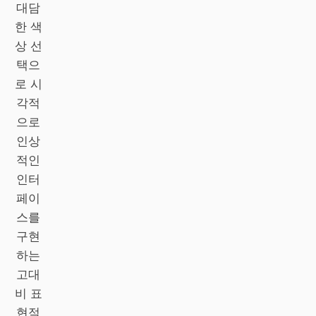
대담
Antigravity
한 색
DeepSeek Reasonix
상 선
택으
Hermes
로 시
Devin for Terminal
각적
으로
Pi
인상
Kiro CLI
적인
인터
Kilo
페이
Mistral Vibe CLI
스를
구현
Qoder CLI
하는
고대
비 표
현적
활용 사례