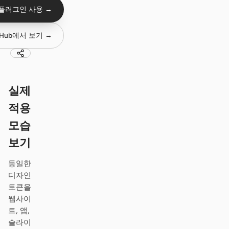
Antigravity
 플러그인 사용 →
DeepSeek Reasonix
tHub에서 보기 →
Hermes
Devin for Terminal
실제
Pi
적용
Kiro CLI
모습
Kilo
보기
Mistral Vibe CLI
동일한
디자인
Qoder CLI
토큰을
웹사이
트, 앱,
슬라이
활용 사례