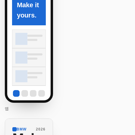
Make it
yours.
앱
BMW
2026