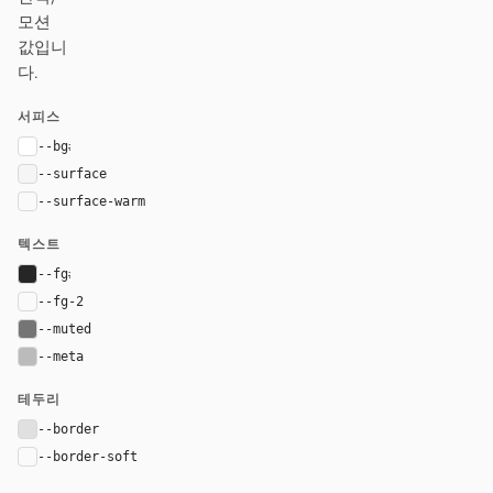
모션
값입니
다.
서피스
--bg
#ffffff
--surface
#f5f5f5
--surface-warm
var(--surface)
텍스트
--fg
#262626
--fg-2
var(--fg)
--muted
#757575
--meta
#bbbbbb
테두리
--border
#e0e0e0
--border-soft
var(--border)