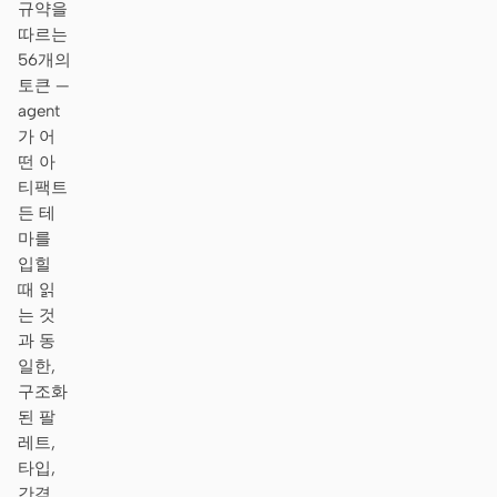
규약을
따르는
56개의
토큰 —
agent
가 어
떤 아
티팩트
든 테
마를
입힐
때 읽
는 것
과 동
일한,
구조화
된 팔
레트,
타입,
간격,