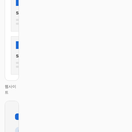
Secure
Simple
웹사이
트
01
BMW
/
12
KEYNOTE