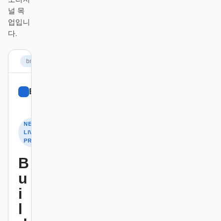
스크린샷을 코드로
HTML to PPT
널 목
업입니
다.
템플릿
스킬
bmw.com
시스템
BMW
Sign up
NEW ·
LIVE
PREVIEW
블로그
고객 사례
B
u
튜토리얼
비교
i
다운로드
l