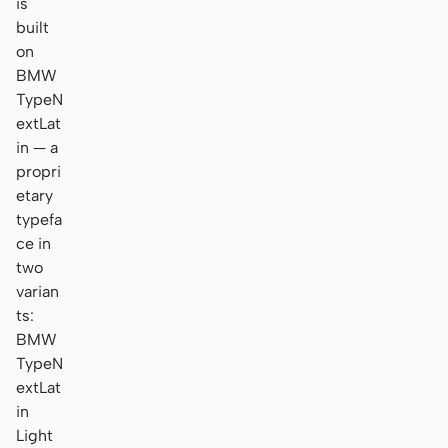
is
built
on
BMW
TypeN
extLat
in — a
propri
etary
typefa
ce in
two
varian
ts:
BMW
TypeN
extLat
in
Light