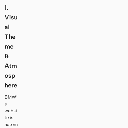
1.
Visu
al
The
me
&
Atm
osp
here
BMW’
s
websi
te is
autom