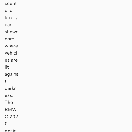
scent
of a
luxury
car
showr
oom
where
vehicl
es are
lit
agains
t
darkn
ess.
The
BMW
CI202
0
desig