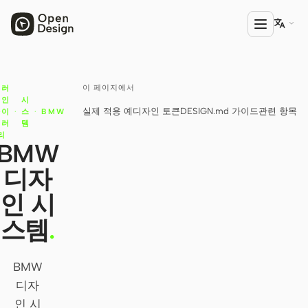

이 페이지에서
플러
제품
그인
시
실제 적용 예
디자인 토큰
DESIGN.md 가이드
관련 항목
라이
·
스
·
BMW
Open Design
브러
템
리
HTML Anything
BMW
디자
HTML Video
인 시
Codex Slides
스템
.
Open Design Plugin
에이전트
BMW
Codex
디자
인 시
Cursor Agent