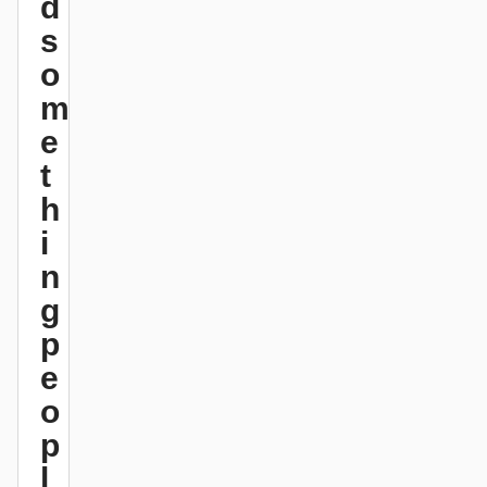
d
s
기여자
앰배서더
o
m
모더레이터
Events
e
Discord
Discussions
t
X
h
i
n
g
p
e
o
p
l