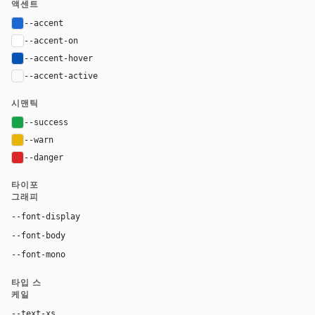
액센트
--accent
#1c69d4
--accent-on
#ffffff
--accent-hover
#0653b6
--accent-active
color-mix(in oklab, var(--accent), black 18%
시맨틱
--success
#16a34a
--warn
#eab308
--danger
#dc2626
타이포
그래피
--font-display
"BMWTypeNextLatin Light", Helvetica, Arial, "Hiragin
--font-body
BMWTypeNextLatin, Helvetica, Arial, "Hiragino Kaku Goth
ui-monospace, "SF Mono", "JetBrains Mono", M
--font-mono
타입 스
케일
--text-xs
12px