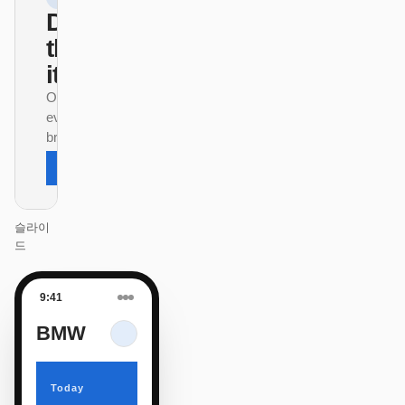
Design
that ships
itself.
One DESIGN.md —
every surface on-
brand.
Next
Agenda
슬라이
드
9:41
BMW
Today