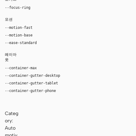
--focus-ring
0 0 0 2px var(--accent-hover)
모션
--motion-fast
150ms
--motion-base
200ms
--ease-standard
cubic-bezier(0.2, 0, 0, 1)
레이아
웃
--container-max
1440px
--container-gutter-desktop
32px
--container-gutter-tablet
24px
--container-gutter-phone
16px
Categ
ory:
Auto
motiv