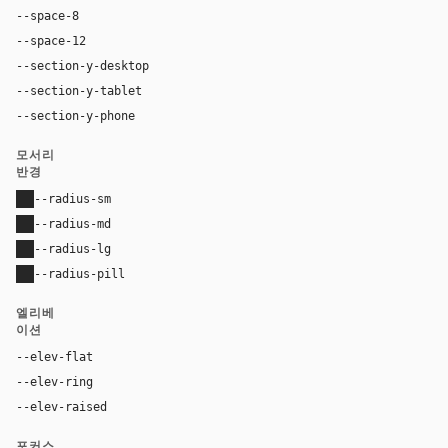
--space-8
32px
--space-12
48px
--section-y-desktop
96px
--section-y-tablet
64px
--section-y-phone
40px
모서리
반경
--radius-sm
0
--radius-md
0
--radius-lg
0
--radius-pill
0
엘리베
이션
--elev-flat
none
--elev-ring
0 0 0 1px var(--border)
--elev-raised
none
포커스