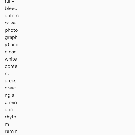
full-
bleed
autom
otive
photo
graph
y) and
clean
white
conte
nt
areas,
creati
ng a
cinem
atic
rhyth
m
remini