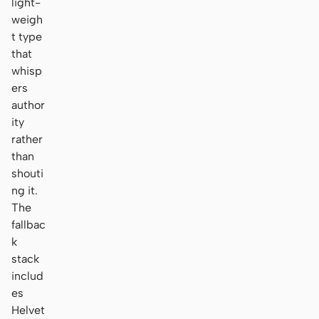
light-
weigh
t type
that
whisp
ers
author
ity
rather
than
shouti
ng it.
The
fallbac
k
stack
includ
es
Helvet