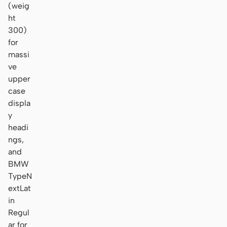
(weig
ht
300)
for
massi
ve
upper
case
displa
y
headi
ngs,
and
BMW
TypeN
extLat
in
Regul
ar for