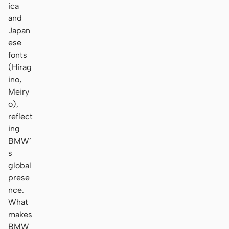
ica
and
Japan
ese
fonts
(Hirag
ino,
Meiry
o),
reflect
ing
BMW’
s
global
prese
nce.
What
makes
BMW