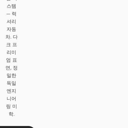
스템
Claude Code
— 럭
셔리
OpenCode
자동
Gemini CLI
차. 다
크 프
GitHub Copilot CLI
리미
Qwen Code
엄 표
면, 정
Grok Build
밀한
독일
Kimi CLI
엔지
DeepSeek TUI
니어
링 미
Trae CLI
학.
Aider