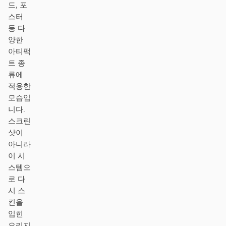
드, 포
프로토타입
대시보드
스터
등 다
슬라이드
이미지
양한
아티팩
영상
디자인 시스템
트 종
류에
역할
적용한
솔로 빌더
디자이너
모습입
니다.
엔지니어링
프로덕트 매니저
스크린
샷이
마케팅
아니라
도구
이 시
스템으
AI 와이어프레임 생성기
AI UI 생성기
로 다
AI 프로토타입 생성기
AI 랜딩 페이지 생성기
시 스
킨을
디자인에서 코드로
Figma에서 코드로
입힌
오리지