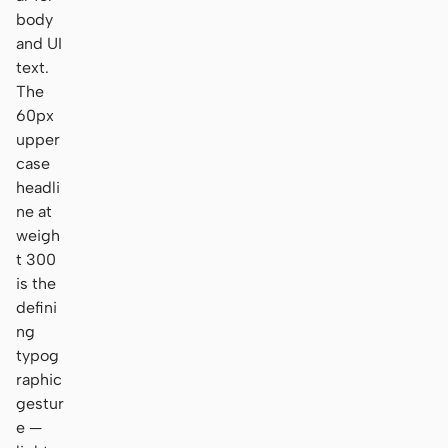
body
and UI
text.
The
60px
upper
case
headli
ne at
weigh
t 300
is the
defini
ng
typog
raphic
gestur
e —