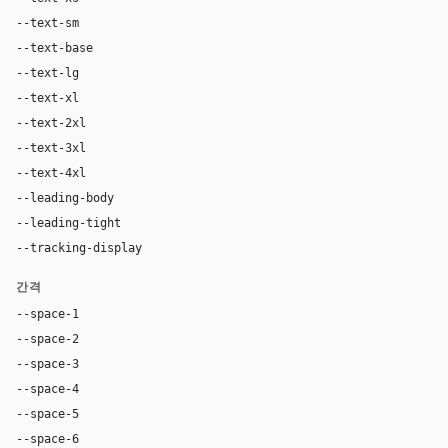
--text-sm
14px
--text-base
16px
--text-lg
18px
--text-xl
24px
--text-2xl
32px
--text-3xl
44px
--text-4xl
60px
--leading-body
1.15
--leading-tight
1.30
--tracking-display
0
간격
--space-1
4px
--space-2
8px
--space-3
12px
--space-4
16px
--space-5
20px
--space-6
24px