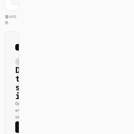
웹사이
트
01
Mono
/
12
KEYNOTE
Design
that
ships
itself.
One DESIGN.md —
every surface
on-brand.
Next
Agenda