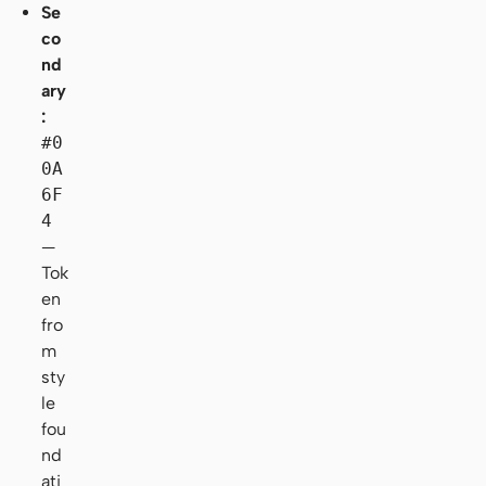
Se
co
nd
ary
:
#0
0A
6F
4
—
Tok
en
fro
m
sty
le
fou
nd
ati