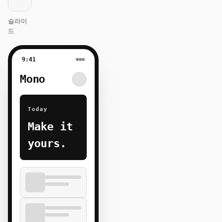
슬라이
드
9:41
Mono
Today
Make it
yours.