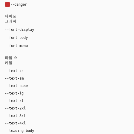
--danger
#c53030
타이포
그래피
"IBM Plex Mono", ui-monospace, monospace
--font-display
"IBM Plex Mono", ui-monospace, monospace
--font-body
"IBM Plex Mono", ui-monospace, monospace
--font-mono
타입 스
케일
--text-xs
11px
--text-sm
12px
--text-base
14px
--text-lg
16px
--text-xl
20px
--text-2xl
28px
--text-3xl
40px
--text-4xl
56px
--leading-body
1.45