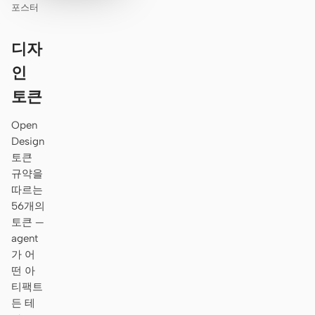
포스터
디자
인
토큰
Open
Design
토큰
규약을
따르는
56개의
토큰 —
agent
가 어
떤 아
티팩트
든 테