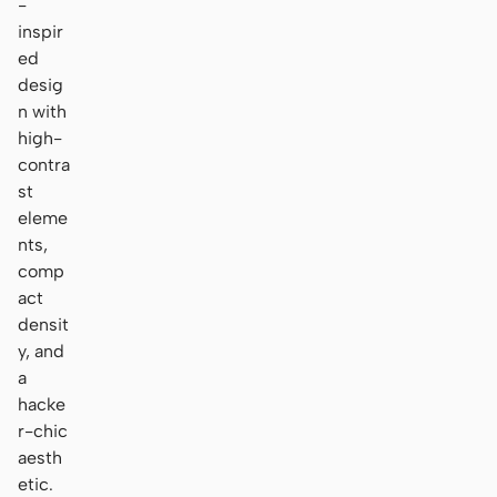
-
inspir
ed
desig
n with
high-
contra
st
eleme
nts,
comp
act
densit
y, and
a
hacke
r-chic
aesth
etic.