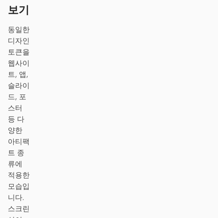
보기
프로토타입
대시보드
동일한
슬라이드
이미지
디자인
토큰을
영상
디자인 시스템
웹사이
역할
트, 앱,
슬라이
솔로 빌더
디자이너
드, 포
엔지니어링
프로덕트 매니저
스터
등 다
마케팅
양한
아티팩
도구
트 종
AI 와이어프레임 생성기
AI UI 생성기
류에
적용한
AI 프로토타입 생성기
AI 랜딩 페이지 생성기
모습입
니다.
디자인에서 코드로
Figma에서 코드로
스크린