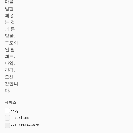
마를
입힐
때 읽
는 것
과 동
일한,
구조화
된 팔
레트,
타입,
간격,
모션
값입니
다.
서피스
--bg
#ffffff
--surface
#f7f7f7
--surface-warm
#eeeeee