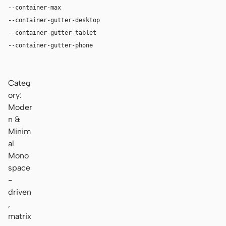
--container-max
1280px
--container-gutter-desktop
36px
--container-gutter-tablet
24px
--container-gutter-phone
16px
Categ
ory:
Moder
n &
Minim
al
Mono
space
-
driven
,
matrix