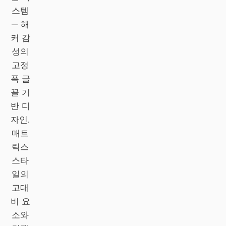
스템
Claude Code
— 해
커 감
OpenCode
성의
Gemini CLI
고정
폭 글
GitHub Copilot CLI
꼴 기
Qwen Code
반 디
자인.
Grok Build
매트
릭스
Kimi CLI
스타
DeepSeek TUI
일의
고대
Trae CLI
비 요
Aider
소와