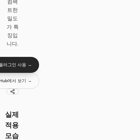
컴팩
Antigravity
트한
DeepSeek Reasonix
밀도
가 특
Hermes
징입
Devin for Terminal
니다.
Pi
 플러그인 사용 →
Kiro CLI
tHub에서 보기 →
Kilo
Mistral Vibe CLI
Qoder CLI
실제
적용
모습
활용 사례