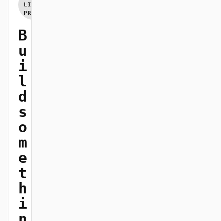
LIVE
PREVIEW
기여자
앰배서더
B
모더레이터
Events
u
i
Discord
Discussions
l
X
d
s
o
m
e
t
h
i
n