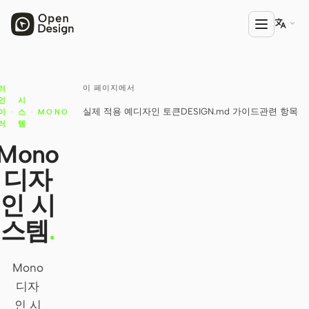

이 페이지에서
러
제품
인
시
실제 적용 예
디자인 토큰
DESIGN.md 가이드
관련 항목
이
·
스
·
MONO
Open Design
러
템
리
HTML Anything
Mono
디자
HTML Video
인 시
Codex Slides
스템
.
Open Design Plugin
에이전트
Mono
Codex
디자
인 시
Cursor Agent