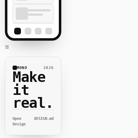
앱
MONO
2026
Make
it
real.
Open
DESIGN.md
Design