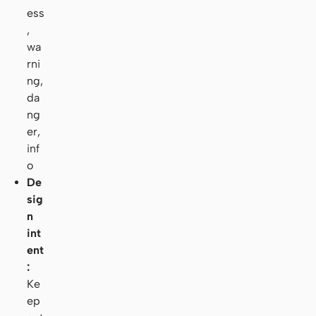
ess
,
wa
rni
ng,
da
ng
er,
inf
o
De
sig
n
int
ent
:
Ke
ep