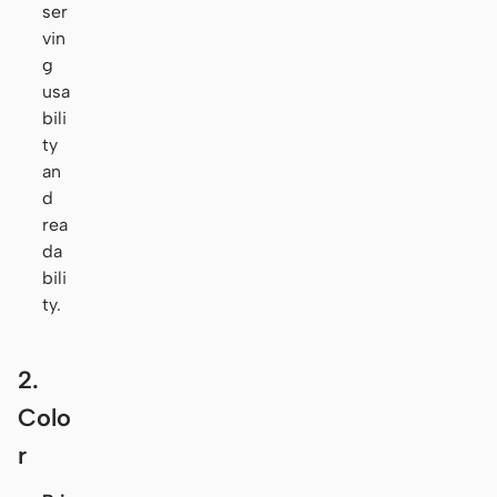
ser
vin
g
usa
bili
ty
an
d
rea
da
bili
ty.
2.
Colo
r