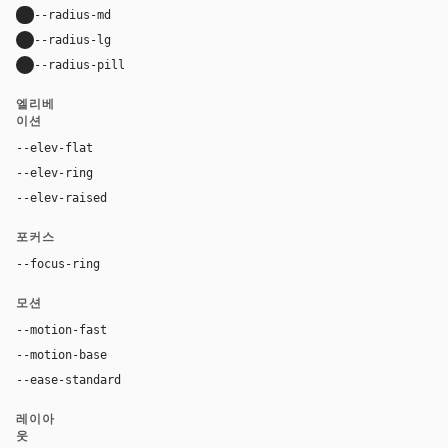
--radius-md
8px
--radius-lg
12px
--radius-pill
9999px
엘리베
이션
--elev-flat
none
--elev-ring
0 0 0 1px var(--border)
--elev-raised
0 16px 40px rgba(0, 0, 0, 0.10)
포커스
--focus-ring
0 0 0 3px rgba(17, 17, 17, 0.18)
모션
--motion-fast
100ms
--motion-base
180ms
--ease-standard
cubic-bezier(0.2, 0, 0, 1)
레이아
웃