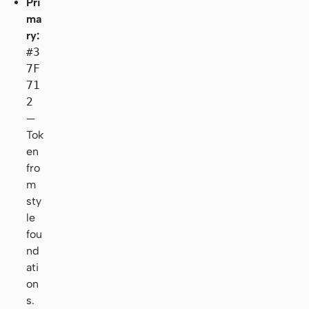
Pri
ma
ry:
#3
7F
71
2
—
Tok
en
fro
m
sty
le
fou
nd
ati
on
s.