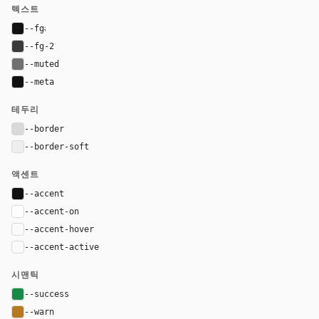
텍스트
--fg
#111111
--fg-2
#3a3a3a
--muted
#707070
--meta
#111111
테두리
--border
#d9d9d9
--border-soft
#eeeeee
액센트
--accent
#111111
--accent-on
#ffffff
--accent-hover
color-mix(in oklab, var(--accent), black 8%)
--accent-active
color-mix(in oklab, var(--accent), black 14%
시맨틱
--success
#168a46
--warn
#b7791f