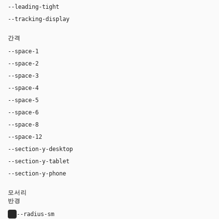
--leading-tight
1.06
--tracking-display
-0.025em
간격
--space-1
4px
--space-2
8px
--space-3
12px
--space-4
16px
--space-5
20px
--space-6
24px
--space-8
32px
--space-12
48px
--section-y-desktop
80px
--section-y-tablet
60px
--section-y-phone
42px
모서리
반경
--radius-sm
4px