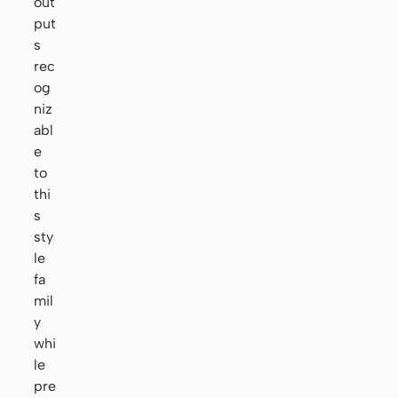
out
put
s
rec
og
niz
abl
e
to
thi
s
sty
le
fa
mil
y
whi
le
pre