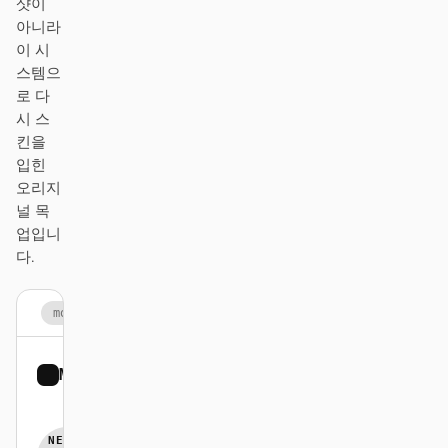
샷이
스크린샷을 코드로
HTML to PPT
아니라
이 시
스템으
로 다
시 스
템플릿
스킬
킨을
시스템
입힌
오리지
널 목
업입니
다.
블로그
고객 사례
mono.com
튜토리얼
비교
Mono
Sign up
다운로드
NEW ·