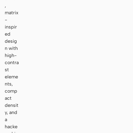
,
matrix
-
inspir
ed
desig
n with
high-
contra
st
eleme
nts,
comp
act
densit
y, and
a
hacke