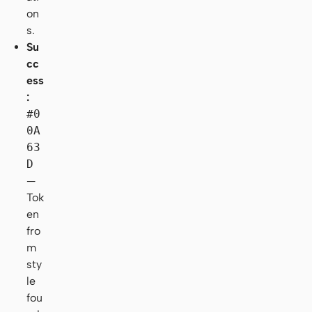
on
s.
Su
cc
ess
:
#0
0A
63
D
—
Tok
en
fro
m
sty
le
fou