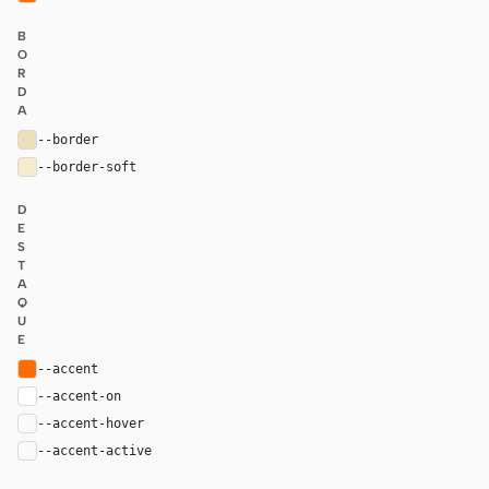
B
O
R
D
A
--border
#eadfba
--border-soft
#f5eccd
D
E
S
T
A
Q
U
E
--accent
#ff6b00
--accent-on
#ffffff
--accent-hover
color-mix(in oklab, var(--accent), black 8%)
--accent-active
color-mix(in oklab, var(--accent), black 14%