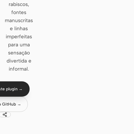
rabiscos,
Claude Code
fontes
manuscritas
OpenCode
e linhas
imperfeitas
Gemini CLI
para uma
GitHub Copilot CLI
sensação
divertida e
Qwen Code
informal.
Grok Build
Kimi CLI
ste plugin →
DeepSeek TUI
o GitHub →
Trae CLI
Aider