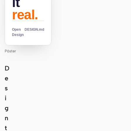
it
real.
Open
DESIGN.md
Design
Pôster
D
e
s
i
g
n
t