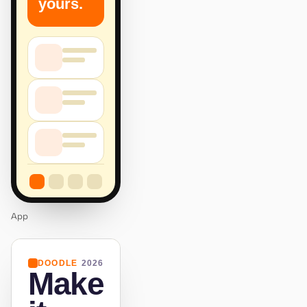
yours.
App
DOODLE
2026
Make