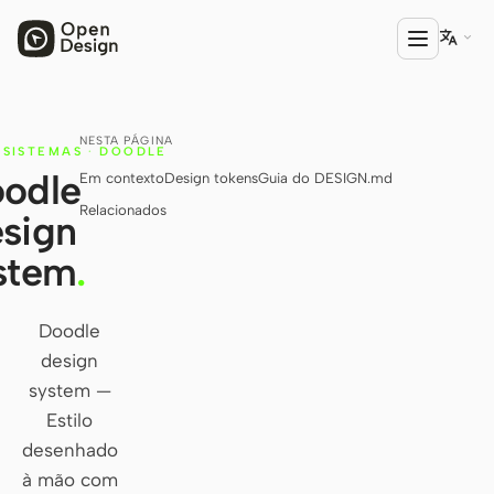

NESTA PÁGINA
PRODUTO
SISTEMAS
·
DOODLE
odle
Em contexto
Design tokens
Guia do DESIGN.md
Open Design
Relacionados
sign
HTML Anything
stem
.
HTML Video
Codex Slides
Doodle
design
Open Design Plugin
system —
AGENTE
Estilo
Codex
desenhado
à mão com
Cursor Agent