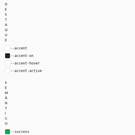
D
E
S
T
A
Q
U
E
--accent
#ffffff
--accent-on
#1f2228
--accent-hover
rgba(255, 255, 255, 0.9)
--accent-active
rgba(255, 255, 255, 0.8)
S
E
M
Â
N
T
I
C
O
--success
#16a34a