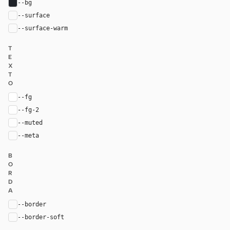
--bg
#1f2228
--surface
rgba(255, 255, 255, 0.03)
--surface-warm
rgba(255, 255, 255, 0.05)
T
E
X
T
O
--fg
#ffffff
--fg-2
rgba(255, 255, 255, 0.7)
--muted
rgba(255, 255, 255, 0.5)
--meta
rgba(255, 255, 255, 0.3)
B
O
R
D
A
--border
rgba(255, 255, 255, 0.1)
--border-soft
rgba(255, 255, 255, 0.05)