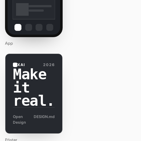
App
XAI
2026
Make
it
real.
Open
DESIGN.md
Design
Pôster