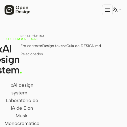

NESTA PÁGINA
A
PRODUTO
·
SISTEMAS
·
XAI
S
xAI
Em contexto
Design tokens
Guia do DESIGN.md
Open Design
Relacionados
sign
HTML Anything
stem
.
HTML Video
Codex Slides
xAI design
system —
Open Design Plugin
Laboratório de
AGENTE
IA de Elon
Codex
Musk.
Monocromático
Cursor Agent