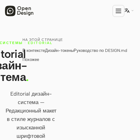

НА ЭТОЙ СТРАНИЦЕ
ПРОДУКТ
СИСТЕМЫ
·
EDITORIAL
torial
В контексте
Дизайн-токены
Руководство по DESIGN.md
Open Design
Похожее
зайн-
HTML Anything
стема
.
HTML Video
Codex Slides
Editorial дизайн-
система —
Open Design Plugin
Редакционный макет
АГЕНТЫ
в стиле журналов с
Codex
изысканной
шрифтовой
Cursor Agent