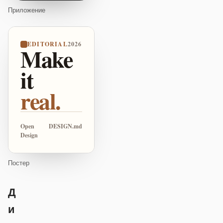
Приложение
EDITORIAL
2026
Make
it
real.
Open
DESIGN.md
Design
Постер
Д
и