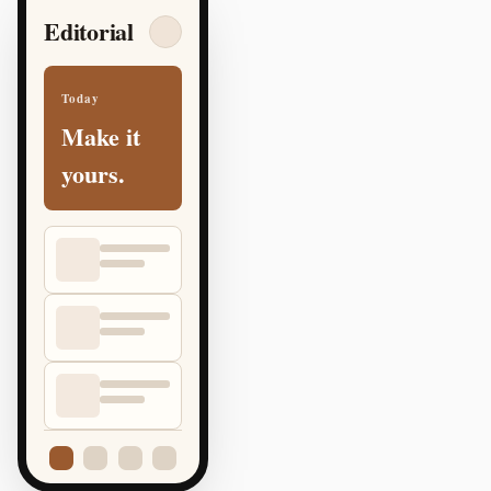
Editorial
Today
Make it
yours.