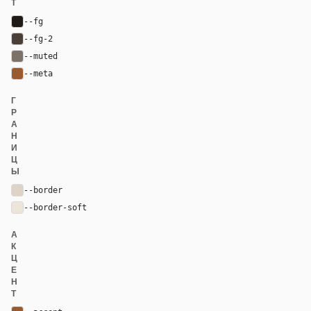
Т
--fg
#1f1a16
--fg-2
#4b4038
--muted
#7d7168
--meta
#9a5a2f
Г
Р
А
Н
И
Ц
Ы
--border
#ded3c5
--border-soft
#eee5da
А
К
Ц
Е
Н
Т