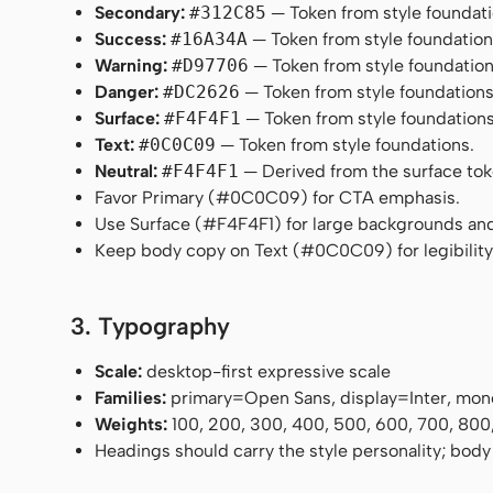
Secondary:
#312C85
— Token from style foundati
Success:
#16A34A
— Token from style foundation
Warning:
#D97706
— Token from style foundation
Danger:
#DC2626
— Token from style foundations
Surface:
#F4F4F1
— Token from style foundations
Text:
#0C0C09
— Token from style foundations.
Neutral:
#F4F4F1
— Derived from the surface token
Favor Primary (#0C0C09) for CTA emphasis.
Use Surface (#F4F4F1) for large backgrounds and
Keep body copy on Text (#0C0C09) for legibility
3. Typography
Scale:
desktop-first expressive scale
Families:
primary=Open Sans, display=Inter, mon
Weights:
100, 200, 300, 400, 500, 600, 700, 800
Headings should carry the style personality; body