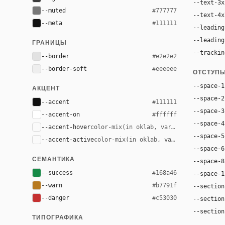
--text-3x
--muted
#777777
--text-4x
--meta
#111111
--leading
--leading
ГРАНИЦЫ
--trackin
--border
#e2e2e2
--border-soft
#eeeeee
ОТСТУП
--space-1
АКЦЕНТ
--space-2
--accent
#111111
--space-3
--accent-on
#ffffff
--space-4
--accent-hover
color-mix(in oklab, var(--accent), bla
--space-5
--accent-active
color-mix(in oklab, var(--accent), bl
--space-6
СЕМАНТИКА
--space-8
--success
#168a46
--space-1
--warn
#b7791f
--section
--danger
#c53030
--section
--section
ТИПОГРАФИКА