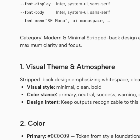
Inter, system-ui, sans-serif
--font-display
Inter, system-ui, sans-serif
--font-body
"SF Mono", ui-monospace, Menlo, monosp
--font-mono
Category: Modern & Minimal Stripped-back design em
maximum clarity and focus.
1. Visual Theme & Atmosphere
Stripped-back design emphasizing whitespace, clean
Visual style:
minimal, clean, bold
Color stance:
primary, neutral, success, warning,
Design intent:
Keep outputs recognizable to this s
2. Color
Primary:
#0C0C09
— Token from style foundation