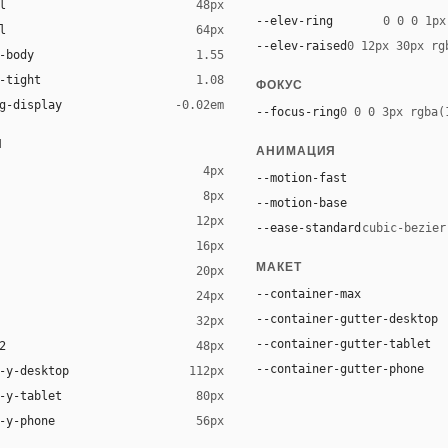
l
48px
--elev-ring
0 0 0 1px
l
64px
--elev-raised
0 12px 30px rg
-body
1.55
-tight
1.08
ФОКУС
g-display
-0.02em
--focus-ring
0 0 0 3px rgba(
Ы
АНИМАЦИЯ
4px
--motion-fast
8px
--motion-base
12px
--ease-standard
cubic-bezier
16px
ck 8%)
МАКЕТ
20px
ack 14%)
--container-max
24px
--container-gutter-desktop
32px
--container-gutter-tablet
2
48px
--container-gutter-phone
-y-desktop
112px
-y-tablet
80px
-y-phone
56px