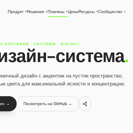
Продукт
Решения
Плагины
Цены
Ресурсы
Сообщество
▾
▾
▾
▾
▾
А ПЛАГИНОВ
·
СИСТЕМЫ
·
MINIMAL
дизайн-система
.
ничный дизайн с акцентом на пустое пространство,
ые цвета для максимальной ясности и концентрации.
гин →
Посмотреть на GitHub →