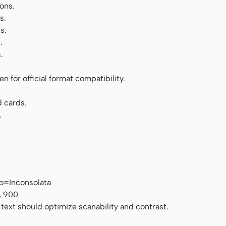
ons.
s.
s.
.
.
 for official format compatibility.
 cards.
.
o=Inconsolata
, 900
 text should optimize scanability and contrast.