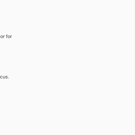
or for
cus.