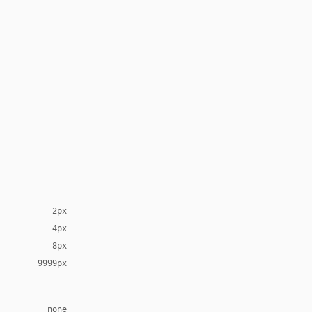
2px
4px
8px
9999px
none