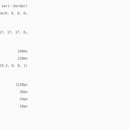
 var(--border)
ba(0, 0, 0, 0.08)
17, 17, 17, 0.18)
140ms
220ms
(0.2, 0, 0, 1)
1120px
36px
24px
16px