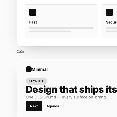
Fast
Secur
Сайт
Minimal
KEYNOTE
Design that ships its
One DESIGN.md — every surface on-brand.
Next
Agenda