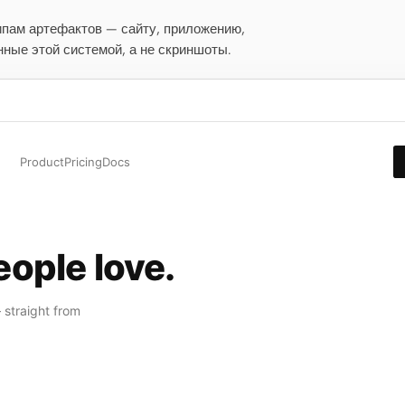
ипам артефактов — сайту, приложению,
ные этой системой, а не скриншоты.
Product
Pricing
Docs
ople love.
 straight from