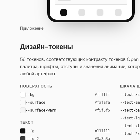
Приложение
Дизайн-токены
56 токенов, соответствующих контракту токенов Open
палитра, шрифты, отступы и значения анимации, кото
любой артефакт.
ПОВЕРХНОСТЬ
ШКАЛА 
--bg
--text-xs
#ffffff
--surface
--text-sm
#fafafa
--surface-warm
--text-ba
#f5f5f5
--text-lg
ТЕКСТ
--text-xl
--fg
#111111
--text-2x
--fg-2
#3a3a3a