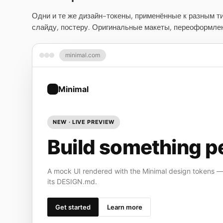
Одни и те же дизайн-токены, применённые к разным т
слайду, постеру. Оригинальные макеты, переоформлен
minimal.com
Minimal
NEW · LIVE PREVIEW
Build something pe
A mock UI rendered with the Minimal design tokens —
its DESIGN.md.
Get started
Learn more