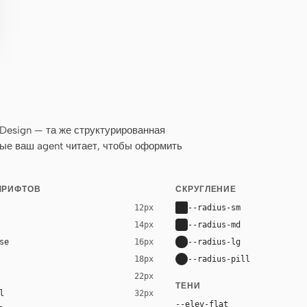
 Design — та же структурированная
рые ваш agent читает, чтобы оформить
ШРИФТОВ
СКРУГЛЕНИЕ
--radius-sm
12px
--radius-md
14px
se
--radius-lg
16px
--radius-pill
18px
22px
ТЕНИ
l
32px
--elev-flat