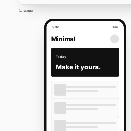
Слайды
9:41
Minimal
Today
Make it yours.