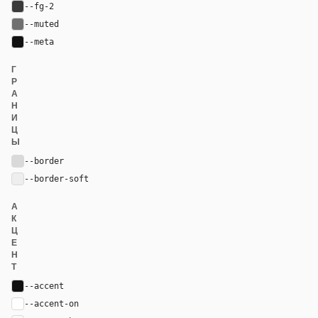
--fg-2
#3a3a3a
--muted
#707070
--meta
#111111
Г
Р
А
Н
И
Ц
Ы
--border
#d9d9d9
--border-soft
#eeeeee
А
К
Ц
Е
Н
Т
--accent
#111111
--accent-on
#ffffff