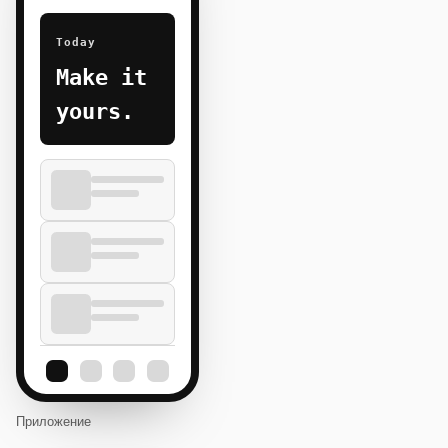
Today
Make it
yours.
Приложение