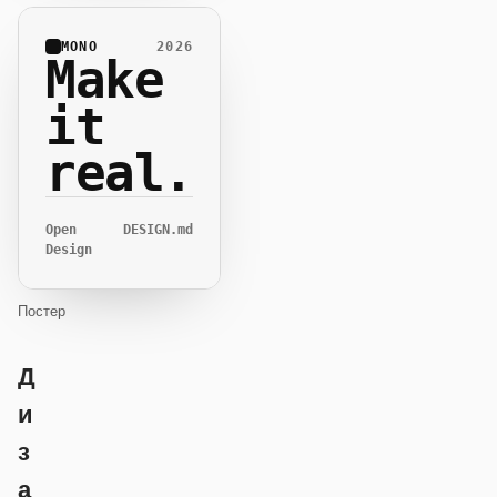
MONO
2026
Make
it
real.
Open
DESIGN.md
Design
Постер
Д
и
з
а