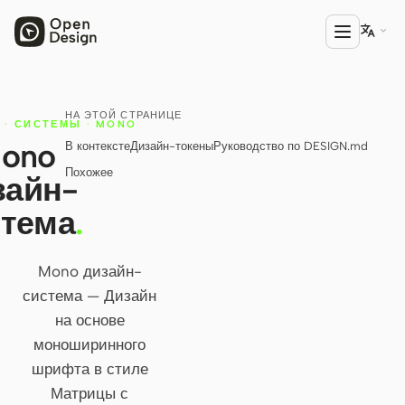

НА ЭТОЙ СТРАНИЦЕ
ПРОДУКТ
·
СИСТЕМЫ
·
MONO
ono
В контексте
Дизайн-токены
Руководство по DESIGN.md
Open Design
Похожее
зайн-
HTML Anything
стема
.
HTML Video
Codex Slides
Mono дизайн-
система — Дизайн
Open Design Plugin
на основе
АГЕНТЫ
моноширинного
Codex
шрифта в стиле
Матрицы с
Cursor Agent