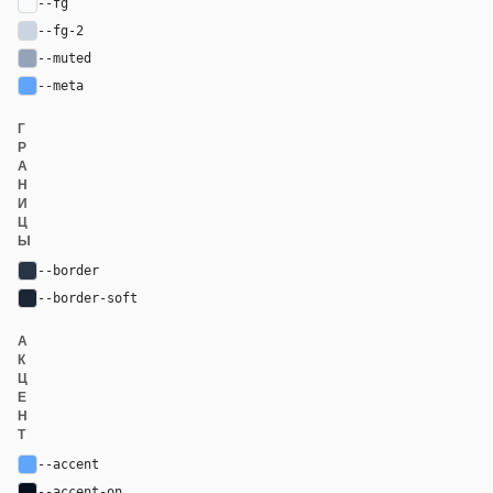
--fg
#f8fafc
--fg-2
#cbd5e1
--muted
#94a3b8
--meta
#60a5fa
Г
Р
А
Н
И
Ц
Ы
--border
#2a3447
--border-soft
#1d2636
А
К
Ц
Е
Н
Т
--accent
#60a5fa
--accent-on
#06101d