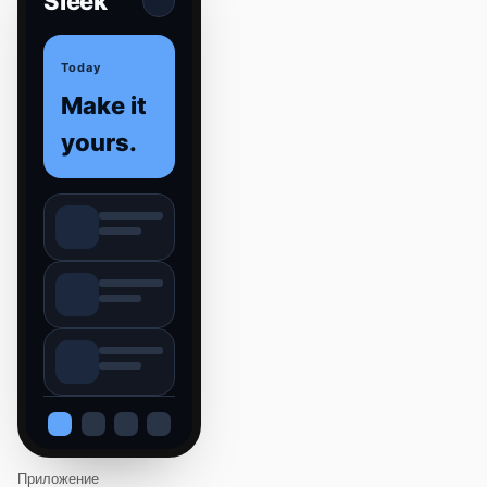
Sleek
Today
Make it
yours.
Приложение