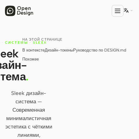

НА ЭТОЙ СТРАНИЦЕ
ПРОДУКТ
·
СИСТЕМЫ
·
SLEEK
leek
В контексте
Дизайн-токены
Руководство по DESIGN.md
Open Design
Похожее
зайн-
HTML Anything
стема
.
HTML Video
Codex Slides
Sleek дизайн-
система —
Open Design Plugin
Современная
АГЕНТЫ
минималистичная
Codex
эстетика с чёткими
линиями,
Cursor Agent