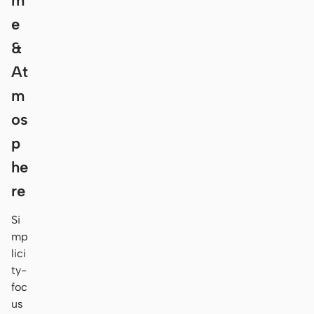
m
e
&
At
m
os
p
he
re
Si
mp
lici
ty-
foc
us