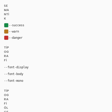
SE
MA
NTI
K
--success
#168a46
--warn
#b7791f
--danger
#c53030
TIP
OG
RA
FI
Inter, system-ui, sans-serif
--font-display
Inter, system-ui, sans-serif
--font-body
"SF Mono", ui-monospace, Menlo, monospace
--font-mono
TIP
OG
RA
FI
ÖL