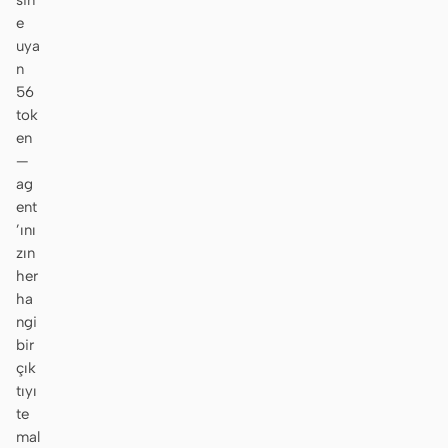
sin
e
uya
n
56
tok
en
—
ag
ent
’ını
zın
her
ha
ngi
bir
çık
tıyı
te
mal