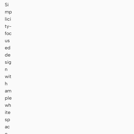
Si
mp
lici
ty-
foc
us
ed
de
sig
n
wit
h
am
ple
wh
ite
sp
ac
e,