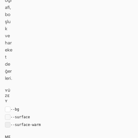
ogr
afi,
bo
şlu
k
ve
har
eke
t
de
ğer
leri.
YÜ
ZE
Y
--bg
#ffffff
--surface
#f7f7f7
--surface-warm
#eeeeee
ME