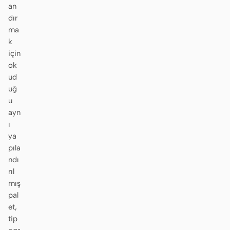
an
dır
ma
k
için
ok
ud
uğ
u
ayn
ı
ya
pıla
ndı
rıl
mış
pal
et,
tip