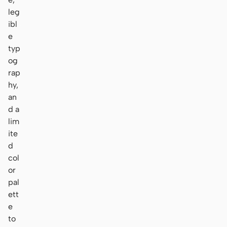
leg
ibl
e
typ
og
rap
hy,
an
d a
lim
ite
d
col
or
pal
ett
e
to