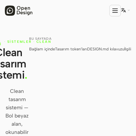

BU SAYFADA
ÜRÜN
·
SISTEMLER
·
CLEAN
I
Clean
Bağlam içinde
Tasarım token’ları
DESIGN.md kılavuzu
İlgili
Open Design
asarım
HTML Anything
stemi
.
HTML Video
Codex Slides
Clean
tasarım
Open Design Plugin
sistemi —
AGENT
Bol beyaz
Codex
alan,
okunabilir
Cursor Agent