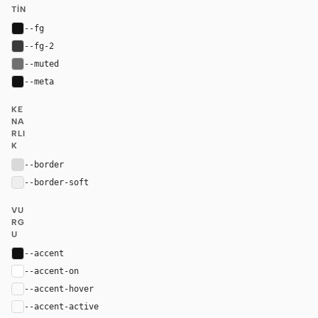
TIN
--fg
#111111
--fg-2
#3a3a3a
--muted
#707070
--meta
#111111
KE
NA
RLI
K
--border
#d9d9d9
--border-soft
#eeeeee
VU
RG
U
--accent
#111111
--accent-on
#ffffff
--accent-hover
color-mix(in oklab, var(--accent), black 8%)
--accent-active
color-mix(in oklab, var(--accent), black 14%