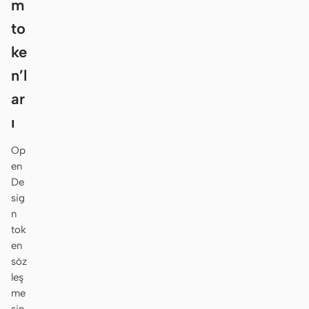
m
to
ke
n’l
ar
ı
Op
en
De
sig
n
tok
en
söz
leş
me