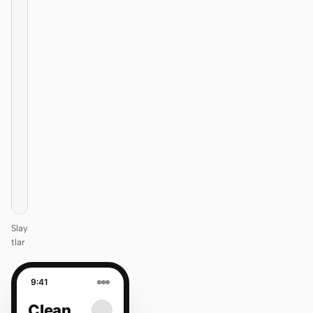
01
Clean
/
12
KEYNOTE
Design
that ships
itself.
One DESIGN.md —
every surface on-
brand.
Next
Agenda
Slay
tlar
9:41
Clean