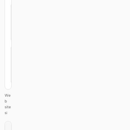
Secure
Simple
We
b
site
si