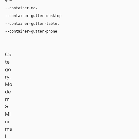
--container-max
1180px
--container-gutter-desktop
36px
--container-gutter-tablet
24px
--container-gutter-phone
16px
Ca
te
go
ry:
Mo
de
rn
&
Mi
ni
ma
l