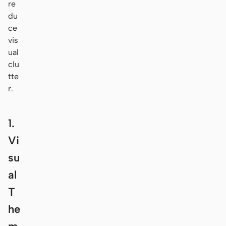
re
du
ce
vis
ual
clu
tte
r.
1.
Vi
su
al
T
he