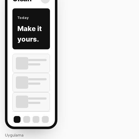
Today
Make it
yours.
Uygulama