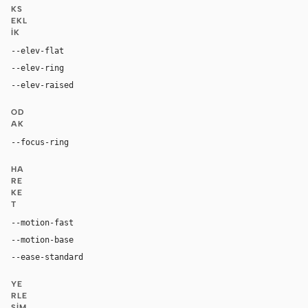
KS
EKL
IK
--elev-flat
none
--elev-ring
0 0 0 1px var(--border)
--elev-raised
0 16px 40px rgba(0, 0, 0, 0.10)
OD
AK
--focus-ring
0 0 0 3px rgba(17, 17, 17, 0.18)
HA
RE
KE
T
--motion-fast
150ms
--motion-base
240ms
--ease-standard
cubic-bezier(0.2, 0, 0, 1)
YE
RLE
ŞIM