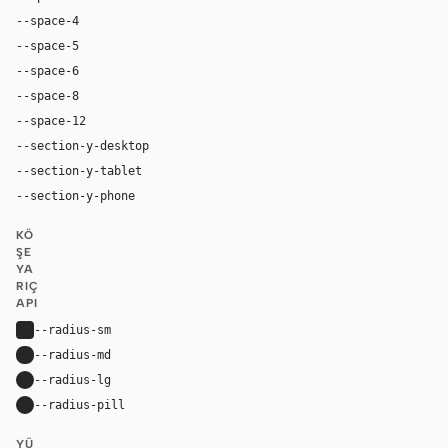
--space-4
16px
--space-5
20px
--space-6
24px
--space-8
32px
--space-12
48px
--section-y-desktop
96px
--section-y-tablet
68px
--section-y-phone
48px
KÖ
ŞE
YA
RIÇ
API
--radius-sm
4px
--radius-md
8px
--radius-lg
12px
--radius-pill
9999px
YÜ