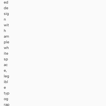
ed
de
sig
n
wit
h
am
ple
wh
ite
sp
ac
e,
leg
ibl
e
typ
og
rap