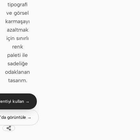
tipografi
Claude Code
ve görsel
karmaşayı
OpenCode
azaltmak
için sınırlı
Gemini CLI
renk
GitHub Copilot CLI
paleti ile
sadeliğe
Qwen Code
odaklanan
Grok Build
tasarım.
Kimi CLI
entiyi kullan →
DeepSeek TUI
Trae CLI
’da görüntüle →
Aider