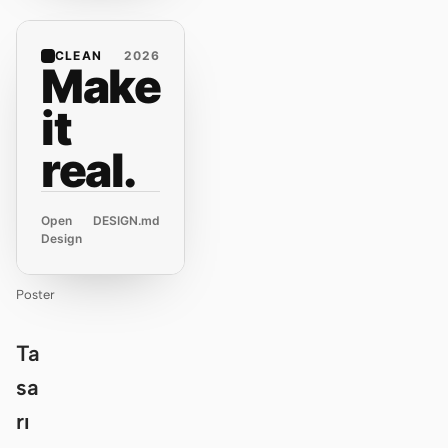
CLEAN
2026
Make
it
real.
Open
DESIGN.md
Design
Poster
Ta
sa
rı