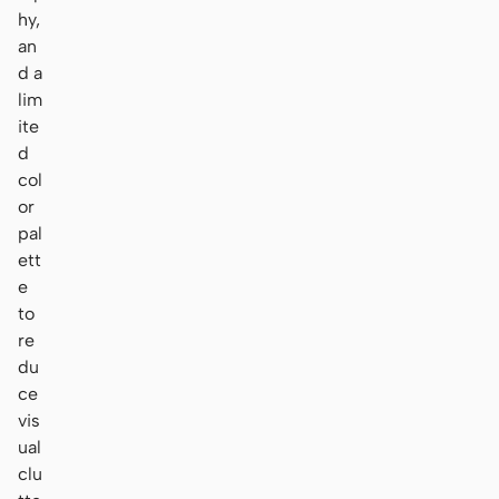
hy,
an
d a
lim
ite
d
col
or
pal
ett
e
to
re
du
ce
vis
ual
clu