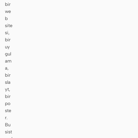
bir
Ekran görüntüsünden
HTML to PPT
we
koda
b
site
si,
bir
uy
Şablonlar
Skill
gul
am
Sistemler
a,
bir
sla
yt,
bir
po
Blog
Müşteri Hikayeleri
ste
r.
Eğitimler
Karşılaştır
Bu
sist
İndir