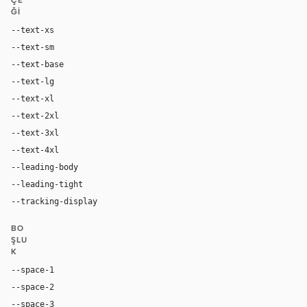
ÇE
ĞI
--text-xs
12px
--text-sm
14px
--text-base
16px
--text-lg
18px
--text-xl
24px
--text-2xl
36px
--text-3xl
54px
--text-4xl
76px
--leading-body
1.52
--leading-tight
1.06
--tracking-display
-0.025em
BO
ŞLU
K
--space-1
4px
--space-2
8px
--space-3
12px