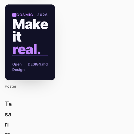
COSMIC
2026
Make
it
real.
Open
DESIGN.md
Design
Poster
Ta
sa
rı