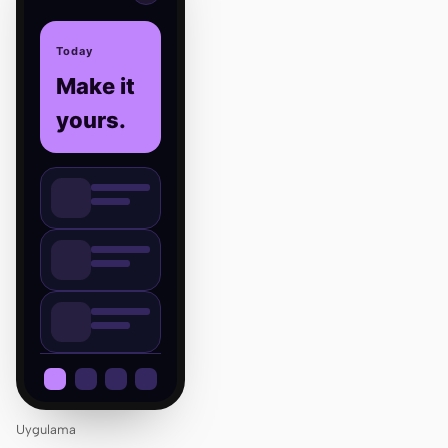
Today
Make it
yours.
Uygulama