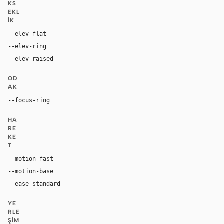
KS
EKL
IK
--elev-flat
none
--elev-ring
0 0 0 1px var(--border)
--elev-raised
0 24px 80px rgba(192, 132, 252, 0.22)
OD
AK
--focus-ring
0 0 0 4px rgba(192, 132, 252, 0.32)
HA
RE
KE
T
--motion-fast
150ms
--motion-base
240ms
--ease-standard
cubic-bezier(0.2, 0, 0, 1)
YE
RLE
ŞIM