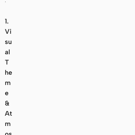
.
1.
Vi
su
al
T
he
m
e
&
At
m
os