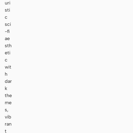
uri
sti
c
sci
-fi
ae
sth
eti
c
wit
h
dar
k
the
me
s,
vib
ran
t