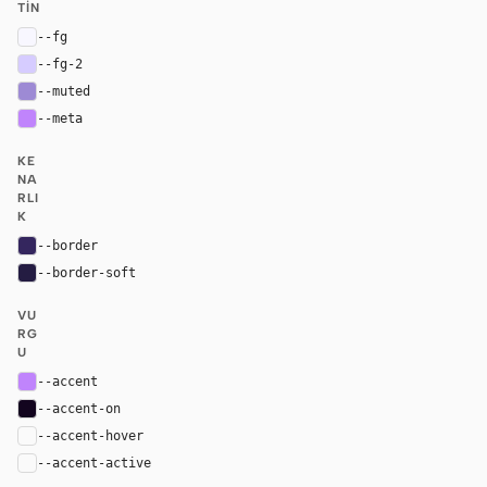
TIN
--fg
#f8f7ff
--fg-2
#d6ccff
--muted
#9d8ad4
--meta
#c084fc
KE
NA
RLI
K
--border
#34265e
--border-soft
#241c42
VU
RG
U
--accent
#c084fc
--accent-on
#13051f
--accent-hover
color-mix(in oklab, var(--accent), black 8%)
--accent-active
color-mix(in oklab, var(--accent), black 14%