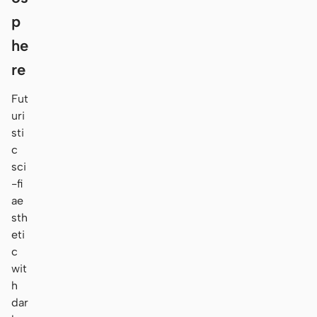
p
he
re
Fut
uri
sti
c
sci
-fi
ae
sth
eti
c
wit
h
dar