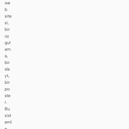
we
Ekran görüntüsünden
HTML to PPT
b
koda
site
si,
bir
uy
gul
Şablonlar
Skill
am
a,
Sistemler
bir
sla
yt,
bir
po
ste
r.
Blog
Müşteri Hikayeleri
Bu
Eğitimler
Karşılaştır
sist
eml
İndir
e