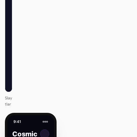
Cosmic
/
12
KEYNOTE
Design
that ships
itself.
One DESIGN.md —
every surface on-
brand.
Next
Agenda
Slay
tlar
9:41
Cosmic