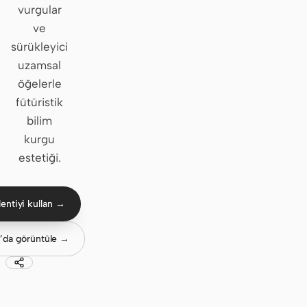
vurgular
Claude Code
ve
sürükleyici
OpenCode
uzamsal
öğelerle
Gemini CLI
fütüristik
GitHub Copilot CLI
bilim
kurgu
Qwen Code
estetiği.
Grok Build
Kimi CLI
entiyi kullan →
DeepSeek TUI
’da görüntüle →
Trae CLI
Aider