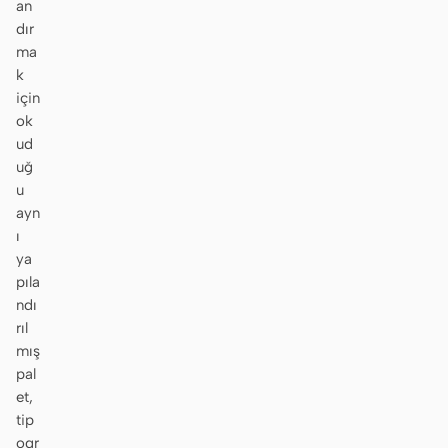
an
dır
ma
k
için
ok
ud
uğ
u
ayn
ı
ya
pıla
ndı
rıl
mış
pal
et,
tip
ogr