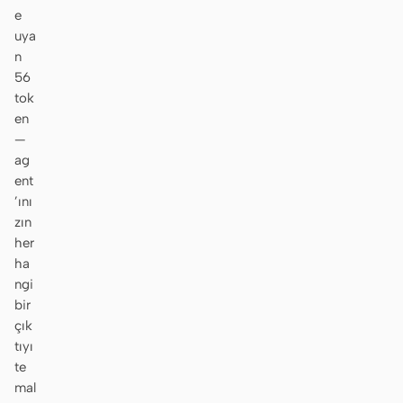
e
uya
n
56
tok
en
—
ag
ent
’ını
zın
her
ha
ngi
bir
çık
tıyı
te
mal