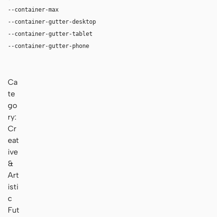
--container-max
1180px
--container-gutter-desktop
36px
--container-gutter-tablet
24px
--container-gutter-phone
16px
Ca
te
go
ry:
Cr
eat
ive
&
Art
isti
c
Fut