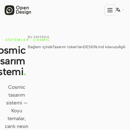

BU SAYFADA
ÜRÜN
·
SISTEMLER
·
COSMIC
I
osmic
Bağlam içinde
Tasarım token’ları
DESIGN.md kılavuzu
İlgili
Open Design
asarım
HTML Anything
stemi
.
HTML Video
Codex Slides
Cosmic
tasarım
Open Design Plugin
sistemi —
AGENT
Koyu
Codex
temalar,
canlı neon
Cursor Agent