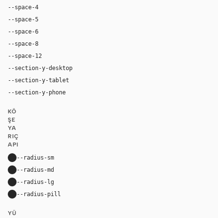
--space-4
16px
--space-5
20px
--space-6
24px
--space-8
32px
--space-12
48px
--section-y-desktop
96px
--section-y-tablet
68px
--section-y-phone
48px
KÖ
ŞE
YA
RIÇ
API
--radius-sm
10px
--radius-md
16px
--radius-lg
24px
--radius-pill
9999px
YÜ