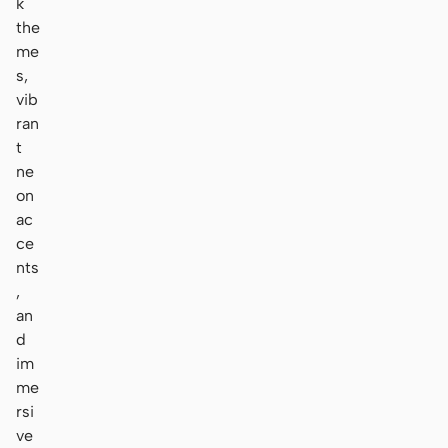
k
the
me
s,
vib
ran
t
ne
on
ac
ce
nts
,
an
d
im
me
rsi
ve