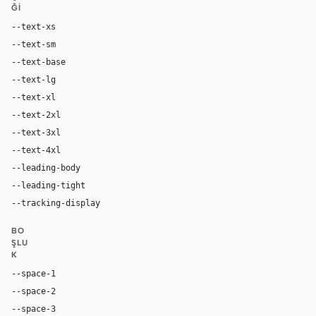
ĞI
--text-xs
12px
--text-sm
14px
--text-base
16px
--text-lg
18px
--text-xl
24px
--text-2xl
36px
--text-3xl
54px
--text-4xl
76px
--leading-body
1.52
--leading-tight
1.06
--tracking-display
-0.025em
BO
ŞLU
K
--space-1
4px
--space-2
8px
--space-3
12px