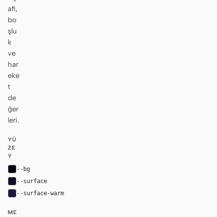
afi,
bo
şlu
k
ve
har
eke
t
de
ğer
leri.
YÜ
ZE
Y
--bg
#070711
--surface
#111126
--surface-warm
#1e1540
ME