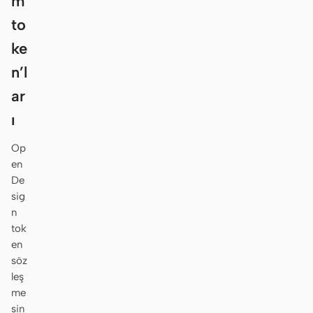
m
to
ke
n’l
ar
ı
Op
en
De
sig
n
tok
en
söz
leş
me
sin