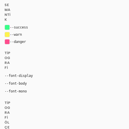
SE
MA
NTI
K
--success
#39ff88
--warn
#fff34d
--danger
#ff4d8d
TIP
OG
RA
FI
Inter, system-ui, sans-serif
--font-display
Inter, system-ui, sans-serif
--font-body
"SF Mono", ui-monospace, Menlo, monospace
--font-mono
TIP
OG
RA
FI
ÖL
ÇE