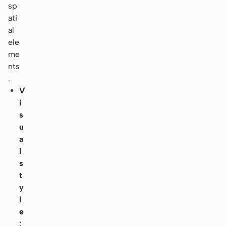
sp
ati
al
ele
me
nts
.
V
i
s
u
a
l
s
t
y
l
e
: