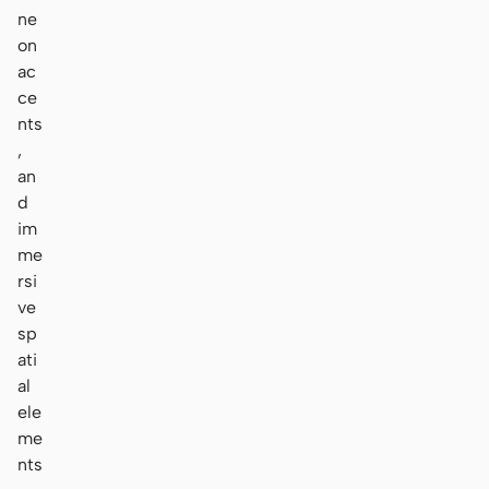
ne
on
ac
ce
nts
,
an
d
im
me
rsi
ve
sp
ati
al
ele
me
nts